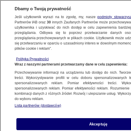
Dbamy o Twoją prywatność
Jeśli użytkownik wyrazi na to zgodę, my, nasze
podmioty stowarzys
Partnerów IAB oraz
30
innych Zaufanych Partnerów może przechowywa
użytkownika i uzyskiwać do nich dostęp w celu zapewnienia bardzi
przeglądania. Odbywa się to poprzez przetwarzanie danych os
przeglądania przechowywanych w plikach cookie. Użytkownik może udzie
POLSKA
się przetwarzaniu w oparciu o uzasadniony interes w dowolnym momencie
plików cookie i reklam”.
"10 minut, które może uratować czyjeś
Polityka Prywatności
życie". Jak zostać dawcą szpiku?
Wraz z naszymi partnerami przetwarzamy dane w celu zapewnienia:
Przechowywanie informacji na urządzeniu lub dostęp do nich. Tworzeni
28.06.2020, 13:01
treści. Wykorzystywanie profili w celu doboru spersonalizowanych tr
spersonalizowanych reklam. Pomiar efektywności treści. Wyko
spersonalizowanych reklam. Pomiar efektywności reklam. Rozumienie o
Udostępnij
kombinacji danych z różnych źródeł. Rozwój i ulepszanie usług. Wykor
do wyboru reklam.
Lista partnerów (dostawców)
Akceptuję