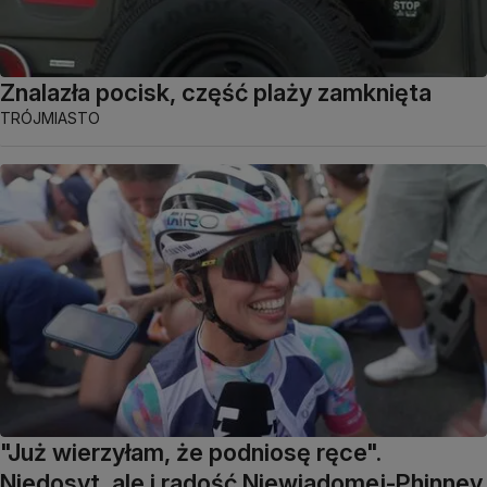
Znalazła pocisk, część plaży zamknięta
TRÓJMIASTO
"Już wierzyłam, że podniosę ręce".
Niedosyt, ale i radość Niewiadomej-Phinney