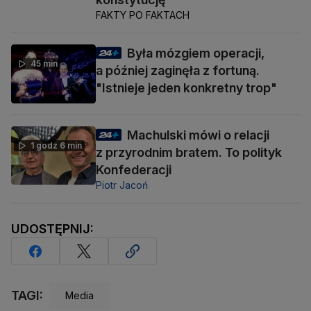
FAKTY PO FAKTACH
Była mózgiem operacji,
45 min
a później zaginęła z fortuną.
"Istnieje jeden konkretny trop"
Machulski mówi o relacji
1 godz 6 min
z przyrodnim bratem. To polityk
Konfederacji
Piotr Jacoń
UDOSTĘPNIJ:
TAGI:
Media