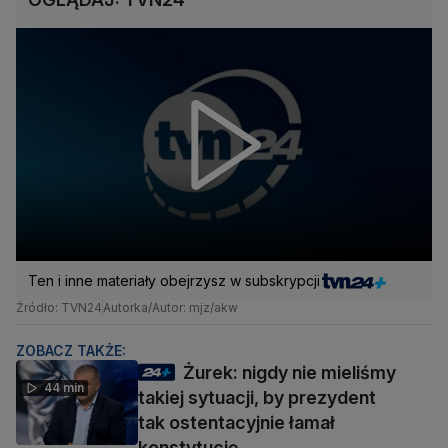
Ten i inne materiały obejrzysz w subskrypcji
Źródło: TVN24
Autorka/Autor: mjz/akw
ZOBACZ TAKŻE:
Żurek: nigdy nie mieliśmy
44 min
takiej sytuacji, by prezydent
tak ostentacyjnie łamał
konstytucję