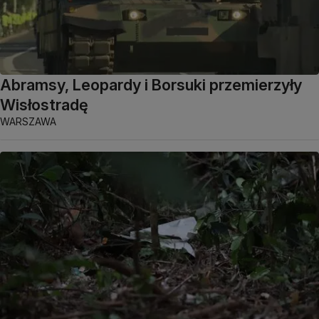
Abramsy, Leopardy i Borsuki przemierzyły
Wisłostradę
WARSZAWA