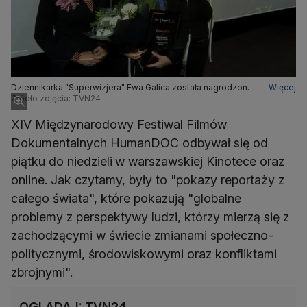
Dziennikarka "Superwizjera" Ewa Galica została nagrodzona
Więcej
na XIV Międzynarodowym Festiwalu Filmów Dokumentalnych
Źródło zdjęcia: TVN24
HumanDOC
XIV Międzynarodowy Festiwal Filmów
Dokumentalnych HumanDOC odbywał się od
piątku do niedzieli
w warszawskiej Kinotece oraz
online. Jak czytamy, były to "pokazy reportaży z
całego świata", które pokazują "globalne
problemy z perspektywy ludzi, którzy mierzą się z
zachodzącymi w świecie zmianami społeczno-
politycznymi, środowiskowymi oraz konfliktami
zbrojnymi".
OGLĄDAJ: TVN24