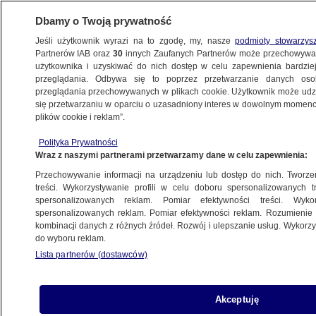
Dbamy o Twoją prywatność
Jeśli użytkownik wyrazi na to zgodę, my, nasze
podmioty stowarzys
Partnerów IAB oraz
30
innych Zaufanych Partnerów może przechowywa
użytkownika i uzyskiwać do nich dostęp w celu zapewnienia bardzi
przeglądania. Odbywa się to poprzez przetwarzanie danych os
przeglądania przechowywanych w plikach cookie. Użytkownik może udzie
POLSKA
się przetwarzaniu w oparciu o uzasadniony interes w dowolnym momencie
plików cookie i reklam”.
Dziennikarka "Superwizjera" nagrodzona
Polityka Prywatności
za film o nosorożcach, który "tak
Wraz z naszymi partnerami przetwarzamy dane w celu zapewnienia:
naprawdę jest o człowieku"
Przechowywanie informacji na urządzeniu lub dostęp do nich. Tworzeni
treści. Wykorzystywanie profili w celu doboru spersonalizowanych tr
23.11.2025, 23:08
spersonalizowanych reklam. Pomiar efektywności treści. Wyko
spersonalizowanych reklam. Pomiar efektywności reklam. Rozumienie o
kombinacji danych z różnych źródeł. Rozwój i ulepszanie usług. Wykor
Posłuchaj artykułu
do wyboru reklam.
Czyta lektor AI
Lista partnerów (dostawców)
Akceptuję