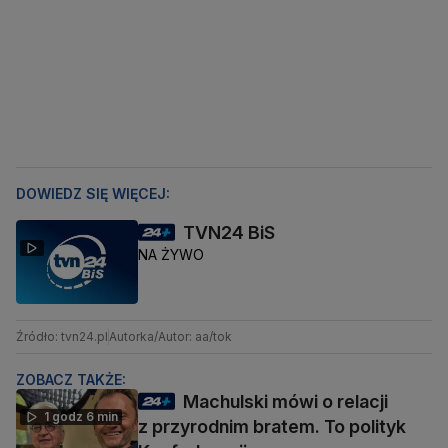
DOWIEDZ SIĘ WIĘCEJ:
TVN24 BiS
NA ŻYWO
Źródło: tvn24.pl
Autorka/Autor: aa/tok
ZOBACZ TAKŻE:
Machulski mówi o relacji
1 godz 6 min
z przyrodnim bratem. To polityk