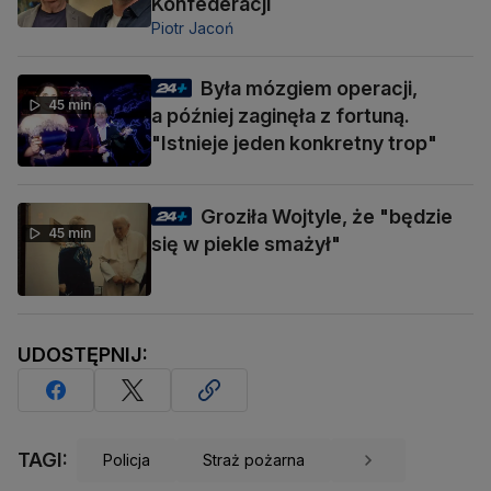
Konfederacji
Piotr Jacoń
Była mózgiem operacji,
45 min
a później zaginęła z fortuną.
"Istnieje jeden konkretny trop"
Groziła Wojtyle, że "będzie
45 min
się w piekle smażył"
UDOSTĘPNIJ:
TAGI:
Policja
Straż pożarna