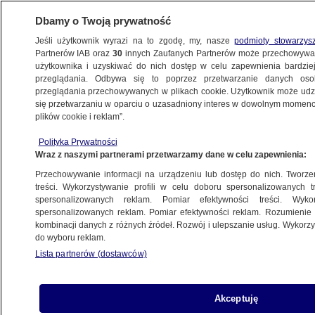
Dbamy o Twoją prywatność
Jeśli użytkownik wyrazi na to zgodę, my, nasze
podmioty stowarzys
Partnerów IAB oraz
30
innych Zaufanych Partnerów może przechowywa
użytkownika i uzyskiwać do nich dostęp w celu zapewnienia bardzi
przeglądania. Odbywa się to poprzez przetwarzanie danych os
przeglądania przechowywanych w plikach cookie. Użytkownik może udzie
POLSKA
się przetwarzaniu w oparciu o uzasadniony interes w dowolnym momencie
plików cookie i reklam”.
Malowali na drodze pasy, wjechał w nich
Polityka Prywatności
pijany kierowca. Mężczyzna stanie
Wraz z naszymi partnerami przetwarzamy dane w celu zapewnienia:
przed sądem
Przechowywanie informacji na urządzeniu lub dostęp do nich. Tworzeni
treści. Wykorzystywanie profili w celu doboru spersonalizowanych tr
17.07.2024, 13:00
spersonalizowanych reklam. Pomiar efektywności treści. Wyko
spersonalizowanych reklam. Pomiar efektywności reklam. Rozumienie o
kombinacji danych z różnych źródeł. Rozwój i ulepszanie usług. Wykor
Udostępnij
do wyboru reklam.
Lista partnerów (dostawców)
Akceptuję