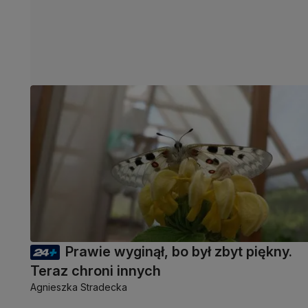
Prawie wyginął, bo był zbyt piękny.
Teraz chroni innych
Agnieszka Stradecka