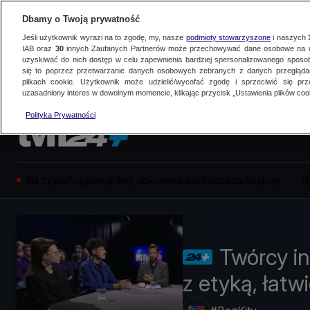
Dbamy o Twoją prywatność
Jeśli użytkownik wyrazi na to zgodę, my, nasze
podmioty stowarzyszone
i naszych
IAB oraz
30
innych Zaufanych Partnerów może przechowywać dane osobowe na ur
uzyskiwać do nich dostęp w celu zapewnienia bardziej spersonalizowanego sposo
się to poprzez przetwarzanie danych osobowych zebranych z danych przegląd
plikach cookie. Użytkownik może udzielić/wycofać zgodę i sprzeciwić się pr
uzasadniony interes w dowolnym momencie, klikając przycisk „Ustawienia plików cook
Polityka Prywatności
Na żywo
Programy
Filmy dokumentalne
Podcasty
Artykuły
N
Twórcy in
z etyką, łatwi