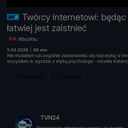
Twórcy internetowi: będąc 
łatwiej jest zaistnieć
#BezKitu
3.04.2026
46 min
Nie
musiał
am
szczegó
lnie
zastanawiać
się
nad
etyką
w
tre
wszystkim
w
zgodzie
z
etyką
psychologa -
mó
wił
a
Katar
Udostępnij
Pobierz
TVN24