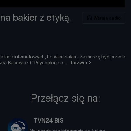
na bakier z etyką,
Wersja audio
ś
ciach
internetowych,
bo
wiedział
am, ż
e
muszę
być
przede
zyna
Kucewicz ("
Psycholog
na
Rozwiń
Przełącz się na:
TVN24 BiS