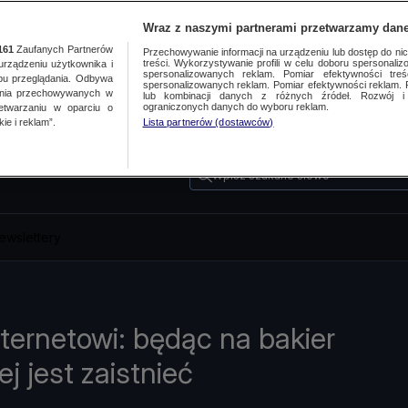
Wraz z naszymi partnerami przetwarzamy dane
161
Zaufanych Partnerów
Przechowywanie informacji na urządzeniu lub dostęp do nich.
treści. Wykorzystywanie profili w celu doboru spersonalizo
ządzeniu użytkownika i
spersonalizowanych reklam. Pomiar efektywności treś
bu przeglądania. Odbywa
spersonalizowanych reklam. Pomiar efektywności reklam. 
ania przechowywanych w
lub kombinacji danych z różnych źródeł. Rozwój i 
ograniczonych danych do wyboru reklam.
zetwarzaniu w oparciu o
ie i reklam”.
Lista partnerów (dostawców)
Wpisz szukane słowo
ewslettery
ternetowi: będąc na bakier
ej jest zaistnieć