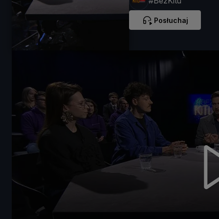
#BezKitu
Posłuchaj