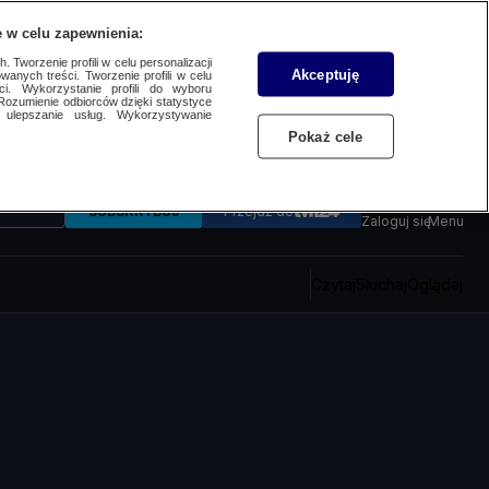
 w celu zapewnienia:
 Tworzenie profili w celu personalizacji
Akceptuję
wanych treści. Tworzenie profili w celu
ci. Wykorzystanie profili do wyboru
Rozumienie odbiorców dzięki statystyce
ulepszanie usług. Wykorzystywanie
Pokaż cele
SUBSKRYBUJ
Przejdź do
Zaloguj się
Menu
Czytaj
Słuchaj
Oglądaj