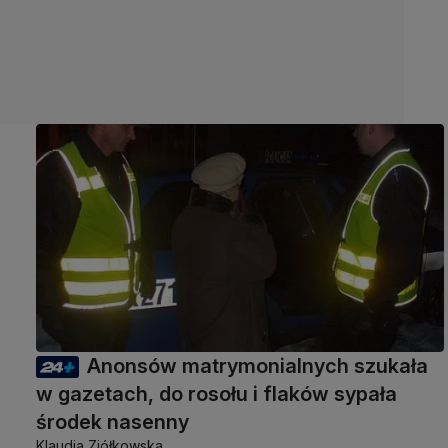
Anonsów matrymonialnych szukała
w gazetach, do rosołu i flaków sypała
środek nasenny
Klaudia Ziółkowska