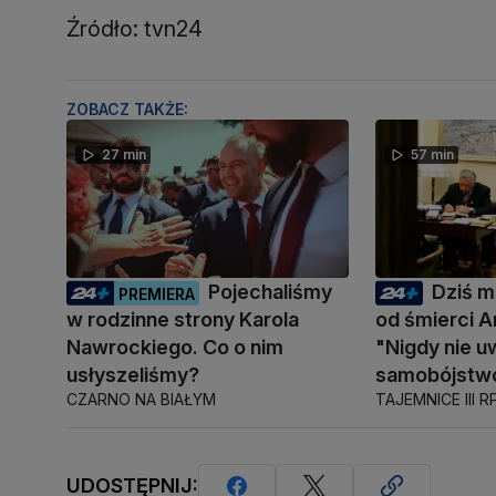
Źródło: tvn24
ZOBACZ TAKŻE:
27 min
57 min
Pojechaliśmy
Dziś mi
PREMIERA
w rodzinne strony Karola
od śmierci A
Nawrockiego. Co o nim
"Nigdy nie u
usłyszeliśmy?
samobójstw
CZARNO NA BIAŁYM
TAJEMNICE III R
UDOSTĘPNIJ: