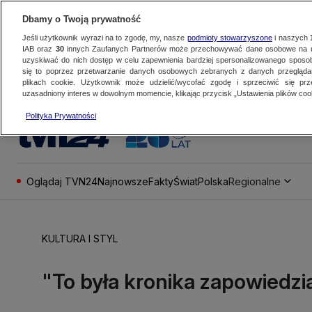
Dbamy o Twoją prywatność
Jeśli użytkownik wyrazi na to zgodę, my, nasze
podmioty stowarzyszone
i naszych
IAB oraz
30
innych Zaufanych Partnerów może przechowywać dane osobowe na ur
uzyskiwać do nich dostęp w celu zapewnienia bardziej spersonalizowanego sposo
się to poprzez przetwarzanie danych osobowych zebranych z danych przegląd
plikach cookie. Użytkownik może udzielić/wycofać zgodę i sprzeciwić się pr
uzasadniony interes w dowolnym momencie, klikając przycisk „Ustawienia plików cook
Polityka Prywatności
Oglądaj TVN24
Najnowsze
Fakty
Świat
Polska
Regionalne
KULTURA I STYL
"To była kronika zapowiedzi