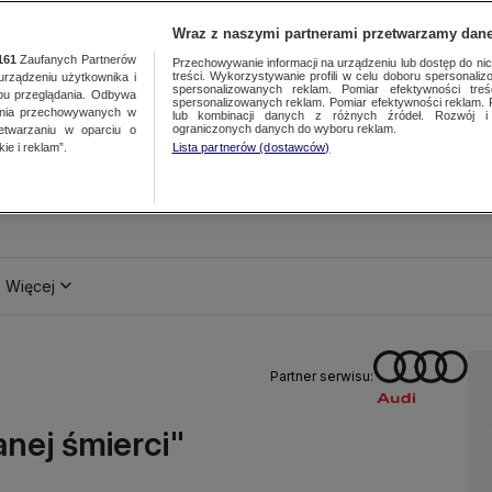
Wraz z naszymi partnerami przetwarzamy dane
161
Zaufanych Partnerów
Przechowywanie informacji na urządzeniu lub dostęp do nich.
treści. Wykorzystywanie profili w celu doboru spersonalizo
ządzeniu użytkownika i
spersonalizowanych reklam. Pomiar efektywności treś
bu przeglądania. Odbywa
spersonalizowanych reklam. Pomiar efektywności reklam. 
ania przechowywanych w
lub kombinacji danych z różnych źródeł. Rozwój i 
ograniczonych danych do wyboru reklam.
zetwarzaniu w oparciu o
ie i reklam”.
Lista partnerów (dostawców)
Więcej
Partner serwisu:
anej śmierci"