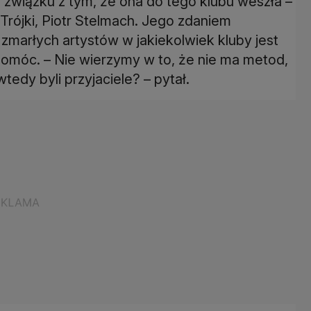
 związku z tym, że ona do tego klubu weszła –
Trójki, Piotr Stelmach. Jego zdaniem
marłych artystów w jakiekolwiek kluby jest
 pomóc. – Nie wierzymy w to, że nie ma metod,
tedy byli przyjaciele? – pytał.