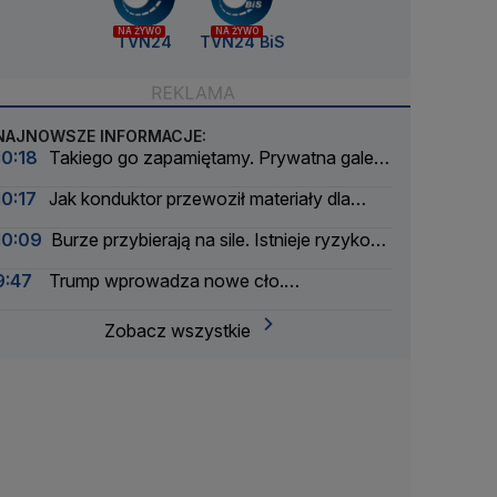
NA ŻYWO
NA ŻYWO
TVN24
TVN24 BiS
NAJNOWSZE INFORMACJE:
10:18
Takiego go zapamiętamy. Prywatna galeria
"Moroza"
10:17
Jak konduktor przewoził materiały dla
stacji, czyli 25 lat technologicznej rewolucji
10:09
Burze przybierają na sile. Istnieje ryzyko
TVN24
gradu
9:47
Trump wprowadza nowe cło.
Rozporządzenie podpisane
Zobacz wszystkie