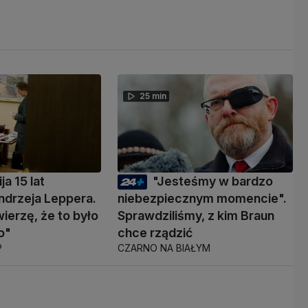
25 min
ja 15 lat
"Jesteśmy w bardzo
ndrzeja Leppera.
niebezpiecznym momencie".
wierzę, że to było
Sprawdziliśmy, z kim Braun
o"
chce rządzić
P
CZARNO NA BIAŁYM