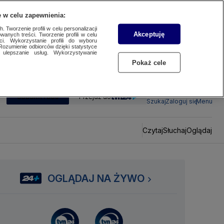
 w celu zapewnienia:
 Tworzenie profili w celu personalizacji
Akceptuję
wanych treści. Tworzenie profili w celu
ci. Wykorzystanie profili do wyboru
Rozumienie odbiorców dzięki statystyce
ulepszanie usług. Wykorzystywanie
Pokaż cele
SUBSKRYBUJ
Przejdź do
Szukaj
Zaloguj się
Menu
Czytaj
Słuchaj
Oglądaj
OGLĄDAJ NA ŻYWO