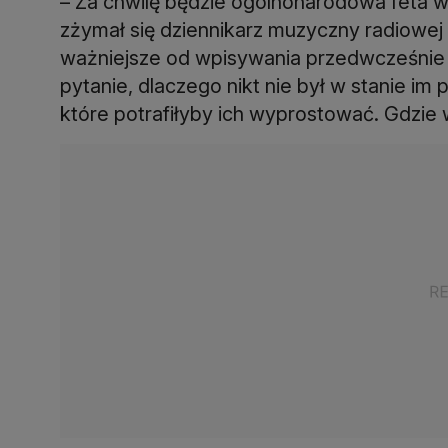
– Za chwilę będzie ogólnonarodowa feta w
zżymał się dziennikarz muzyczny radiowej 
ważniejsze od wpisywania przedwcześnie z
pytanie, dlaczego nikt nie był w stanie im
które potrafiłyby ich wyprostować. Gdzie w