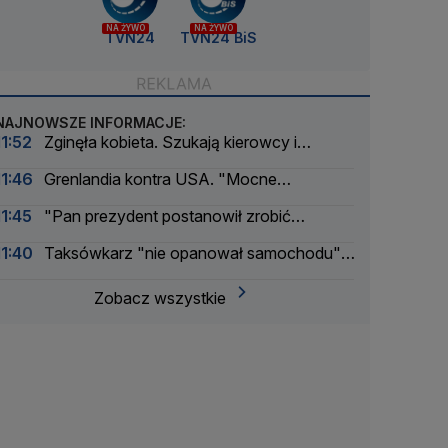
NA ŻYWO
NA ŻYWO
TVN24
TVN24 BiS
NAJNOWSZE INFORMACJE:
11:52
Zginęła kobieta. Szukają kierowcy i
świadków
11:46
Grenlandia kontra USA. "Mocne
ostrzeżenie"
11:45
"Pan prezydent postanowił zrobić
pierwszą rocznicę koronacji. On uwielbia takie
11:40
Taksówkarz "nie opanował samochodu",
wydarzenia"
zawisł nad Odrą
Zobacz wszystkie