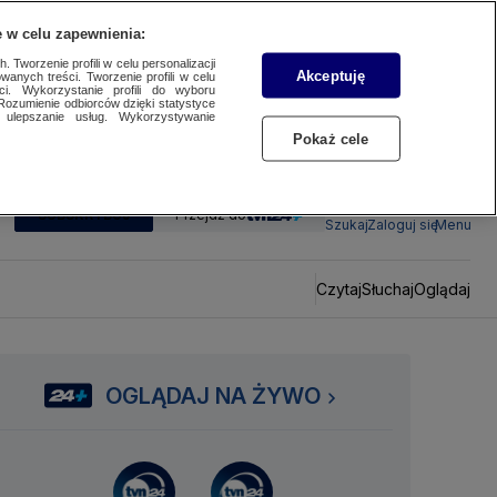
 w celu zapewnienia:
 Tworzenie profili w celu personalizacji
Akceptuję
wanych treści. Tworzenie profili w celu
ci. Wykorzystanie profili do wyboru
Rozumienie odbiorców dzięki statystyce
ulepszanie usług. Wykorzystywanie
Pokaż cele
SUBSKRYBUJ
Przejdź do
Szukaj
Zaloguj się
Menu
Czytaj
Słuchaj
Oglądaj
OGLĄDAJ NA ŻYWO