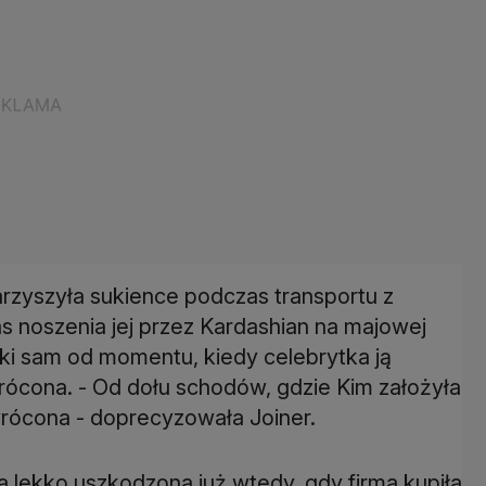
zyszyła sukience podczas transportu z
 noszenia jej przez Kardashian na majowej
 taki sam od momentu, kiedy celebrytka ją
rócona. - Od dołu schodów, gdzie Kim założyła
wrócona - doprecyzowała Joiner.
a lekko uszkodzona już wtedy, gdy firma kupiła