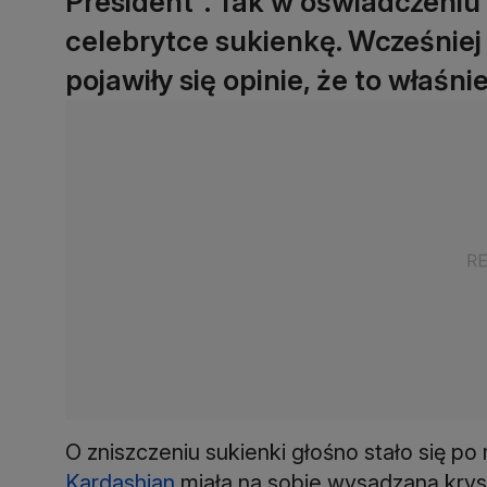
President". Tak w oświadczeniu 
celebrytce sukienkę. Wcześnie
pojawiły się opinie, że to właśn
O zniszczeniu sukienki głośno stało się p
Kardashian
miała na sobie wysadzaną kryszt