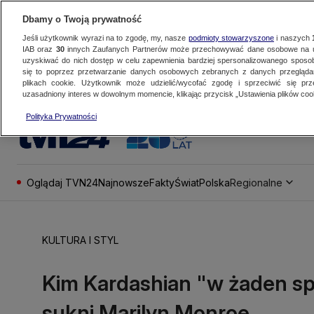
Dbamy o Twoją prywatność
Jeśli użytkownik wyrazi na to zgodę, my, nasze
podmioty stowarzyszone
i naszych
IAB oraz
30
innych Zaufanych Partnerów może przechowywać dane osobowe na ur
uzyskiwać do nich dostęp w celu zapewnienia bardziej spersonalizowanego sposo
się to poprzez przetwarzanie danych osobowych zebranych z danych przegląd
plikach cookie. Użytkownik może udzielić/wycofać zgodę i sprzeciwić się pr
uzasadniony interes w dowolnym momencie, klikając przycisk „Ustawienia plików cook
Polityka Prywatności
Oglądaj TVN24
Najnowsze
Fakty
Świat
Polska
Regionalne
KULTURA I STYL
Kim Kardashian "w żaden spo
sukni Marilyn Monroe