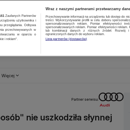
Wraz z naszymi partnerami przetwarzamy dane
161
Zaufanych Partnerów
Przechowywanie informacji na urządzeniu lub dostęp do nich.
treści. Wykorzystywanie profili w celu doboru spersonalizo
ządzeniu użytkownika i
spersonalizowanych reklam. Pomiar efektywności treś
bu przeglądania. Odbywa
spersonalizowanych reklam. Pomiar efektywności reklam. 
ania przechowywanych w
lub kombinacji danych z różnych źródeł. Rozwój i 
ograniczonych danych do wyboru reklam.
zetwarzaniu w oparciu o
ie i reklam”.
Lista partnerów (dostawców)
Więcej
Partner serwisu:
sób" nie uszkodziła słynnej