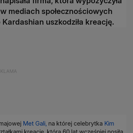
napisała firma, która wypożyczyła
j w mediach społecznościowych
ie Kardashian uszkodziła kreację.
o majowej
Met Gali,
na której celebrytka
Kim
ałkami kreację, którą 60 lat wcześniej nosiła