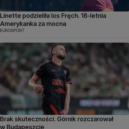
Linette podzieliła los Fręch. 18-letnia
Amerykanka za mocna
EUROSPORT
Brak skuteczności. Górnik rozczarował
w Budapeszcie