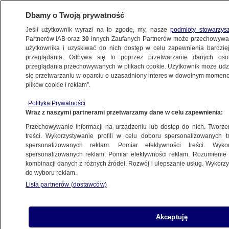
Dbamy o Twoją prywatność
Jeśli użytkownik wyrazi na to zgodę, my, nasze
podmioty stowarzys
Partnerów IAB oraz
30
innych Zaufanych Partnerów może przechowywa
użytkownika i uzyskiwać do nich dostęp w celu zapewnienia bardzi
przeglądania. Odbywa się to poprzez przetwarzanie danych os
przeglądania przechowywanych w plikach cookie. Użytkownik może udzie
KULTURA I STYL
się przetwarzaniu w oparciu o uzasadniony interes w dowolnym momencie
plików cookie i reklam”.
Polski aktor w amerykańskiej
Polityka Prywatności
superprodukcji. Zdradził, jak dostał rolę
Wraz z naszymi partnerami przetwarzamy dane w celu zapewnienia:
Przechowywanie informacji na urządzeniu lub dostęp do nich. Tworzeni
13.07.2025, 10:45
treści. Wykorzystywanie profili w celu doboru spersonalizowanych tr
spersonalizowanych reklam. Pomiar efektywności treści. Wyko
Posłuchaj artykułu
spersonalizowanych reklam. Pomiar efektywności reklam. Rozumienie o
Czyta lektor AI
kombinacji danych z różnych źródeł. Rozwój i ulepszanie usług. Wykor
do wyboru reklam.
Lista partnerów (dostawców)
Akceptuję