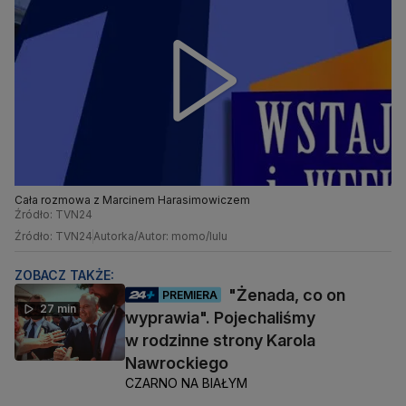
Cała rozmowa z Marcinem Harasimowiczem
Źródło: TVN24
Źródło: TVN24
Autorka/Autor: momo/lulu
ZOBACZ TAKŻE:
"Żenada, co on
PREMIERA
27 min
wyprawia". Pojechaliśmy
w rodzinne strony Karola
Nawrockiego
CZARNO NA BIAŁYM