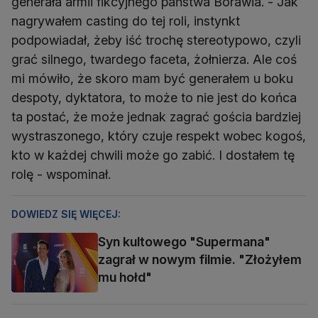
generała armii fikcyjnego państwa Borawia. - Jak
nagrywałem casting do tej roli, instynkt
podpowiadał, żeby iść trochę stereotypowo, czyli
grać silnego, twardego faceta, żołnierza. Ale coś
mi mówiło, że skoro mam być generałem u boku
despoty, dyktatora, to może to nie jest do końca
ta postać, że może jednak zagrać gościa bardziej
wystraszonego, który czuje respekt wobec kogoś,
kto w każdej chwili może go zabić. I dostałem tę
rolę - wspominał.
DOWIEDZ SIĘ WIĘCEJ:
Syn kultowego "Supermana"
zagrał w nowym filmie. "Złożyłem
mu hołd"