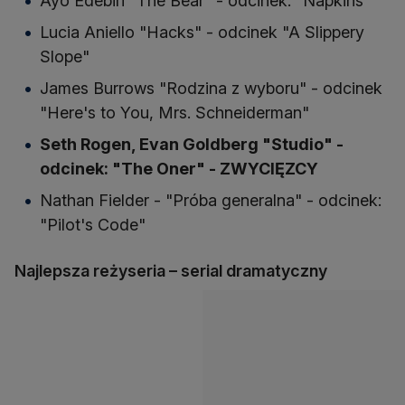
Ayo Edebiri "The Bear" - odcinek: "Napkins"
Lucia Aniello "Hacks" - odcinek "A Slippery
Slope"
James Burrows "Rodzina z wyboru" - odcinek
"Here's to You, Mrs. Schneiderman"
Seth Rogen, Evan Goldberg "Studio" -
odcinek: "The Oner" - ZWYCIĘZCY
Nathan Fielder - "Próba generalna" - odcinek:
"Pilot's Code"
Najlepsza reżyseria – serial dramatyczny