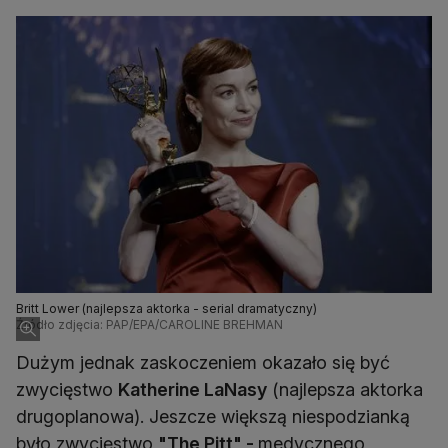
Britt Lower (najlepsza aktorka - serial dramatyczny)
Źródło zdjęcia: PAP/EPA/CAROLINE BREHMAN
Dużym jednak zaskoczeniem okazało się być
zwycięstwo
Katherine LaNasy
(najlepsza aktorka
drugoplanowa). Jeszcze większą niespodzianką
było zwycięstwo
"The Pitt" -
medycznego