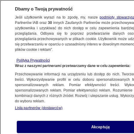
Dbamy o Twoją prywatność
Jeśli użytkownik wyrazi na to zgodę, my, nasze
podmioty stowarzys
Partnerów IAB oraz
30
innych Zaufanych Partnerów może przechowywa
użytkownika i uzyskiwać do nich dostęp w celu zapewnienia bardzi
przeglądania. Odbywa się to poprzez przetwarzanie danych os
przeglądania przechowywanych w plikach cookie. Użytkownik może udzie
KULTURA I STYL
się przetwarzaniu w oparciu o uzasadniony interes w dowolnym momencie
plików cookie i reklam”.
"Dojrzewanie", "Studio" i "The Pitt"
Polityka Prywatności
najlepszymi serialami
Wraz z naszymi partnerami przetwarzamy dane w celu zapewnienia:
Przechowywanie informacji na urządzeniu lub dostęp do nich. Tworzeni
Tomasz-Marcin Wrona
treści. Wykorzystywanie profili w celu doboru spersonalizowanych tr
spersonalizowanych reklam. Pomiar efektywności treści. Wyko
15.09.2025, 05:40
spersonalizowanych reklam. Pomiar efektywności reklam. Rozumienie o
kombinacji danych z różnych źródeł. Rozwój i ulepszanie usług. Wykor
do wyboru reklam.
Posłuchaj artykułu
Czyta lektor AI
Lista partnerów (dostawców)
Akceptuję