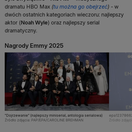
dramatu HBO Max
(
tu można go obejrzeć
)
-
w
dwóch ostatnich kategoriach wieczoru: najlepszy
aktor (
Noah Wyle
) oraz najlepszy serial
dramatyczny.
Nagrody Emmy 2025
"Dojrzewanie" (najlepszy miniserial, antologia serialowa)
epa1237866
Źródło zdjęcia: PAP/EPA/CAROLINE BREHMAN
Źródło zdjęci