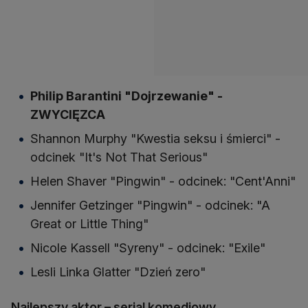
Philip Barantini "Dojrzewanie" -
ZWYCIĘZCA
Shannon Murphy "Kwestia seksu i śmierci" -
odcinek "It's Not That Serious"
Helen Shaver "Pingwin" - odcinek: "Cent'Anni"
Jennifer Getzinger "Pingwin" - odcinek: "A
Great or Little Thing"
Nicole Kassell "Syreny" - odcinek: "Exile"
Lesli Linka Glatter "Dzień zero"
Najlepszy aktor – serial komediowy