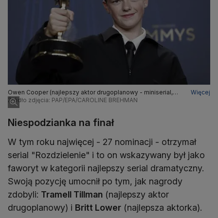
Owen Cooper (najlepszy aktor drugoplanowy - miniserial,
Więcej
antologia serialowa)
Źródło zdjęcia: PAP/EPA/CAROLINE BREHMAN
Niespodzianka na finał
W tym roku najwięcej - 27 nominacji - otrzymał
serial "Rozdzielenie" i to on wskazywany był jako
faworyt w kategorii najlepszy serial dramatyczny.
Swoją pozycję umocnił po tym, jak nagrody
zdobyli:
Tramell Tillman
(najlepszy aktor
drugoplanowy) i
Britt Lower
(najlepsza aktorka).