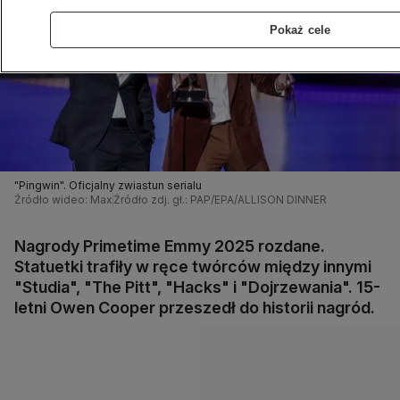
Pokaż cele
"Pingwin". Oficjalny zwiastun serialu
Źródło wideo: Max
Źródło zdj. gł.: PAP/EPA/ALLISON DINNER
Nagrody Primetime Emmy 2025 rozdane.
Statuetki trafiły w ręce twórców między innymi
"Studia", "The Pitt", "Hacks" i "Dojrzewania". 15-
letni Owen Cooper przeszedł do historii nagród.