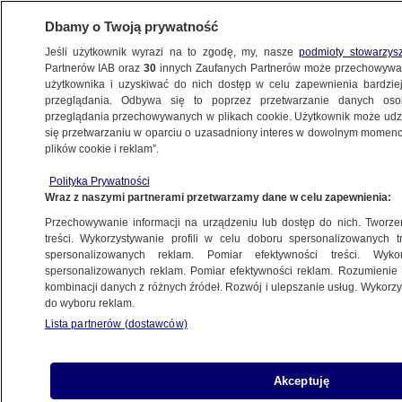
Dbamy o Twoją prywatność
Jeśli użytkownik wyrazi na to zgodę, my, nasze
podmioty stowarzys
Partnerów IAB oraz
30
innych Zaufanych Partnerów może przechowywa
użytkownika i uzyskiwać do nich dostęp w celu zapewnienia bardzi
przeglądania. Odbywa się to poprzez przetwarzanie danych os
przeglądania przechowywanych w plikach cookie. Użytkownik może udzie
KUJAWSKO-POMORSKIE
się przetwarzaniu w oparciu o uzasadniony interes w dowolnym momencie
plików cookie i reklam”.
Służby zaganiały po mieście łosie. Młode
Polityka Prywatności
przepłaciło wizytę w mieście życiem
Wraz z naszymi partnerami przetwarzamy dane w celu zapewnienia:
Przechowywanie informacji na urządzeniu lub dostęp do nich. Tworzeni
16.12.2024, 13:51
treści. Wykorzystywanie profili w celu doboru spersonalizowanych tr
spersonalizowanych reklam. Pomiar efektywności treści. Wyko
spersonalizowanych reklam. Pomiar efektywności reklam. Rozumienie o
Udostępnij
kombinacji danych z różnych źródeł. Rozwój i ulepszanie usług. Wykor
do wyboru reklam.
Lista partnerów (dostawców)
Akceptuję