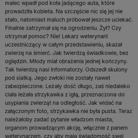
malec wpadł pod koła jadącego auta, które
prowadziła kobieta. Na szczęście nic się jej nie
stało, natomiast maluch próbował jeszcze uciekać.
Finalnie zatrzymał się na ogrodzeniu. Żył? Czy
otrzymał pomoc? Nie! Lekarz weterynarii
uczestniczący w całym przedstawieniu, skazał
zwierzę na śmierć. Jak twierdzą świadkowie, bez
oględzin. Młody miał obrażenia jednej kończyny.
Tak twierdzą nasi informatorzy. Odszedł skulony
pod siatką. Jego zwłoki nie zostały nawet
zabezpieczone. Leżały dość długo, zaś niedaleko
ciała leżała strzykawka z igłą, przeznaczona do
usypiania zwierząt na odległość. Jak widać na
załączonym foto, strzykawka nie była pusta. Teraz
należałoby zadać pytanie władzom miasta,
organom prowadzącym akcję, włącznie z panem
weterynarzem, czy aby mają świadomość swej