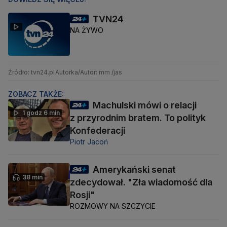
TVN24
NA ŻYWO
Źródło: tvn24.pl
Autorka/Autor: mm /jas
ZOBACZ TAKŻE:
Machulski mówi o relacji
1 godz 6 min
z przyrodnim bratem. To polityk
Konfederacji
Piotr Jacoń
Amerykański senat
38 min
zdecydował. "Zła wiadomość dla
Rosji"
ROZMOWY NA SZCZYCIE