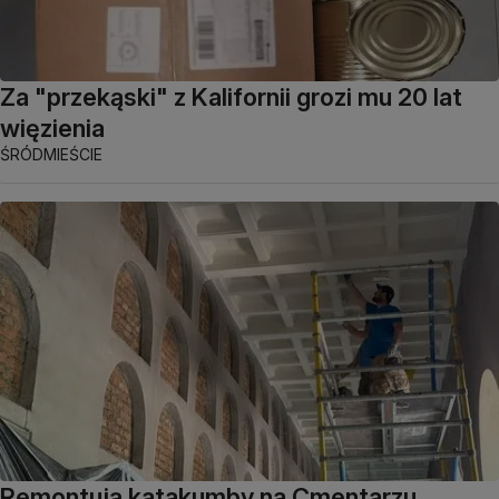
Za "przekąski" z Kalifornii grozi mu 20 lat
więzienia
ŚRÓDMIEŚCIE
Remontują katakumby na Cmentarzu