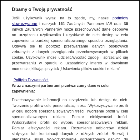
Dbamy o Twoją prywatność
WARSZAWA
Jeśli użytkownik wyrazi na to zgodę, my, nasze
podmioty
stowarzyszone
i naszych
161
Zaufanych Partnerów IAB oraz
30
OKOLICE
innych Zaufanych Partnerów może przechowywać dane osobowe
na urządzeniu użytkownika i uzyskiwać do nich dostęp w celu
Ciało kobiety w wykopie na podwórku. 45-
zapewnienia bardziej spersonalizowanego sposobu przeglądania.
latek usłyszał zarzut zabójstwa
Odbywa się to poprzez przetwarzanie danych osobowych
zebranych z danych przeglądania przechowywanych w plikach
cookie. Użytkownik może udzielić/wycofać zgodę i sprzeciwić się
15.12.2025, 18:44
przetwarzaniu w oparciu o uzasadniony interes w dowolnym
momencie, klikając przycisk „Ustawienia plików cookie i reklam”.
Posłuchaj artykułu
Polityka Prywatności
Czyta lektor AI
Wraz z naszymi partnerami przetwarzamy dane w celu
zapewnienia:
Przechowywanie informacji na urządzeniu lub dostęp do nich.
Tworzenie profili w celu personalizacji treści. Wykorzystywanie profili
w celu doboru spersonalizowanych treści. Tworzenie profili w celu
spersonalizowanych reklam. Pomiar efektywności treści.
Wykorzystanie profili do wyboru spersonalizowanych reklam.
Pomiar efektywności reklam. Rozumienie odbiorców dzięki
statystyce lub kombinacji danych z różnych źródeł. Rozwój i
ulepszanie usług. Wykorzystywanie ograniczonych danych do