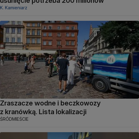
usunięcie potrzeba 200 milionów
K. Kamieniarz
Zraszacze wodne i beczkowozy
z kranówką. Lista lokalizacji
ŚRÓDMIEŚCIE