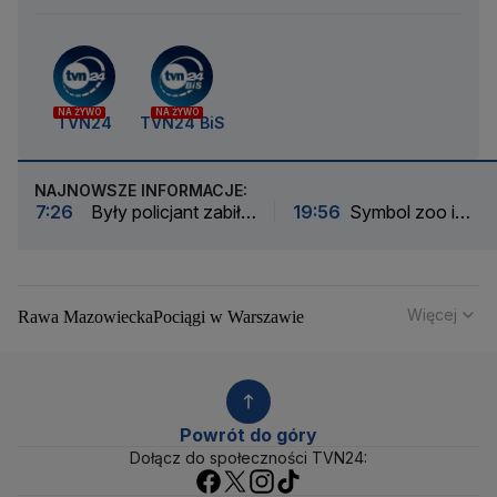
NA ŻYWO
NA ŻYWO
TVN24
TVN24 BiS
NAJNOWSZE INFORMACJE:
7:26
Były policjant zabił,
19:56
Symbol zoo i
by nie płacić za tynki w
przewodniczka stada.
nowym domu. Jego żona:
Wydrukowali szkielet
nie mam za co przepraszać
słonicy Erny w 3D
Więcej
Rawa Mazowiecka
Pociągi w Warszawie
Powstanie Warszawskie
Remonty dróg
Tomaszów Mazowiecki
PKP Energetyka
GDDKiA
Koleje Mazowieckie
Droga ekspresowa S17
Droga ekspresowa S8
DK8
Ząbki
Autostrada A2
Powrót do góry
PKP Cargo
Suwałki
Tarchomin
Stara Miłosna
Dołącz do społeczności TVN24:
Sulejówek
Serock
Sadyba
Siekierki
Siedlce
Słodowiec