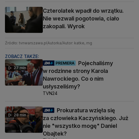
Czterolatek wpadł do wrzątku.
Nie wezwali pogotowia, ciało
zakopali. Wyrok
Źródło: tvnwarszawa.pl
Autorka/Autor: katke, mg
ZOBACZ TAKŻE:
Pojechaliśmy
PREMIERA
27 min
w rodzinne strony Karola
Nawrockiego. Co o nim
usłyszeliśmy?
TVN24
Prokuratura wzięła się
28 min
za człowieka Kaczyńskiego. Już
nie "wszystko mogę" Daniel
Obajtek?