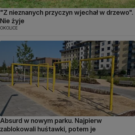
"Z nieznanych przyczyn wjechał w drzewo".
Nie żyje
OKOLICE
Absurd w nowym parku. Najpierw
zablokowali huśtawki, potem je