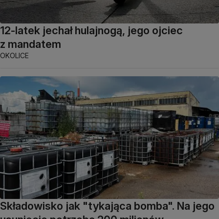
12-latek jechał hulajnogą, jego ojciec
z mandatem
OKOLICE
Składowisko jak "tykająca bomba". Na jego