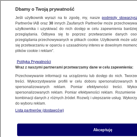
Dbamy o Twoją prywatność
Jeśli użytkownik wyrazi na to zgodę, my, nasze
podmioty stowarzys
Partnerów IAB oraz
30
innych Zaufanych Partnerów może przechowywa
użytkownika i uzyskiwać do nich dostęp w celu zapewnienia bardzi
przeglądania. Odbywa się to poprzez przetwarzanie danych os
przeglądania przechowywanych w plikach cookie. Użytkownik może udzie
KRAKÓW
się przetwarzaniu w oparciu o uzasadniony interes w dowolnym momencie
plików cookie i reklam”.
Zatrzymano dwóch oficerów Żandarmerii
Polityka Prywatności
Wojskowej. Prokuratura: mieli przekroczyć
Wraz z naszymi partnerami przetwarzamy dane w celu zapewnienia:
uprawnienia
Przechowywanie informacji na urządzeniu lub dostęp do nich. Tworzeni
treści. Wykorzystywanie profili w celu doboru spersonalizowanych tr
9.11.2023, 19:33
spersonalizowanych reklam. Pomiar efektywności treści. Wyko
spersonalizowanych reklam. Pomiar efektywności reklam. Rozumienie o
kombinacji danych z różnych źródeł. Rozwój i ulepszanie usług. Wykor
Udostępnij
do wyboru reklam.
Lista partnerów (dostawców)
Akceptuję