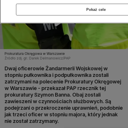
Pokaż cele
Prokuratura Okręgowa w Warszawie
Źródło zdj. gł.: Darek Delmanowicz/PAP
Dwaj oficerowie Żandarmerii Wojskowej w
stopniu pułkownika i podpułkownika zostali
zatrzymani na polecenie Prokuratury Okręgowej
w Warszawie - przekazał PAP rzecznik tej
prokuratury Szymon Banna. Obaj zostali
zawieszeni w czynnościach służbowych. Są
podejrzani o przekroczenie uprawnień, podobnie
jak trzeci oficer w stopniu majora, który jednak
nie został zatrzymany.