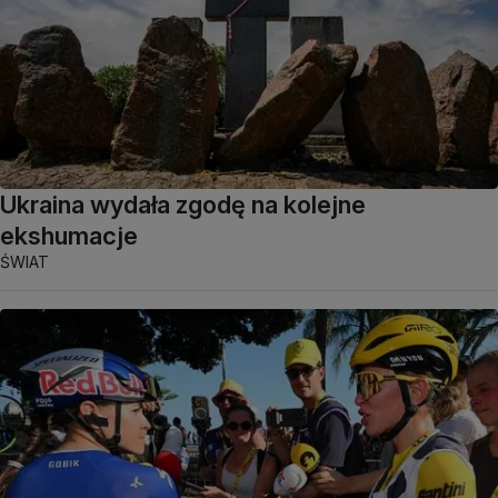
Ukraina wydała zgodę na kolejne
ekshumacje
ŚWIAT