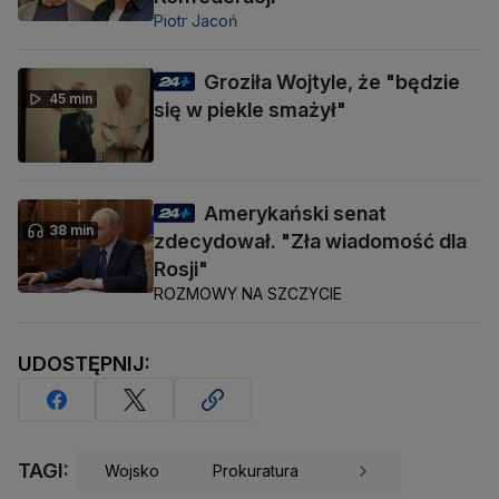
Piotr Jacoń
Groziła Wojtyle, że "będzie
45 min
się w piekle smażył"
Amerykański senat
38 min
zdecydował. "Zła wiadomość dla
Rosji"
ROZMOWY NA SZCZYCIE
UDOSTĘPNIJ:
TAGI:
Wojsko
Prokuratura