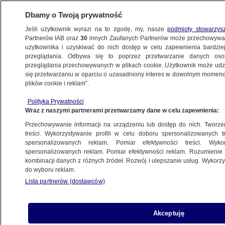
Dbamy o Twoją prywatność
Jeśli użytkownik wyrazi na to zgodę, my, nasze
podmioty stowarzys
Partnerów IAB oraz
30
innych Zaufanych Partnerów może przechowywa
użytkownika i uzyskiwać do nich dostęp w celu zapewnienia bardzi
przeglądania. Odbywa się to poprzez przetwarzanie danych os
przeglądania przechowywanych w plikach cookie. Użytkownik może udzie
KRAKÓW
się przetwarzaniu w oparciu o uzasadniony interes w dowolnym momencie
plików cookie i reklam”.
Odłamki kamienicy w centrum Kielc
Polityka Prywatności
spadają na chodnik. Nie wiadomo, kiedy
Wraz z naszymi partnerami przetwarzamy dane w celu zapewnienia:
budynek przestanie straszyć
Przechowywanie informacji na urządzeniu lub dostęp do nich. Tworzeni
treści. Wykorzystywanie profili w celu doboru spersonalizowanych tr
23.02.2023, 17:19
spersonalizowanych reklam. Pomiar efektywności treści. Wyko
spersonalizowanych reklam. Pomiar efektywności reklam. Rozumienie o
kombinacji danych z różnych źródeł. Rozwój i ulepszanie usług. Wykor
Udostępnij
do wyboru reklam.
Lista partnerów (dostawców)
Akceptuję