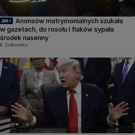
Anonsów matrymonialnych szukała
w gazetach, do rosołu i flaków sypała
środek nasenny
K. Ziółkowska