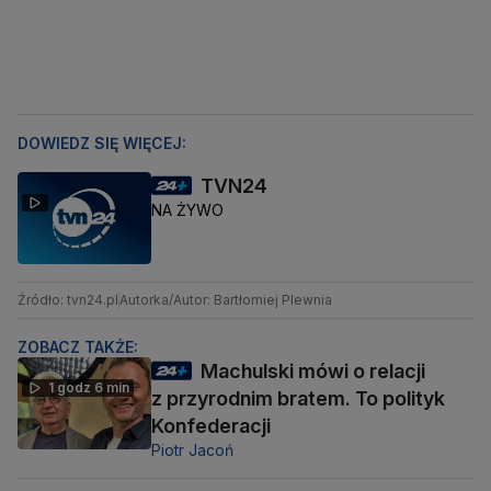
DOWIEDZ SIĘ WIĘCEJ:
TVN24
NA ŻYWO
Źródło: tvn24.pl
Autorka/Autor: Bartłomiej Plewnia
ZOBACZ TAKŻE:
Machulski mówi o relacji
1 godz 6 min
z przyrodnim bratem. To polityk
Konfederacji
Piotr Jacoń