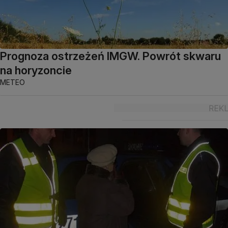
Prognoza ostrzeżeń IMGW. Powrót skwaru
na horyzoncie
METEO