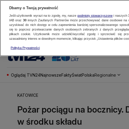
Dbamy o Twoją prywatność
Jeśli użytkownik wyrazi na to zgodę, my, nasze
podmioty stowarzyszone
i naszych
IAB oraz
30
innych Zaufanych Partnerów może przechowywać dane osobowe na ur
uzyskiwać do nich dostęp w celu zapewnienia bardziej spersonalizowanego sposo
się to poprzez przetwarzanie danych osobowych zebranych z danych przegląd
plikach cookie. Użytkownik może udzielić/wycofać zgodę i sprzeciwić się pr
uzasadniony interes w dowolnym momencie, klikając przycisk „Ustawienia plików cook
Polityka Prywatności
Oglądaj TVN24
Najnowsze
Fakty
Świat
Polska
Regionalne
KATOWICE
Pożar pociągu na bocznicy. 
w środku składu