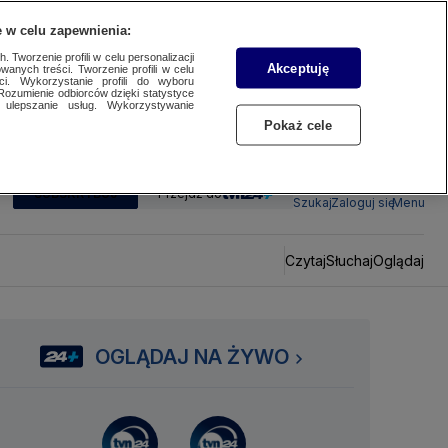
 w celu zapewnienia:
 Tworzenie profili w celu personalizacji
Akceptuję
wanych treści. Tworzenie profili w celu
ci. Wykorzystanie profili do wyboru
Rozumienie odbiorców dzięki statystyce
ulepszanie usług. Wykorzystywanie
Pokaż cele
SUBSKRYBUJ
Przejdź do
Szukaj
Zaloguj się
Menu
Czytaj
Słuchaj
Oglądaj
OGLĄDAJ NA ŻYWO