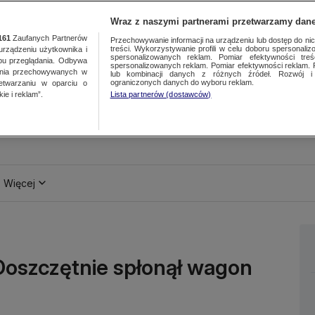
Wraz z naszymi partnerami przetwarzamy dane
161
Zaufanych Partnerów
Przechowywanie informacji na urządzeniu lub dostęp do nich.
treści. Wykorzystywanie profili w celu doboru spersonalizo
ządzeniu użytkownika i
spersonalizowanych reklam. Pomiar efektywności treś
bu przeglądania. Odbywa
spersonalizowanych reklam. Pomiar efektywności reklam. 
ania przechowywanych w
lub kombinacji danych z różnych źródeł. Rozwój i 
ograniczonych danych do wyboru reklam.
zetwarzaniu w oparciu o
ie i reklam”.
Lista partnerów (dostawców)
Więcej
Doszczętnie spłonął wagon