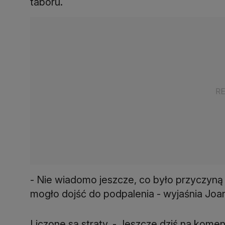
taboru.
- Nie wiadomo jeszcze, co było przyczyną 
mogło dojść do podpalenia - wyjaśnia Joan
Liczone są straty. - Jeszcze dziś na kome