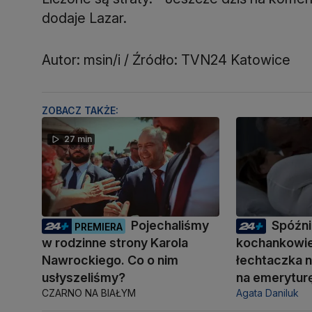
dodaje Lazar.
Autor: msin/i / Źródło: TVN24 Katowice
ZOBACZ TAKŻE:
27 min
Pojechaliśmy
Spóźni
PREMIERA
w rodzinne strony Karola
kochankowie
Nawrockiego. Co o nim
łechtaczka n
usłyszeliśmy?
na emerytur
CZARNO NA BIAŁYM
Agata Daniluk