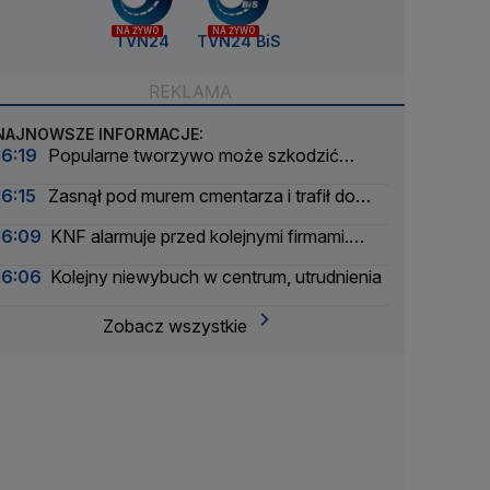
NA ŻYWO
NA ŻYWO
TVN24
TVN24 BiS
NAJNOWSZE INFORMACJE:
16:19
Popularne tworzywo może szkodzić
wątrobie
16:15
Zasnął pod murem cmentarza i trafił do
aresztu
16:09
KNF alarmuje przed kolejnymi firmami.
Sprawy zbada prokuratura
16:06
Kolejny niewybuch w centrum, utrudnienia
Zobacz wszystkie