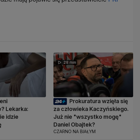
28 min
eni
Prokuratura wzięła się
? Lekarka:
za człowieka Kaczyńskiego.
ie idzie
Już nie "wszystko mogę"
ę
Daniel Obajtek?
CZARNO NA BIAŁYM