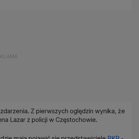
zdarzenia. Z pierwszych oględzin wynika, że
na Lazar z policji w Częstochowie.
ndzie mają pojawić się przedstawiciele
PKP
-