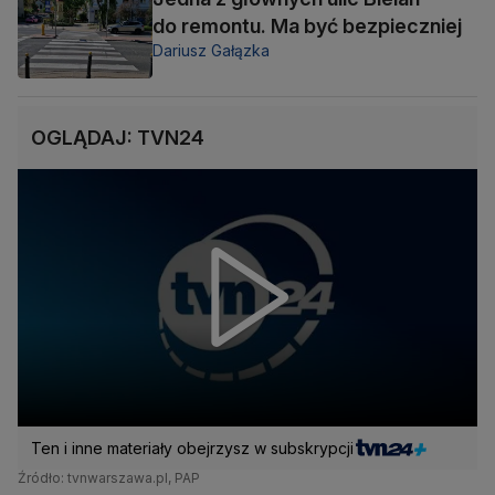
do remontu. Ma być bezpieczniej
Dariusz Gałązka
OGLĄDAJ: TVN24
Ten i inne materiały obejrzysz w subskrypcji
Źródło: tvnwarszawa.pl, PAP