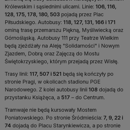
Królewskim i sąsiednimi ulicami. Linie:
106, 116,
128, 175, 178, 180, 503
pojadą przez Plac
Piłsudskiego. Autobusy:
118, 127, 131, 166 i 171
ominą trasę przemarszu Piękną, Myśliwiecką oraz
Górnośląską. Autobusy 111 przy Teatrze Wielkim
będą zjeżdżały na Aleję "Solidarności" i Nowym
Zjazdem, Dobrą oraz Zajęczą do Mostu
Świętokrzyskiego, którym przejadą przez Wisłę.
Trasy linii:
117, 507 i 521
będą się kończyły po
stronie Pragi, w okolicach stadionu PGE
Narodowego. Z kolei autobusy linii
108
dojadą do
przystanku Książęca, a
517
– do Centrum.
Tramwaje nie będą kursowały Mostem
Poniatowskiego. Po stronie Śródmieścia:
7, 9, 22 i
74
dojadą do Placu Starynkiewicza, a po stronie