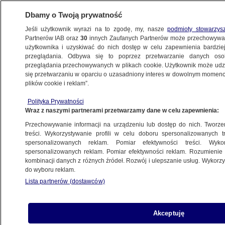
Dbamy o Twoją prywatność
Jeśli użytkownik wyrazi na to zgodę, my, nasze
podmioty stowarzys
Partnerów IAB oraz
30
innych Zaufanych Partnerów może przechowywa
WARSZAWA
użytkownika i uzyskiwać do nich dostęp w celu zapewnienia bardzi
przeglądania. Odbywa się to poprzez przetwarzanie danych os
przeglądania przechowywanych w plikach cookie. Użytkownik może udzie
ŚRÓDMIEŚCIE
się przetwarzaniu w oparciu o uzasadniony interes w dowolnym momencie
plików cookie i reklam”.
Związkowcy przeszli przez Warszawę.
Polityka Prywatności
Duży protest antyrządowy
Wraz z naszymi partnerami przetwarzamy dane w celu zapewnienia:
Przechowywanie informacji na urządzeniu lub dostęp do nich. Tworzeni
Zespół autorów
treści. Wykorzystywanie profili w celu doboru spersonalizowanych tr
spersonalizowanych reklam. Pomiar efektywności treści. Wyko
19.05.2026, 17:54
Aktualizacja:
20.05.2026, 15:01
spersonalizowanych reklam. Pomiar efektywności reklam. Rozumienie o
kombinacji danych z różnych źródeł. Rozwój i ulepszanie usług. Wykor
do wyboru reklam.
Posłuchaj artykułu
Czyta lektor AI
Lista partnerów (dostawców)
Akceptuję