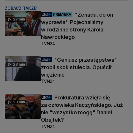
ZOBACZ TAKŻE:
"Żenada, co on
PREMIERA
27 min
wyprawia". Pojechaliśmy
w rodzinne strony Karola
Nawrockiego
TVN24
"Geniusz przestępstwa"
28 min
zrobił skok stulecia. Opuścił
więzienie
TVN24
Prokuratura wzięła się
28 min
za człowieka Kaczyńskiego. Już
nie "wszystko mogę" Daniel
Obajtek?
TVN24