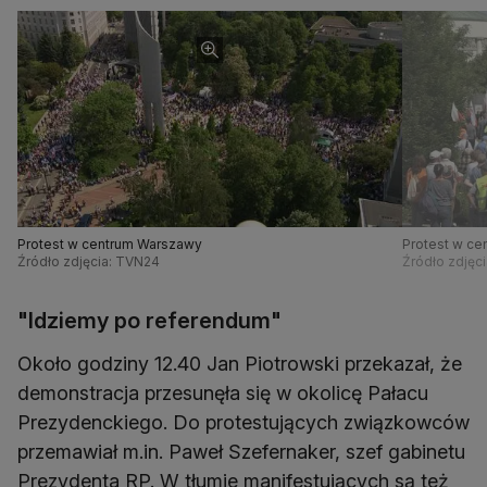
Protest w centrum Warszawy
Protest w c
Źródło zdjęcia: TVN24
Źródło zdjęc
"Idziemy po referendum"
Około godziny 12.40 Jan Piotrowski przekazał, że
demonstracja przesunęła się w okolicę Pałacu
Prezydenckiego. Do protestujących związkowców
przemawiał m.in. Paweł Szefernaker, szef gabinetu
Prezydenta RP. W tłumie manifestujących są też