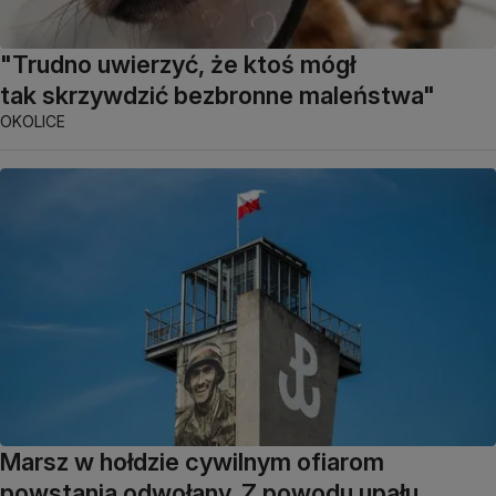
"Trudno uwierzyć, że ktoś mógł
tak skrzywdzić bezbronne maleństwa"
OKOLICE
Marsz w hołdzie cywilnym ofiarom
powstania odwołany. Z powodu upału