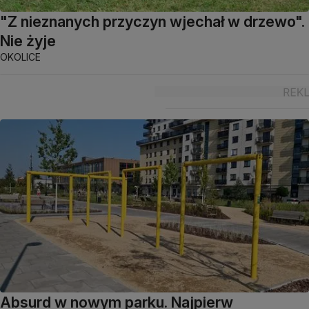
"Z nieznanych przyczyn wjechał w drzewo".
Nie żyje
OKOLICE
Absurd w nowym parku. Najpierw