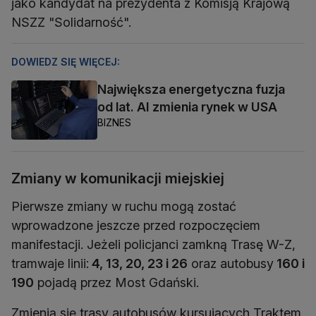
jako kandydat na prezydenta z Komisją Krajową
NSZZ "Solidarność".
DOWIEDZ SIĘ WIĘCEJ:
Największa energetyczna fuzja
od lat. AI zmienia rynek w USA
BIZNES
Zmiany w komunikacji miejskiej
Pierwsze zmiany w ruchu mogą zostać
wprowadzone jeszcze przed rozpoczęciem
manifestacji. Jeżeli policjanci zamkną Trasę W-Z,
tramwaje linii:
4, 13, 20, 23 i 26
oraz autobusy
160 i
190
pojadą przez Most Gdański.
Zmienią się trasy autobusów kursujących Traktem