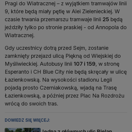
Pragi do Wiatracznej – z wyjątkiem tramwajów linii
9, które będą miały pętlę w Alei Zielenieckiej. W
czasie trwania przemarszu tramwaje linii
25
będą
jeździły tylko po stronie praskiej - od Annopola do
Wiatracznej.
Gdy uczestnicy dotrą przed Sejm, zostanie
zamknięty przejazd ulicą Piękną od Wiejskiej do
Myśliwieckiej. Autobusy linii
107 i 159
, w stronę
Esperanto i CH Blue City nie będą skręcały w ulicę
Łazienkowską. Na wysokości stadionu Legii
pojadą prosto Czerniakowską, wjadą na Trasę
Łazienkowską, a później przez Plac Na Rozdrożu
wrócą do swoich tras.
DOWIEDZ SIĘ WIĘCEJ:
Jedna z głównych ulic Bielan