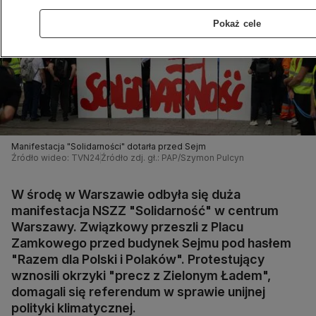
Pokaż cele
Manifestacja "Solidarności" dotarła przed Sejm
Źródło wideo: TVN24
Źródło zdj. gł.: PAP/Szymon Pulcyn
W środę w Warszawie odbyła się duża
manifestacja NSZZ "Solidarność" w centrum
Warszawy. Związkowy przeszli z Placu
Zamkowego przed budynek Sejmu pod hasłem
"Razem dla Polski i Polaków". Protestujący
wznosili okrzyki "precz z Zielonym Ładem",
domagali się referendum w sprawie unijnej
polityki klimatycznej.