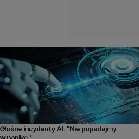
Głośne incydenty AI. "Nie popadajmy
w panikę"