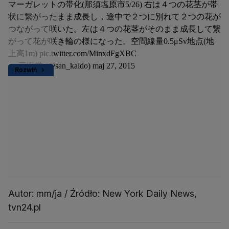
マーガレットの帯化(那須塩原市5/26) 右は４つの花茎が帯
状に繋がったまま成長し，途中で２つに別れて２つの花が
つながって咲いた。左は４つの花茎がそのまま成長して繋
がって花が咲き輪の様になった。空間線量0.5μSv地点(地
上高1m)
pic.twitter.com/MinxdFgXBC
— 三悔堂 (@san_kaido)
maj 27, 2015
Rozwiń
Autor: mm/ja / Źródło: New York Daily News,
tvn24.pl