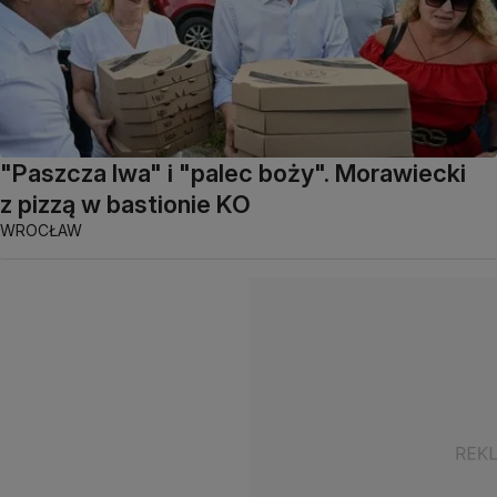
"Paszcza lwa" i "palec boży". Morawiecki
z pizzą w bastionie KO
WROCŁAW