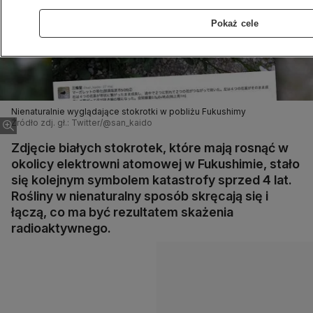
Pokaż cele
Nienaturalnie wyglądające stokrotki w pobliżu Fukushimy
Źródło zdj. gł.: Twitter/@san_kaido
Zdjęcie białych stokrotek, które mają rosnąć w
okolicy elektrowni atomowej w Fukushimie, stało
się kolejnym symbolem katastrofy sprzed 4 lat.
Rośliny w nienaturalny sposób skręcają się i
łączą, co ma być rezultatem skażenia
radioaktywnego.