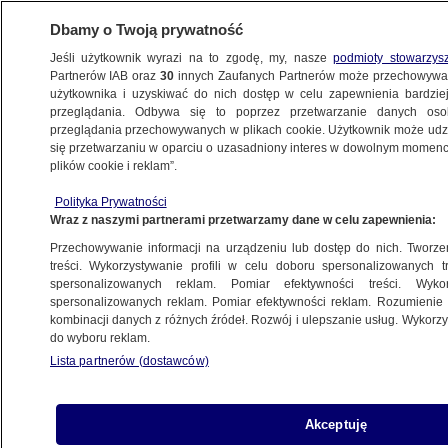
Dbamy o Twoją prywatność
Jeśli użytkownik wyrazi na to zgodę, my, nasze
podmioty stowarzys
Partnerów IAB oraz
30
innych Zaufanych Partnerów może przechowywa
użytkownika i uzyskiwać do nich dostęp w celu zapewnienia bardzi
przeglądania. Odbywa się to poprzez przetwarzanie danych os
przeglądania przechowywanych w plikach cookie. Użytkownik może udzie
CIEKAWOSTKI
się przetwarzaniu w oparciu o uzasadniony interes w dowolnym momencie
plików cookie i reklam”.
Zdeformowane kwiaty wokół Fukushimy.
Polityka Prywatności
Lepiej ich nie wąchać
Wraz z naszymi partnerami przetwarzamy dane w celu zapewnienia:
Przechowywanie informacji na urządzeniu lub dostęp do nich. Tworzeni
24.07.2015, 08:53
treści. Wykorzystywanie profili w celu doboru spersonalizowanych tr
spersonalizowanych reklam. Pomiar efektywności treści. Wyko
spersonalizowanych reklam. Pomiar efektywności reklam. Rozumienie o
Udostępnij
kombinacji danych z różnych źródeł. Rozwój i ulepszanie usług. Wykor
do wyboru reklam.
Lista partnerów (dostawców)
Akceptuję