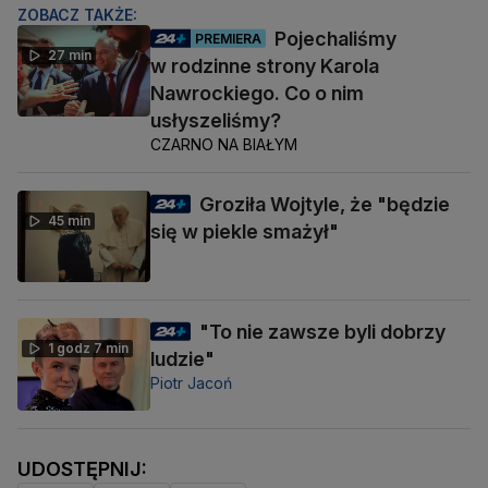
ZOBACZ TAKŻE:
Pojechaliśmy
PREMIERA
27 min
w rodzinne strony Karola
Nawrockiego. Co o nim
usłyszeliśmy?
CZARNO NA BIAŁYM
Groziła Wojtyle, że "będzie
45 min
się w piekle smażył"
"To nie zawsze byli dobrzy
1 godz 7 min
ludzie"
Piotr Jacoń
UDOSTĘPNIJ: