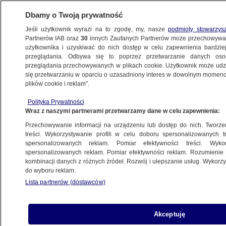
Dbamy o Twoją prywatność
Jeśli użytkownik wyrazi na to zgodę, my, nasze
podmioty stowarzys
Partnerów IAB oraz
30
innych Zaufanych Partnerów może przechowywa
BIZNES
użytkownika i uzyskiwać do nich dostęp w celu zapewnienia bardzi
przeglądania. Odbywa się to poprzez przetwarzanie danych os
przeglądania przechowywanych w plikach cookie. Użytkownik może udzie
ZE ŚWIATA
się przetwarzaniu w oparciu o uzasadniony interes w dowolnym momencie
plików cookie i reklam”.
W tym kraju Unii Europejskiej mieszka
Polityka Prywatności
najwięcej bogaczy
Wraz z naszymi partnerami przetwarzamy dane w celu zapewnienia:
Przechowywanie informacji na urządzeniu lub dostęp do nich. Tworzeni
19.12.2022, 20:54
treści. Wykorzystywanie profili w celu doboru spersonalizowanych tr
spersonalizowanych reklam. Pomiar efektywności treści. Wyko
spersonalizowanych reklam. Pomiar efektywności reklam. Rozumienie o
Udostępnij
kombinacji danych z różnych źródeł. Rozwój i ulepszanie usług. Wykor
do wyboru reklam.
Lista partnerów (dostawców)
Akceptuję