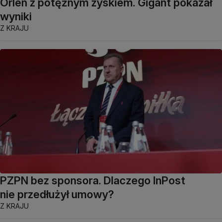
Orlen z potężnym zyskiem. Gigant pokazał
wyniki
Z KRAJU
PZPN bez sponsora. Dlaczego InPost
nie przedłużył umowy?
Z KRAJU