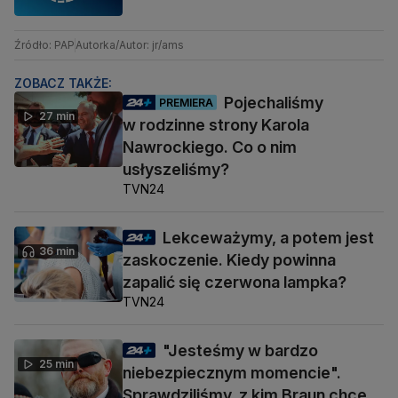
Źródło: PAP
Autorka/Autor: jr/ams
ZOBACZ TAKŻE:
Pojechaliśmy
PREMIERA
27 min
w rodzinne strony Karola
Nawrockiego. Co o nim
usłyszeliśmy?
TVN24
Lekceważymy, a potem jest
36 min
zaskoczenie. Kiedy powinna
zapalić się czerwona lampka?
TVN24
"Jesteśmy w bardzo
25 min
niebezpiecznym momencie".
Sprawdziliśmy, z kim Braun chce