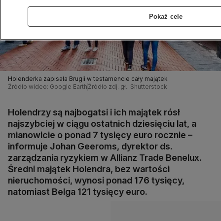
Pokaż cele
Holenderka zapisała Brugii w testamencie cały majątek
Źródło wideo: Google Earth
Źródło zdj. gł.: Shutterstock
Holendrzy są najbogatsi i ich majątek rósł
najszybciej w ciągu ostatnich dziesięciu lat, a
mianowicie o ponad 7 tysięcy euro rocznie –
informuje Johan Geeroms, dyrektor ds.
zarządzania ryzykiem w Allianz Trade Benelux.
Średni majątek Holendra, bez wartości
nieruchomości, wynosi ponad 176 tysięcy,
natomiast Belga 121 tysięcy euro.