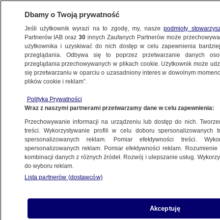
Dbamy o Twoją prywatność
Jeśli użytkownik wyrazi na to zgodę, my, nasze
podmioty stowarzys
Partnerów IAB oraz
30
innych Zaufanych Partnerów może przechowywa
BIZNES
użytkownika i uzyskiwać do nich dostęp w celu zapewnienia bardzi
przeglądania. Odbywa się to poprzez przetwarzanie danych os
przeglądania przechowywanych w plikach cookie. Użytkownik może udzie
ZE ŚWIATA
się przetwarzaniu w oparciu o uzasadniony interes w dowolnym momencie
plików cookie i reklam”.
Ze smartfonem lepiej tam nie wchodzić.
Polityka Prywatności
Włosi wprowadzają surowe kary
Wraz z naszymi partnerami przetwarzamy dane w celu zapewnienia:
przed wyborami
Przechowywanie informacji na urządzeniu lub dostęp do nich. Tworzeni
treści. Wykorzystywanie profili w celu doboru spersonalizowanych tr
24.02.2018, 13:06
spersonalizowanych reklam. Pomiar efektywności treści. Wyko
spersonalizowanych reklam. Pomiar efektywności reklam. Rozumienie o
kombinacji danych z różnych źródeł. Rozwój i ulepszanie usług. Wykor
Udostępnij
do wyboru reklam.
Lista partnerów (dostawców)
Akceptuję