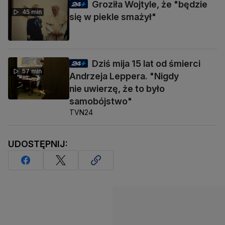
Groziła Wojtyle, że "będzie
45 min
się w piekle smażył"
Dziś mija 15 lat od śmierci
57 min
Andrzeja Leppera. "Nigdy
nie uwierzę, że to było
samobójstwo"
TVN24
UDOSTĘPNIJ: