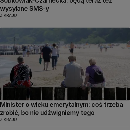
Sobkowiak-Czarnecka: będą teraz też
wysyłane SMS-y
Z KRAJU
Minister o wieku emerytalnym: coś trzeba
zrobić, bo nie udźwigniemy tego
Z KRAJU