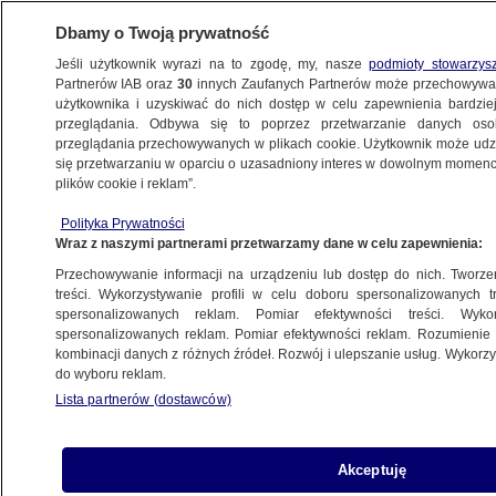
Dbamy o Twoją prywatność
Jeśli użytkownik wyrazi na to zgodę, my, nasze
podmioty stowarzys
Partnerów IAB oraz
30
innych Zaufanych Partnerów może przechowywa
BIZNES
użytkownika i uzyskiwać do nich dostęp w celu zapewnienia bardzi
przeglądania. Odbywa się to poprzez przetwarzanie danych os
przeglądania przechowywanych w plikach cookie. Użytkownik może udzie
ZE ŚWIATA
się przetwarzaniu w oparciu o uzasadniony interes w dowolnym momencie
plików cookie i reklam”.
Iran wprowadzi nową walutę. "Ludność
Polityka Prywatności
posługuje się tą nazwą od bardzo dawna"
Wraz z naszymi partnerami przetwarzamy dane w celu zapewnienia:
Przechowywanie informacji na urządzeniu lub dostęp do nich. Tworzeni
1.08.2019, 08:44
treści. Wykorzystywanie profili w celu doboru spersonalizowanych tr
spersonalizowanych reklam. Pomiar efektywności treści. Wyko
spersonalizowanych reklam. Pomiar efektywności reklam. Rozumienie o
Udostępnij
kombinacji danych z różnych źródeł. Rozwój i ulepszanie usług. Wykor
do wyboru reklam.
Toman - tak będzie się nazywała nowa waluta
Lista partnerów (dostawców)
Iranu. Zmiany są spowodowane wyraźnym
osłabieniem obecnie wykorzystywanego riala
wobec dolara. Rząd zdecydował, że toman
Akceptuję
będzie miał cztery zera mniej niż rial, by w ten