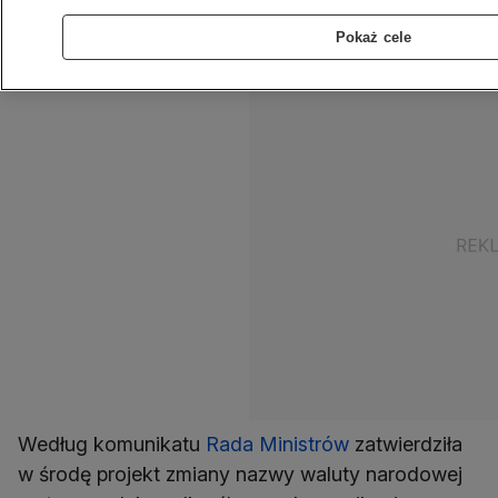
sposób ułatwić mieszkańcom dokonywanie
Pokaż cele
transakcji.
Według komunikatu
Rada Ministrów
zatwierdziła
w środę projekt zmiany nazwy waluty narodowej