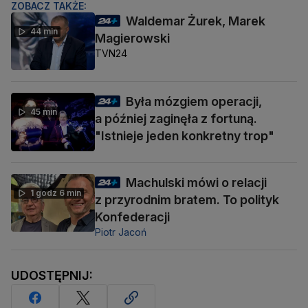
ZOBACZ TAKŻE:
Waldemar Żurek, Marek
44 min
Magierowski
TVN24
Była mózgiem operacji,
45 min
a później zaginęła z fortuną.
"Istnieje jeden konkretny trop"
Machulski mówi o relacji
1 godz 6 min
z przyrodnim bratem. To polityk
Konfederacji
Piotr Jacoń
UDOSTĘPNIJ: