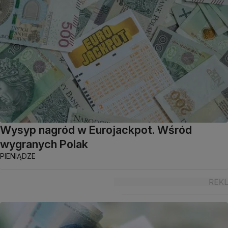
Wysyp nagród w Eurojackpot. Wśród
wygranych Polak
PIENIĄDZE