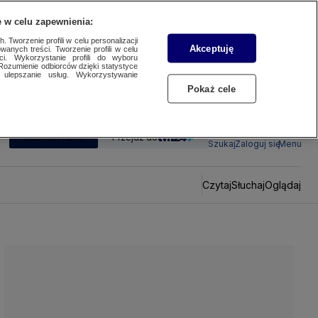
 w celu zapewnienia:
 Tworzenie profili w celu personalizacji
Akceptuję
wanych treści. Tworzenie profili w celu
ci. Wykorzystanie profili do wyboru
Rozumienie odbiorców dzięki statystyce
ulepszanie usług. Wykorzystywanie
Pokaż cele
SUBSKRYBUJ
Przejdź do
Szukaj
Zaloguj się
Menu
Czytaj
Słuchaj
Oglądaj