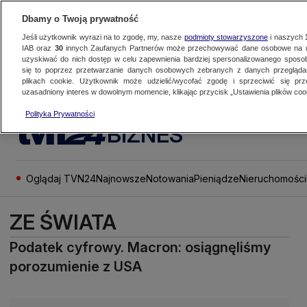
Dbamy o Twoją prywatność
Jeśli użytkownik wyrazi na to zgodę, my, nasze
podmioty stowarzyszone
i naszych
IAB oraz
30
innych Zaufanych Partnerów może przechowywać dane osobowe na ur
uzyskiwać do nich dostęp w celu zapewnienia bardziej spersonalizowanego sposo
się to poprzez przetwarzanie danych osobowych zebranych z danych przegląd
plikach cookie. Użytkownik może udzielić/wycofać zgodę i sprzeciwić się pr
uzasadniony interes w dowolnym momencie, klikając przycisk „Ustawienia plików cook
Polityka Prywatności
BIZNES
Oglądaj TVN24
Najnowsze
Notowania
Pieniądze
Nieruchomości
ZE ŚWIATA
Podatek cyfrowy. Macron: osiągnęliśmy
porozumienie z USA