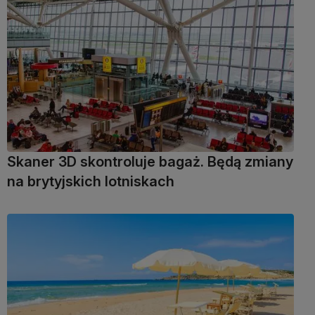
Skaner 3D skontroluje bagaż. Będą zmiany
na brytyjskich lotniskach