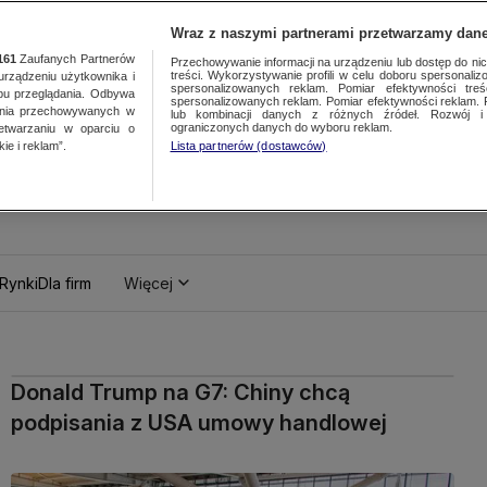
Wraz z naszymi partnerami przetwarzamy dane
161
Zaufanych Partnerów
Przechowywanie informacji na urządzeniu lub dostęp do nich.
treści. Wykorzystywanie profili w celu doboru spersonalizo
ządzeniu użytkownika i
spersonalizowanych reklam. Pomiar efektywności treś
bu przeglądania. Odbywa
spersonalizowanych reklam. Pomiar efektywności reklam. 
ania przechowywanych w
lub kombinacji danych z różnych źródeł. Rozwój i 
ograniczonych danych do wyboru reklam.
zetwarzaniu w oparciu o
ie i reklam”.
Lista partnerów (dostawców)
Rynki
Dla firm
Więcej
Donald Trump na G7: Chiny chcą
podpisania z USA umowy handlowej