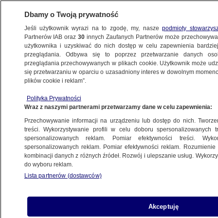
Dbamy o Twoją prywatność
Jeśli użytkownik wyrazi na to zgodę, my, nasze
podmioty stowarzys
Partnerów IAB oraz
30
innych Zaufanych Partnerów może przechowywa
BIZNES
użytkownika i uzyskiwać do nich dostęp w celu zapewnienia bardzi
przeglądania. Odbywa się to poprzez przetwarzanie danych os
przeglądania przechowywanych w plikach cookie. Użytkownik może udzie
ZE ŚWIATA
się przetwarzaniu w oparciu o uzasadniony interes w dowolnym momencie
plików cookie i reklam”.
Europa przeciw autom spalinowym. Kolejny
Polityka Prywatności
kraj chce zakazać ich sprzedaży
Wraz z naszymi partnerami przetwarzamy dane w celu zapewnienia:
Przechowywanie informacji na urządzeniu lub dostęp do nich. Tworzeni
5.10.2018, 12:27
treści. Wykorzystywanie profili w celu doboru spersonalizowanych tr
spersonalizowanych reklam. Pomiar efektywności treści. Wyko
spersonalizowanych reklam. Pomiar efektywności reklam. Rozumienie o
Udostępnij
kombinacji danych z różnych źródeł. Rozwój i ulepszanie usług. Wykor
do wyboru reklam.
Lista partnerów (dostawców)
Akceptuję