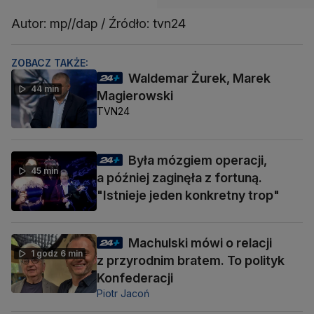
Autor: mp//dap / Źródło: tvn24
ZOBACZ TAKŻE:
Waldemar Żurek, Marek
44 min
Magierowski
TVN24
Była mózgiem operacji,
45 min
a później zaginęła z fortuną.
"Istnieje jeden konkretny trop"
Machulski mówi o relacji
1 godz 6 min
z przyrodnim bratem. To polityk
Konfederacji
Piotr Jacoń