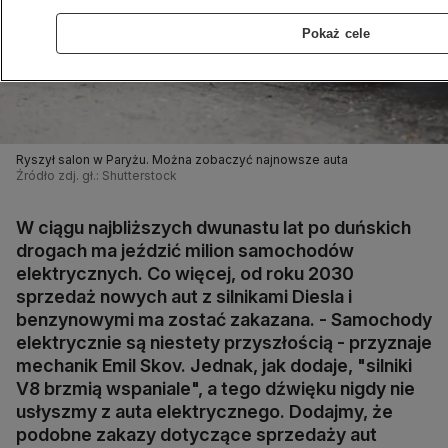
Pokaż cele
Ryszył salon w Paryżu. Można zobaczyć najnowsze auta
Źródło zdj. gł.: Shutterstock
W ciągu najbliższych dwunastu lat po duńskich
drogach ma jeździć milion samochodów
elektrycznych. Co więcej, od roku 2030
sprzedaż nowych aut z silnikami Diesla i
benzynowymi ma zostać zakazana. - Samochody
elektrycznie są niestety przyszłością - przyznaje
mechanik Emil Skov. Jednak, jak dodaje, "silniki
V8 brzmią wspaniale", a tego dźwięku nigdy nie
usłyszmy z auta elektrycznego. Dodajmy, że
podobne zakazy dotyczące sprzedaży aut