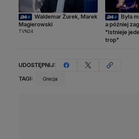
Waldemar Żurek, Marek
Była m
Magierowski
a później zag
TVN24
"Istnieje je
trop"
UDOSTĘPNIJ:
TAGI:
Grecja