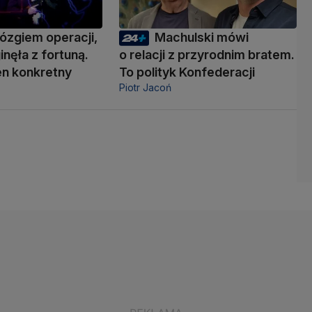
ózgiem operacji,
Machulski mówi
inęła z fortuną.
o relacji z przyrodnim bratem.
den konkretny
To polityk Konfederacji
Piotr Jacoń