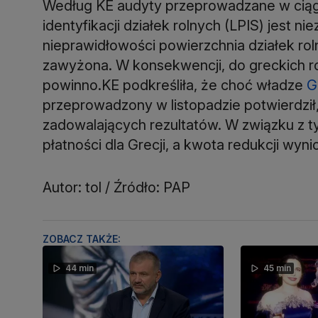
Według KE audyty przeprowadzane w ciągu 
identyfikacji działek rolnych (LPIS) jest n
nieprawidłowości powierzchnia działek rol
zawyżona. W konsekwencji, do greckich ro
powinno.KE podkreśliła, że choć władze
G
przeprowadzony w listopadzie potwierdził,
zadowalających rezultatów. W związku z 
płatności dla Grecji, a kwota redukcji wyni
Autor: tol / Źródło: PAP
ZOBACZ TAKŻE:
44 min
45 min