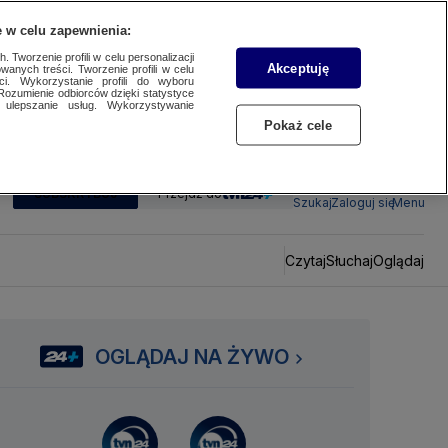
 w celu zapewnienia:
 Tworzenie profili w celu personalizacji
Akceptuję
wanych treści. Tworzenie profili w celu
ci. Wykorzystanie profili do wyboru
Rozumienie odbiorców dzięki statystyce
ulepszanie usług. Wykorzystywanie
Pokaż cele
SUBSKRYBUJ
Przejdź do
Szukaj
Zaloguj się
Menu
Czytaj
Słuchaj
Oglądaj
OGLĄDAJ NA ŻYWO