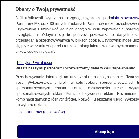
Dbamy o Twoją prywatność
Jeśli użytkownik wyrazi na to zgodę, my, nasze
podmioty stowarzys
Partnerów IAB oraz
30
innych Zaufanych Partnerów może przechowywa
BIZNES
użytkownika i uzyskiwać do nich dostęp w celu zapewnienia bardzi
przeglądania. Odbywa się to poprzez przetwarzanie danych os
przeglądania przechowywanych w plikach cookie. Użytkownik może udzie
Z KRAJU
się przetwarzaniu w oparciu o uzasadniony interes w dowolnym momencie
plików cookie i reklam”.
Żabka wycofuje produkty.
Polityka Prywatności
"Prawdopodobieństwo obecności
Wraz z naszymi partnerami przetwarzamy dane w celu zapewnienia:
niebadanego mięsa"
Przechowywanie informacji na urządzeniu lub dostęp do nich. Tworzeni
treści. Wykorzystywanie profili w celu doboru spersonalizowanych tr
5.02.2019, 11:12
spersonalizowanych reklam. Pomiar efektywności treści. Wyko
spersonalizowanych reklam. Pomiar efektywności reklam. Rozumienie o
kombinacji danych z różnych źródeł. Rozwój i ulepszanie usług. Wykor
Udostępnij
do wyboru reklam.
Lista partnerów (dostawców)
Akceptuję