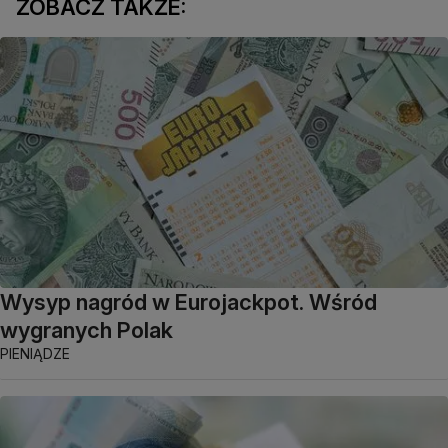
ZOBACZ TAKŻE:
Wysyp nagród w Eurojackpot. Wśród
wygranych Polak
PIENIĄDZE