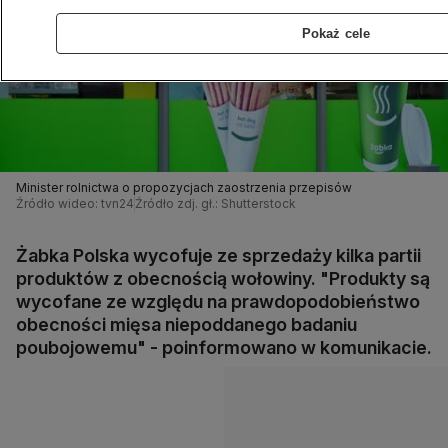
Pokaż cele
Minister rolnictwa o propozycjach zaostrzenia przepisów
Źródło wideo: tvn24
Źródło zdj. gł.: Shutterstock
Żabka Polska wycofuje ze sprzedaży kilka partii
produktów z obecnością wołowiny. "Produkty są
wycofane ze względu na prawdopodobieństwo
obecności mięsa niepoddanego badaniu
poubojowemu" - poinformowano w komunikacie.