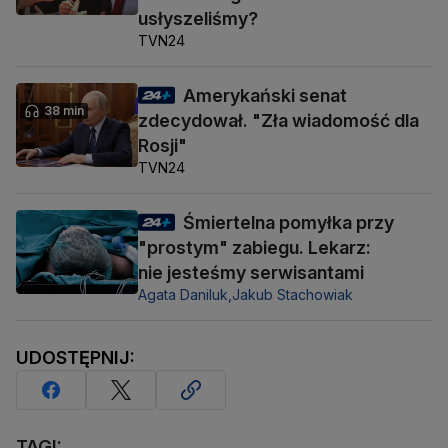
usłyszeliśmy?
TVN24
Amerykański senat
38 min
zdecydował. "Zła wiadomość dla
Rosji"
TVN24
Śmiertelna pomyłka przy
"prostym" zabiegu. Lekarz:
nie jesteśmy serwisantami
Agata Daniluk,
Jakub Stachowiak
UDOSTĘPNIJ:
TAGI: