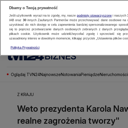
Dbamy o Twoją prywatność
Jeśli użytkownik wyrazi na to zgodę, my, nasze
podmioty stowarzyszone
i naszych
IAB oraz
30
innych Zaufanych Partnerów może przechowywać dane osobowe na ur
uzyskiwać do nich dostęp w celu zapewnienia bardziej spersonalizowanego sposo
się to poprzez przetwarzanie danych osobowych zebranych z danych przegląd
plikach cookie. Użytkownik może udzielić/wycofać zgodę i sprzeciwić się pr
uzasadniony interes w dowolnym momencie, klikając przycisk „Ustawienia plików cook
Polityka Prywatności
BIZNES
Oglądaj TVN24
Najnowsze
Notowania
Pieniądze
Nieruchomości
Z KRAJU
Weto prezydenta Karola Naw
realne zagrożenia tworzy"