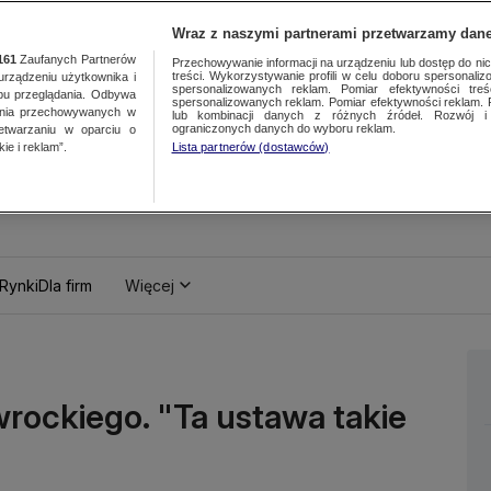
Wraz z naszymi partnerami przetwarzamy dane
161
Zaufanych Partnerów
Przechowywanie informacji na urządzeniu lub dostęp do nich.
treści. Wykorzystywanie profili w celu doboru spersonalizo
ządzeniu użytkownika i
spersonalizowanych reklam. Pomiar efektywności treś
bu przeglądania. Odbywa
spersonalizowanych reklam. Pomiar efektywności reklam. 
ania przechowywanych w
lub kombinacji danych z różnych źródeł. Rozwój i 
ograniczonych danych do wyboru reklam.
zetwarzaniu w oparciu o
ie i reklam”.
Lista partnerów (dostawców)
Rynki
Dla firm
Więcej
rockiego. "Ta ustawa takie