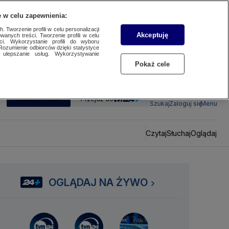
 w celu zapewnienia:
 Tworzenie profili w celu personalizacji
Akceptuję
wanych treści. Tworzenie profili w celu
ci. Wykorzystanie profili do wyboru
Rozumienie odbiorców dzięki statystyce
ulepszanie usług. Wykorzystywanie
Pokaż cele
SUBSKRYBUJ
Przejdź do
Szukaj
Zaloguj się
Menu
Czytaj
Słuchaj
Oglądaj
OGLĄDAJ NA ŻYWO