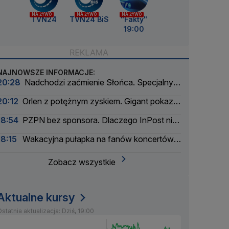
NA ŻYWO
NA ŻYWO
NA ŻYWO
TVN24
TVN24 BiS
"Fakty"
19:00
NAJNOWSZE INFORMACJE:
20:28
Nadchodzi zaćmienie Słońca. Specjalny
zespół oceni zagrożenie
20:12
Orlen z potężnym zyskiem. Gigant pokazał
wyniki
18:54
PZPN bez sponsora. Dlaczego InPost nie
przedłużył umowy?
18:15
Wakacyjna pułapka na fanów koncertów.
Łatwo stracić pieniądze
Zobacz wszystkie
Aktualne kursy
statnia aktualizacja: Dziś, 19:00