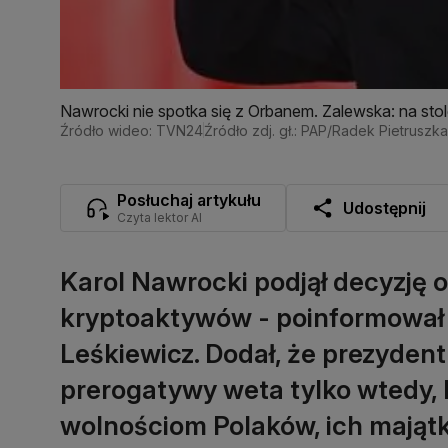
Nawrocki nie spotka się z Orbanem. Zalewska: na stol
Źródło wideo: TVN24
Źródło zdj. gł.: PAP/Radek Pietruszka
Posłuchaj artykułu
Udostępnij
Czyta lektor AI
Karol Nawrocki podjął decyzję 
kryptoaktywów - poinformował 
Leśkiewicz. Dodał, że prezydent
prerogatywy weta tylko wtedy, 
wolnościom Polaków, ich majątko