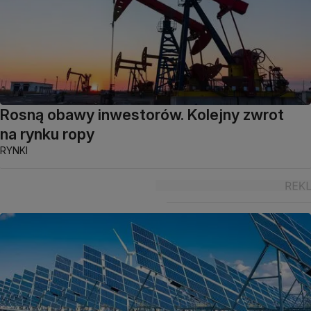
Rosną obawy inwestorów. Kolejny zwrot
na rynku ropy
RYNKI