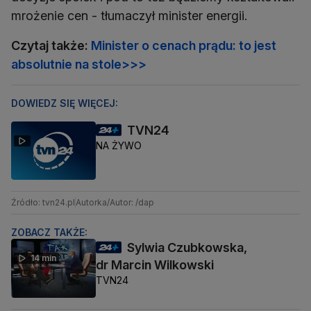
mrożenie cen - tłumaczył minister energii.
Czytaj także:
Minister o cenach prądu: to jest
absolutnie na stole>>>
DOWIEDZ SIĘ WIĘCEJ:
TVN24
NA ŻYWO
Źródło: tvn24.pl
Autorka/Autor: /dap
ZOBACZ TAKŻE:
Sylwia Czubkowska,
14 min
dr Marcin Wilkowski
TVN24