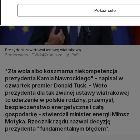
Pokaż cele
Prezydent zawetował ustawę wiatrakową
Źródło wideo: TVN24
Źródło zdj. gł.: PAP
"Zła wola albo koszmarna niekompetencja
prezydenta Karola Nawrockiego" - napisał w
czwartek premier Donald Tusk. - Weto
prezydenta dla tak zwanej ustawy wiatrakowej
to uderzenie w polskie rodziny, przemysł,
bezpieczeństwo energetyczne i całą
gospodarkę - stwierdził minister energii Miłosz
Motyka. Rzecznik rządu nazwał decyzję
prezydenta "fundamentalnym błędem".