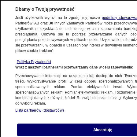
Dbamy o Twoją prywatność
Jeśli użytkownik wyrazi na to zgodę, my, nasze
podmioty stowarzys
Partnerów IAB oraz
30
innych Zaufanych Partnerów może przechowywa
BIZNES
użytkownika i uzyskiwać do nich dostęp w celu zapewnienia bardzi
przeglądania. Odbywa się to poprzez przetwarzanie danych os
przeglądania przechowywanych w plikach cookie. Użytkownik może udzie
Z KRAJU
się przetwarzaniu w oparciu o uzasadniony interes w dowolnym momencie
plików cookie i reklam”.
Weto prezydenta, błyskawiczna riposta
Polityka Prywatności
premiera
Wraz z naszymi partnerami przetwarzamy dane w celu zapewnienia:
Przechowywanie informacji na urządzeniu lub dostęp do nich. Tworzeni
21.08.2025, 12:46
Aktualizacja:
21.08.2025, 15:57
treści. Wykorzystywanie profili w celu doboru spersonalizowanych tr
spersonalizowanych reklam. Pomiar efektywności treści. Wyko
spersonalizowanych reklam. Pomiar efektywności reklam. Rozumienie o
Udostępnij
kombinacji danych z różnych źródeł. Rozwój i ulepszanie usług. Wykor
do wyboru reklam.
Lista partnerów (dostawców)
Akceptuję