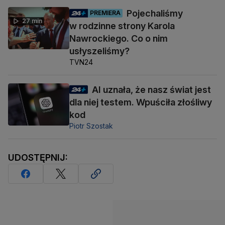
Pojechaliśmy
PREMIERA
27 min
w rodzinne strony Karola
Nawrockiego. Co o nim
usłyszeliśmy?
TVN24
AI uznała, że nasz świat jest
dla niej testem. Wpuściła złośliwy
kod
Piotr Szostak
UDOSTĘPNIJ: