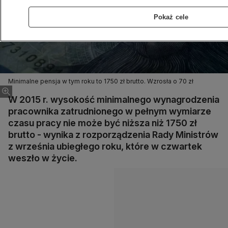
Pokaż cele
Minimalne pensja w tym roku to 1750 zł brutto. Wzrosła o 70 zł
W 2015 r. wysokość minimalnego wynagrodzenia
pracownika zatrudnionego w pełnym wymiarze
czasu pracy nie może być niższa niż 1750 zł
brutto - wynika z rozporządzenia Rady Ministrów
z września ubiegłego roku, które w czwartek
weszło w życie.