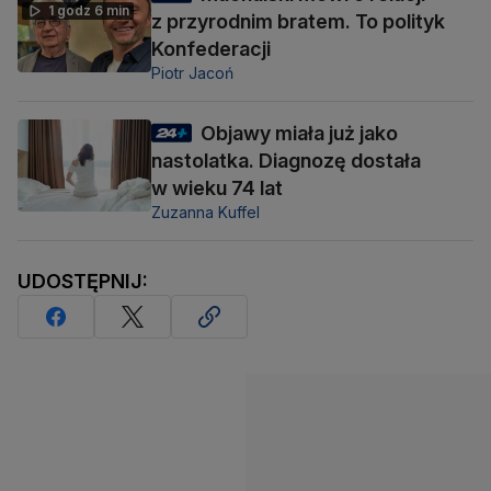
1 godz 6 min
z przyrodnim bratem. To polityk
Konfederacji
Piotr Jacoń
Objawy miała już jako
nastolatka. Diagnozę dostała
w wieku 74 lat
Zuzanna Kuffel
UDOSTĘPNIJ: