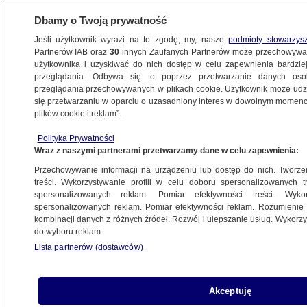
Dbamy o Twoją prywatność
Jeśli użytkownik wyrazi na to zgodę, my, nasze
podmioty stowarzys
Partnerów IAB oraz
30
innych Zaufanych Partnerów może przechowywa
BIZNES
użytkownika i uzyskiwać do nich dostęp w celu zapewnienia bardzi
przeglądania. Odbywa się to poprzez przetwarzanie danych os
przeglądania przechowywanych w plikach cookie. Użytkownik może udzie
Z KRAJU
się przetwarzaniu w oparciu o uzasadniony interes w dowolnym momencie
plików cookie i reklam”.
Od dziś zarobisz co najmniej 1750 zł brutto.
Polityka Prywatności
Ale tylko jeśli masz umowę o pracę
Wraz z naszymi partnerami przetwarzamy dane w celu zapewnienia:
Przechowywanie informacji na urządzeniu lub dostęp do nich. Tworzeni
1.01.2015, 12:20
treści. Wykorzystywanie profili w celu doboru spersonalizowanych tr
spersonalizowanych reklam. Pomiar efektywności treści. Wyko
spersonalizowanych reklam. Pomiar efektywności reklam. Rozumienie o
Udostępnij
kombinacji danych z różnych źródeł. Rozwój i ulepszanie usług. Wykor
do wyboru reklam.
Lista partnerów (dostawców)
Akceptuję