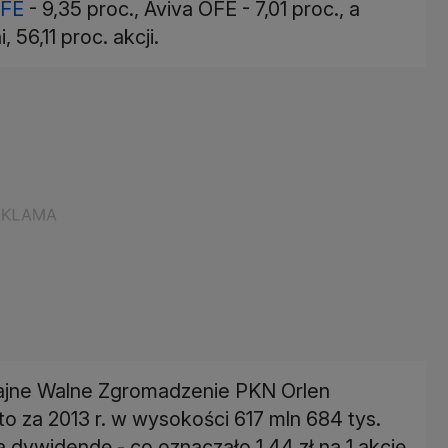
FE
- 9,35 proc., Aviva OFE - 7,01 proc., a
 56,11 proc. akcji.
zajne Walne Zgromadzenie PKN Orlen
o za 2013 r. w wysokości 617 mln 684 tys.
a dywidendę - co oznaczało 1,44 zł na 1 akcję