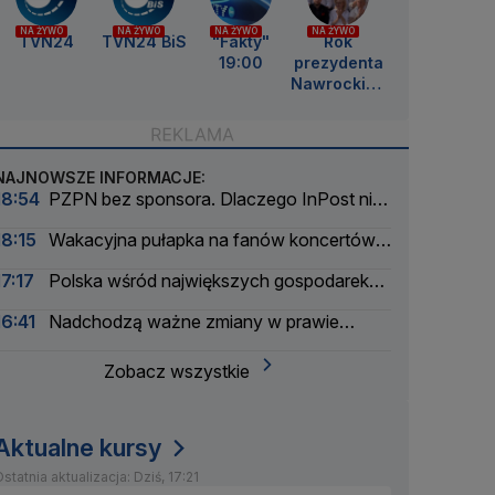
NA ŻYWO
NA ŻYWO
NA ŻYWO
NA ŻYWO
TVN24
TVN24 BiS
"Fakty"
Rok
19:00
prezydenta
Nawrockieg
o
NAJNOWSZE INFORMACJE:
18:54
PZPN bez sponsora. Dlaczego InPost nie
przedłużył umowy?
18:15
Wakacyjna pułapka na fanów koncertów.
Łatwo stracić pieniądze
17:17
Polska wśród największych gospodarek
UE. Wyprzedzamy Belgię i Szwecję
16:41
Nadchodzą ważne zmiany w prawie
energetycznym
Zobacz wszystkie
Aktualne kursy
statnia aktualizacja: Dziś, 17:21