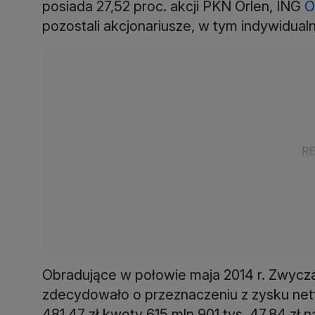
posiada 27,52 proc. akcji PKN Orlen, ING
O
pozostali akcjonariusze, w tym indywidualni,
Obradujące w połowie maja 2014 r. Zwyc
zdecydowało o przeznaczeniu z zysku nett
481,47 zł kwoty 615 mln 901 tys. 47,84 zł n