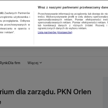
Wraz z naszymi partnerami przetwarzamy dane
161
Zaufanych Partnerów
Przechowywanie informacji na urządzeniu lub dostęp do nich.
treści. Wykorzystywanie profili w celu doboru spersonalizo
ządzeniu użytkownika i
spersonalizowanych reklam. Pomiar efektywności treś
bu przeglądania. Odbywa
spersonalizowanych reklam. Pomiar efektywności reklam. 
ania przechowywanych w
lub kombinacji danych z różnych źródeł. Rozwój i 
ograniczonych danych do wyboru reklam.
zetwarzaniu w oparciu o
ie i reklam”.
Lista partnerów (dostawców)
Rynki
Dla firm
Więcej
orium dla zarządu. PKN Orlen
e