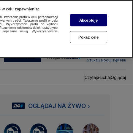
 w celu zapewnienia:
 Tworzenie profili w celu personalizacji
Akceptuję
wanych treści. Tworzenie profili w celu
ci. Wykorzystanie profili do wyboru
Rozumienie odbiorców dzięki statystyce
ulepszanie usług. Wykorzystywanie
Pokaż cele
SUBSKRYBUJ
Przejdź do
Szukaj
Zaloguj się
Menu
Czytaj
Słuchaj
Oglądaj
OGLĄDAJ NA ŻYWO