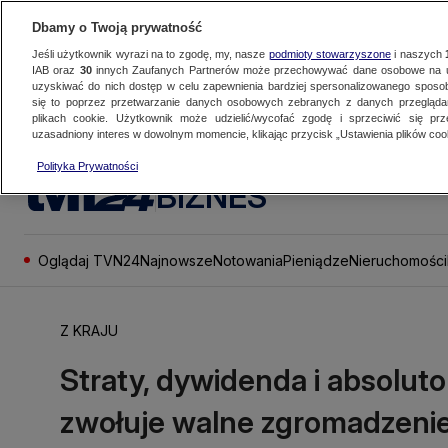
Dbamy o Twoją prywatność
Jeśli użytkownik wyrazi na to zgodę, my, nasze
podmioty stowarzyszone
i naszych
IAB oraz
30
innych Zaufanych Partnerów może przechowywać dane osobowe na ur
uzyskiwać do nich dostęp w celu zapewnienia bardziej spersonalizowanego sposo
się to poprzez przetwarzanie danych osobowych zebranych z danych przegląd
plikach cookie. Użytkownik może udzielić/wycofać zgodę i sprzeciwić się pr
uzasadniony interes w dowolnym momencie, klikając przycisk „Ustawienia plików cook
Polityka Prywatności
BIZNES
Oglądaj TVN24
Najnowsze
Notowania
Pieniądze
Nieruchomości
Z KRAJU
Straty, dywidenda i absolut
zwołuje walne zgromadzeni