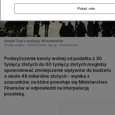
Pokaż cele
Donald Tusk o realizacji 100 konkretów
Źródło wideo: TVN24
Źródło zdj. gł.: Shutterstock
Podwyższenie kwoty wolnej od podatku z 30
tysięcy złotych do 60 tysięcy złotych mogłoby
spowodować zmniejszenie wpływów do budżetu
o około 48 miliardów złotych - wynika z
szacunków, na które powołuje się Ministerstwo
Finansów w odpowiedzi na interpelację
poselską.