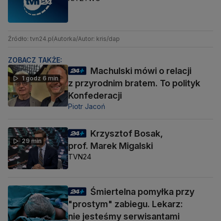
Źródło: tvn24.pl
Autorka/Autor: kris/dap
ZOBACZ TAKŻE:
Machulski mówi o relacji
1 godz 6 min
z przyrodnim bratem. To polityk
Konfederacji
Piotr Jacoń
Krzysztof Bosak,
29 min
prof. Marek Migalski
TVN24
Śmiertelna pomyłka przy
"prostym" zabiegu. Lekarz:
nie jesteśmy serwisantami