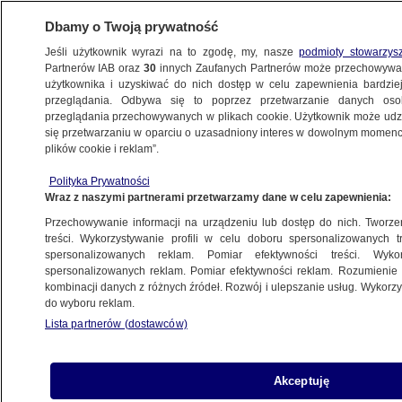
Dbamy o Twoją prywatność
Jeśli użytkownik wyrazi na to zgodę, my, nasze
podmioty stowarzys
Partnerów IAB oraz
30
innych Zaufanych Partnerów może przechowywa
BIZNES
użytkownika i uzyskiwać do nich dostęp w celu zapewnienia bardzi
przeglądania. Odbywa się to poprzez przetwarzanie danych os
przeglądania przechowywanych w plikach cookie. Użytkownik może udzie
Z KRAJU
się przetwarzaniu w oparciu o uzasadniony interes w dowolnym momencie
plików cookie i reklam”.
Potężny koszt podwyżki kwoty wolnej
Polityka Prywatności
od podatku. Rząd o szacunkach
Wraz z naszymi partnerami przetwarzamy dane w celu zapewnienia:
Przechowywanie informacji na urządzeniu lub dostęp do nich. Tworzeni
4.01.2024, 12:09
treści. Wykorzystywanie profili w celu doboru spersonalizowanych tr
spersonalizowanych reklam. Pomiar efektywności treści. Wyko
spersonalizowanych reklam. Pomiar efektywności reklam. Rozumienie o
Udostępnij
kombinacji danych z różnych źródeł. Rozwój i ulepszanie usług. Wykor
do wyboru reklam.
Lista partnerów (dostawców)
Akceptuję