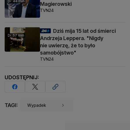
44 min
Magierowski
TVN24
Dziś mija 15 lat od śmierci
57 min
Andrzeja Leppera. "Nigdy
nie uwierzę, że to było
samobójstwo"
TVN24
UDOSTĘPNIJ:
TAGI:
Wypadek