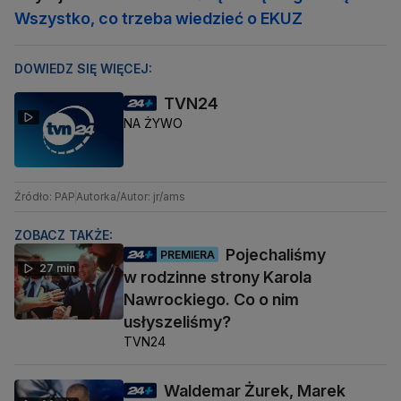
Wszystko, co trzeba wiedzieć o EKUZ
DOWIEDZ SIĘ WIĘCEJ:
TVN24
NA ŻYWO
Źródło: PAP
Autorka/Autor: jr/ams
ZOBACZ TAKŻE:
Pojechaliśmy
PREMIERA
27 min
w rodzinne strony Karola
Nawrockiego. Co o nim
usłyszeliśmy?
TVN24
Waldemar Żurek, Marek