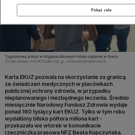
Pokaż cele
Tygodniowy pobyt w trójgwiazdkowym hotelu najtaniej w Grecji
Źródło wideo: tvn24
Źródło zdj. gł.: r.classen/Shutterstock
Karta EKUZ pozwala na skorzystanie za granicą
ze świadczeń medycznych w placówkach
publicznej ochrony zdrowia, w przypadku
nieplanowanego i niezbędnego leczenia. Średnio
miesięcznie Narodowy Fundusz Zdrowia wydaje
ponad 160 tysięcy kart EKUZ. Tylko w tym roku
wydaliśmy blisko półtora miliona kart -
przekazała we wtorek w komunikacie
rzeczniczka prasowa NFZ Beata Kopczyńska.