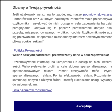
Dbamy o Twoją prywatność
Jeśli użytkownik wyrazi na to zgodę, my, nasze
podmioty stowarzys
Partnerów IAB oraz
30
innych Zaufanych Partnerów może przechowywa
BIZNES
użytkownika i uzyskiwać do nich dostęp w celu zapewnienia bardzi
przeglądania. Odbywa się to poprzez przetwarzanie danych os
przeglądania przechowywanych w plikach cookie. Użytkownik może udzie
Z KRAJU
się przetwarzaniu w oparciu o uzasadniony interes w dowolnym momencie
plików cookie i reklam”.
Ułatwia korzystanie z opieki medycznej
Polityka Prywatności
za granicą. NFZ wydał blisko półtora
Wraz z naszymi partnerami przetwarzamy dane w celu zapewnienia:
miliona EKUZ
Przechowywanie informacji na urządzeniu lub dostęp do nich. Tworzeni
treści. Wykorzystywanie profili w celu doboru spersonalizowanych tr
18.07.2023, 15:24
spersonalizowanych reklam. Pomiar efektywności treści. Wyko
spersonalizowanych reklam. Pomiar efektywności reklam. Rozumienie o
kombinacji danych z różnych źródeł. Rozwój i ulepszanie usług. Wykor
Udostępnij
do wyboru reklam.
Lista partnerów (dostawców)
Akceptuję