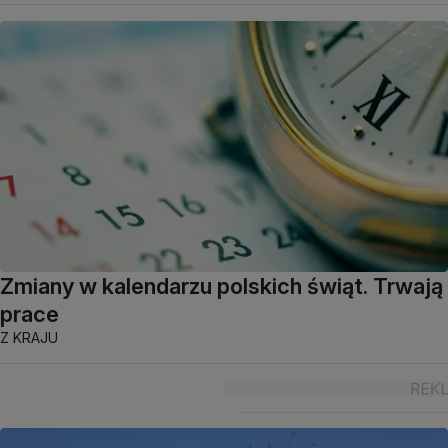
Zmiany w kalendarzu polskich świąt. Trwają
prace
Z KRAJU