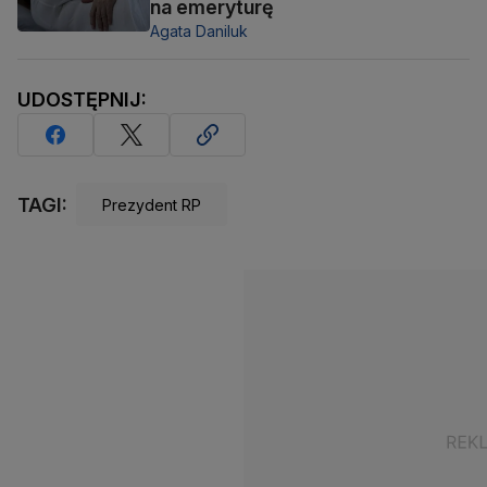
na emeryturę
Agata Daniluk
UDOSTĘPNIJ:
TAGI:
Prezydent RP