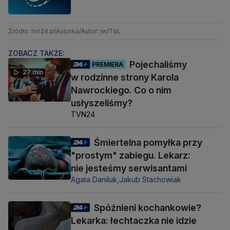
Źródło: tvn24.pl
Autorka/Autor: jw/ToL
ZOBACZ TAKŻE:
Pojechaliśmy
PREMIERA
27 min
w rodzinne strony Karola
Nawrockiego. Co o nim
usłyszeliśmy?
TVN24
Śmiertelna pomyłka przy
"prostym" zabiegu. Lekarz:
nie jesteśmy serwisantami
Agata Daniluk,
Jakub Stachowiak
Spóźnieni kochankowie?
Lekarka: łechtaczka nie idzie