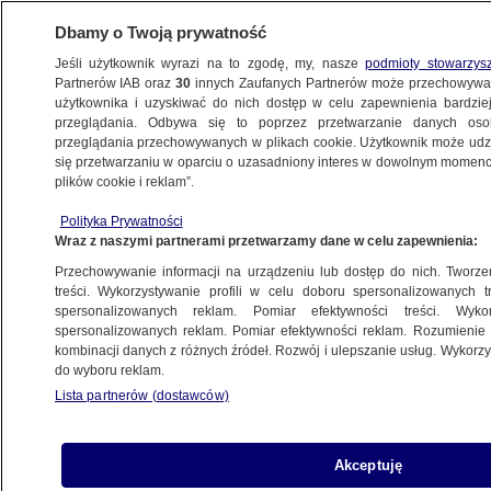
Dbamy o Twoją prywatność
Jeśli użytkownik wyrazi na to zgodę, my, nasze
podmioty stowarzys
Partnerów IAB oraz
30
innych Zaufanych Partnerów może przechowywa
BIZNES
użytkownika i uzyskiwać do nich dostęp w celu zapewnienia bardzi
przeglądania. Odbywa się to poprzez przetwarzanie danych os
przeglądania przechowywanych w plikach cookie. Użytkownik może udzie
Z KRAJU
się przetwarzaniu w oparciu o uzasadniony interes w dowolnym momencie
plików cookie i reklam”.
Dożywotnia wypłata i inne przywileje. Co
Polityka Prywatności
dostanie Andrzej Duda?
Wraz z naszymi partnerami przetwarzamy dane w celu zapewnienia:
Przechowywanie informacji na urządzeniu lub dostęp do nich. Tworzeni
4.06.2025, 14:58
treści. Wykorzystywanie profili w celu doboru spersonalizowanych tr
spersonalizowanych reklam. Pomiar efektywności treści. Wyko
spersonalizowanych reklam. Pomiar efektywności reklam. Rozumienie o
Udostępnij
kombinacji danych z różnych źródeł. Rozwój i ulepszanie usług. Wykor
do wyboru reklam.
Lista partnerów (dostawców)
Akceptuję