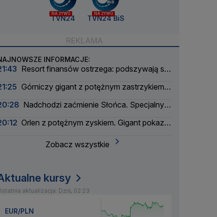
NA ŻYWO
NA ŻYWO
TVN24
TVN24 BiS
NAJNOWSZE INFORMACJE:
21:43
Resort finansów ostrzega: podszywają się
pod skarbówkę
21:25
Górniczy gigant z potężnym zastrzykiem
finansowym. "Może ustabilizować sytuację"
20:28
Nadchodzi zaćmienie Słońca. Specjalny
zespół oceni zagrożenie
20:12
Orlen z potężnym zyskiem. Gigant pokazał
wyniki
Zobacz wszystkie
Aktualne kursy
statnia aktualizacja: Dziś, 02:23
EUR/PLN