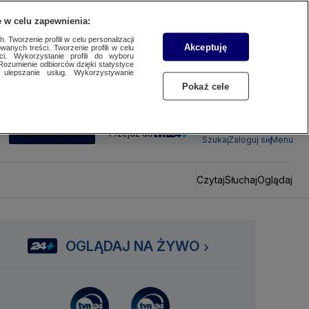
 w celu zapewnienia:
 Tworzenie profili w celu personalizacji
Akceptuję
wanych treści. Tworzenie profili w celu
ci. Wykorzystanie profili do wyboru
Rozumienie odbiorców dzięki statystyce
ulepszanie usług. Wykorzystywanie
Pokaż cele
SUBSKRYBUJ
Przejdź do
Szukaj
Zaloguj się
Menu
Czytaj
Słuchaj
Oglądaj
OGLĄDAJ NA ŻYWO