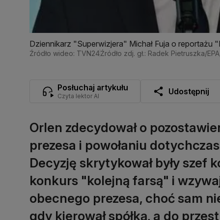
Dziennikarz "Superwizjera" Michał Fuja o reportażu 
Źródło wideo: TVN24
Źródło zdj. gł.: Radek Pietruszka/EP
Posłuchaj artykułu
Udostępnij
Czyta lektor AI
Orlen zdecydował o pozostawien
prezesa i powołaniu dotychcza
Decyzję skrytykował były szef 
konkurs "kolejną farsą" i wzywa
obecnego prezesa, choć sam nie
gdy kierował spółką, a do przest