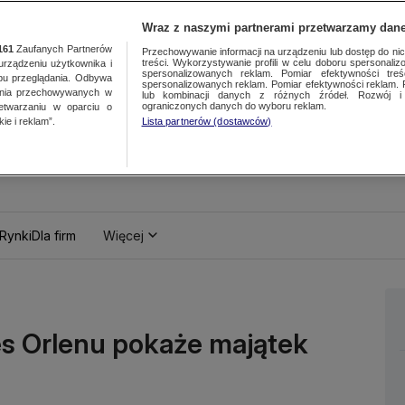
Wraz z naszymi partnerami przetwarzamy dane
161
Zaufanych Partnerów
Przechowywanie informacji na urządzeniu lub dostęp do nich.
treści. Wykorzystywanie profili w celu doboru spersonalizo
ządzeniu użytkownika i
spersonalizowanych reklam. Pomiar efektywności treś
bu przeglądania. Odbywa
spersonalizowanych reklam. Pomiar efektywności reklam. 
ania przechowywanych w
lub kombinacji danych z różnych źródeł. Rozwój i 
ograniczonych danych do wyboru reklam.
zetwarzaniu w oparciu o
ie i reklam”.
Lista partnerów (dostawców)
Rynki
Dla firm
Więcej
es Orlenu pokaże majątek