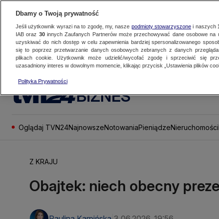
Dbamy o Twoją prywatność
Jeśli użytkownik wyrazi na to zgodę, my, nasze
podmioty stowarzyszone
i naszych
IAB oraz
30
innych Zaufanych Partnerów może przechowywać dane osobowe na ur
uzyskiwać do nich dostęp w celu zapewnienia bardziej spersonalizowanego sposo
się to poprzez przetwarzanie danych osobowych zebranych z danych przegląd
plikach cookie. Użytkownik może udzielić/wycofać zgodę i sprzeciwić się pr
uzasadniony interes w dowolnym momencie, klikając przycisk „Ustawienia plików cook
Polityka Prywatności
BIZNES
Oglądaj TVN24
Najnowsze
Notowania
Pieniądze
Nieruchomości
Z KRAJU
Obajtek: niech obecny prez
Paulina Karpińska
3.06.2026, 19:56
|