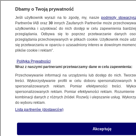
Dbamy o Twoją prywatność
Jeśli użytkownik wyrazi na to zgodę, my, nasze
podmioty stowarzys
Partnerów IAB oraz
30
innych Zaufanych Partnerów może przechowywa
BIZNES
użytkownika i uzyskiwać do nich dostęp w celu zapewnienia bardzi
przeglądania. Odbywa się to poprzez przetwarzanie danych os
przeglądania przechowywanych w plikach cookie. Użytkownik może udzie
Z KRAJU
się przetwarzaniu w oparciu o uzasadniony interes w dowolnym momencie
plików cookie i reklam”.
Wysokie ceny energii. Donald Tusk
Polityka Prywatności
o propozycji "dość oczywistej i prostej"
Wraz z naszymi partnerami przetwarzamy dane w celu zapewnienia:
Przechowywanie informacji na urządzeniu lub dostęp do nich. Tworzeni
26.09.2022, 14:55
treści. Wykorzystywanie profili w celu doboru spersonalizowanych tr
spersonalizowanych reklam. Pomiar efektywności treści. Wyko
spersonalizowanych reklam. Pomiar efektywności reklam. Rozumienie o
Udostępnij
kombinacji danych z różnych źródeł. Rozwój i ulepszanie usług. Wykor
do wyboru reklam.
Lista partnerów (dostawców)
Akceptuję