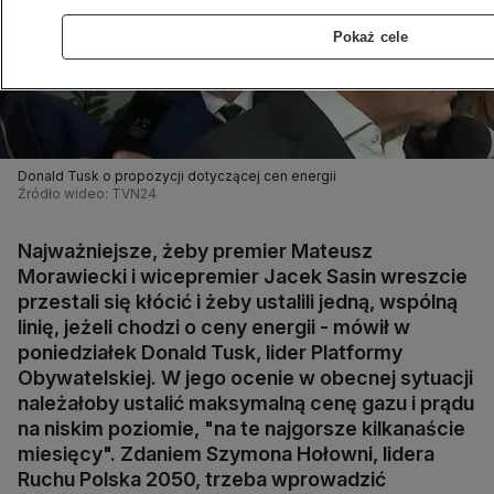
Pokaż cele
Donald Tusk o propozycji dotyczącej cen energii
Źródło wideo: TVN24
Najważniejsze, żeby premier Mateusz
Morawiecki i wicepremier Jacek Sasin wreszcie
przestali się kłócić i żeby ustalili jedną, wspólną
linię, jeżeli chodzi o ceny energii - mówił w
poniedziałek Donald Tusk, lider Platformy
Obywatelskiej. W jego ocenie w obecnej sytuacji
należałoby ustalić maksymalną cenę gazu i prądu
na niskim poziomie, "na te najgorsze kilkanaście
miesięcy". Zdaniem Szymona Hołowni, lidera
Ruchu Polska 2050, trzeba wprowadzić