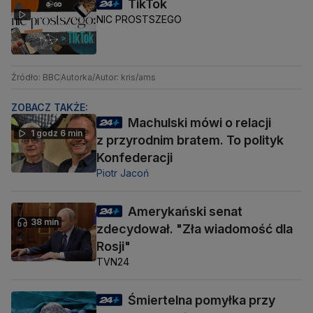
TikTok
NIC PROSTSZEGO
Źródło: BBC
Autorka/Autor: kris/ams
ZOBACZ TAKŻE:
Machulski mówi o relacji
1 godz 6 min
z przyrodnim bratem. To polityk
Konfederacji
Piotr Jacoń
Amerykański senat
38 min
zdecydował. "Zła wiadomość dla
Rosji"
TVN24
Śmiertelna pomyłka przy