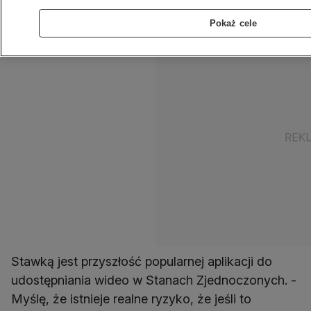
czwartkowe wydarzenie w stolicy USA.
Pokaż cele
Stawką jest przyszłość popularnej aplikacji do
udostępniania wideo w Stanach Zjednoczonych. -
Myślę, że istnieje realne ryzyko, że jeśli to