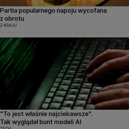
Partia popularnego napoju wycofana
z obrotu
Z KRAJU
"To jest właśnie najciekawsze".
Tak wyglądał bunt modeli AI
TECH