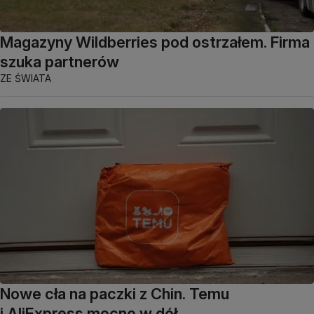
Magazyny Wildberries pod ostrzałem. Firma
szuka partnerów
ZE ŚWIATA
Nowe cła na paczki z Chin. Temu
i AliExpress mocno w dół