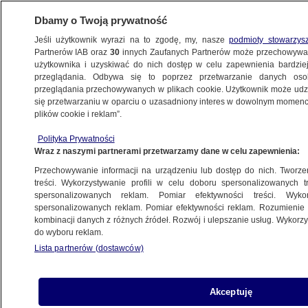
Dbamy o Twoją prywatność
Jeśli użytkownik wyrazi na to zgodę, my, nasze
podmioty stowarzys
Partnerów IAB oraz
30
innych Zaufanych Partnerów może przechowywa
BIZNES
użytkownika i uzyskiwać do nich dostęp w celu zapewnienia bardzi
przeglądania. Odbywa się to poprzez przetwarzanie danych os
przeglądania przechowywanych w plikach cookie. Użytkownik może udzie
TECH
się przetwarzaniu w oparciu o uzasadniony interes w dowolnym momencie
plików cookie i reklam”.
Szef TikToka Shou Zi Chew wystąpi
Polityka Prywatności
przed Kongresem
Wraz z naszymi partnerami przetwarzamy dane w celu zapewnienia:
Przechowywanie informacji na urządzeniu lub dostęp do nich. Tworzeni
23.03.2023, 08:35
treści. Wykorzystywanie profili w celu doboru spersonalizowanych tr
spersonalizowanych reklam. Pomiar efektywności treści. Wyko
spersonalizowanych reklam. Pomiar efektywności reklam. Rozumienie o
Udostępnij
kombinacji danych z różnych źródeł. Rozwój i ulepszanie usług. Wykor
do wyboru reklam.
Szef TikToka Shou Zi Chew otworzy paszczę lwa
Lista partnerów (dostawców)
i włoży do niej własną głowę - po raz pierwszy
będzie składał zeznania w Kongresie Stanów
Zjednoczonych, co jest przerażające - w ten
Akceptuję
sposób portal stacji BBC zapowiedział