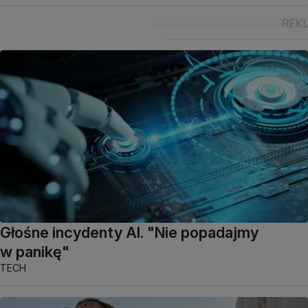
Głośne incydenty AI. "Nie popadajmy
w panikę"
TECH