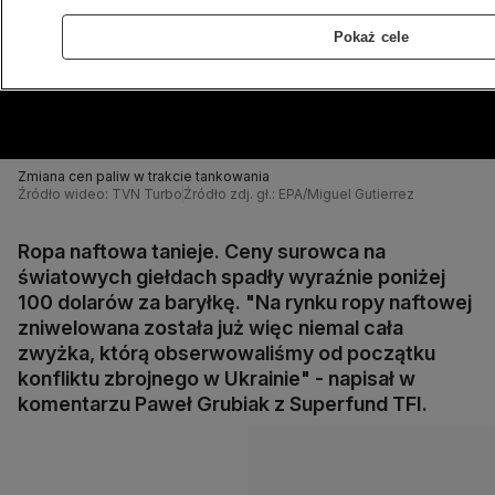
Pokaż cele
Zmiana cen paliw w trakcie tankowania
Źródło wideo: TVN Turbo
Źródło zdj. gł.: EPA/Miguel Gutierrez
Ropa naftowa tanieje. Ceny surowca na
światowych giełdach spadły wyraźnie poniżej
100 dolarów za baryłkę. "Na rynku ropy naftowej
zniwelowana została już więc niemal cała
zwyżka, którą obserwowaliśmy od początku
konfliktu zbrojnego w Ukrainie" - napisał w
komentarzu Paweł Grubiak z Superfund TFI.