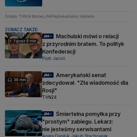
Źródło: TVN24 Biznes, PAP
Autorka/Autor: mb/ams
ZOBACZ TAKŻE:
Machulski mówi o relacji
1 godz 6 min
z przyrodnim bratem. To polityk
Konfederacji
Piotr Jacoń
Amerykański senat
38 min
zdecydował. "Zła wiadomość dla
Rosji"
TVN24
Śmiertelna pomyłka przy
"prostym" zabiegu. Lekarz:
nie jesteśmy serwisantami
Agata Daniluk,
Jakub Stachowiak