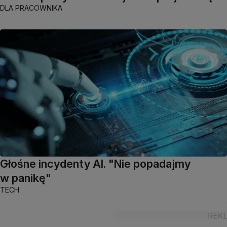
DLA PRACOWNIKA
Głośne incydenty AI. "Nie popadajmy
w panikę"
TECH