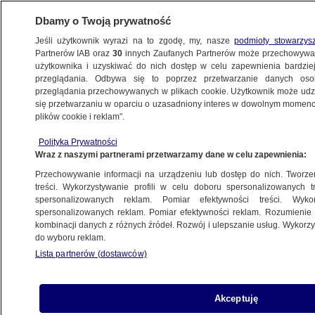
Dbamy o Twoją prywatność
Jeśli użytkownik wyrazi na to zgodę, my, nasze
podmioty stowarzys
Partnerów IAB oraz
30
innych Zaufanych Partnerów może przechowywa
BIZNES
użytkownika i uzyskiwać do nich dostęp w celu zapewnienia bardzi
przeglądania. Odbywa się to poprzez przetwarzanie danych os
przeglądania przechowywanych w plikach cookie. Użytkownik może udzie
RYNKI
się przetwarzaniu w oparciu o uzasadniony interes w dowolnym momencie
plików cookie i reklam”.
Ropa naftowa tanieje. Ceny spadły poniżej
Polityka Prywatności
100 dolarów za baryłkę
Wraz z naszymi partnerami przetwarzamy dane w celu zapewnienia:
Przechowywanie informacji na urządzeniu lub dostęp do nich. Tworzeni
15.03.2022, 16:44
treści. Wykorzystywanie profili w celu doboru spersonalizowanych tr
spersonalizowanych reklam. Pomiar efektywności treści. Wyko
spersonalizowanych reklam. Pomiar efektywności reklam. Rozumienie o
Udostępnij
kombinacji danych z różnych źródeł. Rozwój i ulepszanie usług. Wykor
do wyboru reklam.
Lista partnerów (dostawców)
Akceptuję