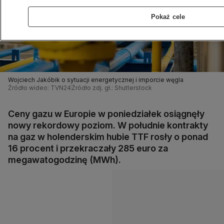
Pokaż cele
Wojciech Jakóbik o sytuacji energetycznej i imporcie węgla
Źródło wideo: TVN24
Źródło zdj. gł.: Shutterstock
Ceny gazu w Europie w poniedziałek osiągnęły
nowy rekordowy poziom. W południe kontrakty
na gaz w holenderskim hubie TTF rosły o ponad
16 procent i przekraczały 285 euro za
megawatogodzinę (MWh).