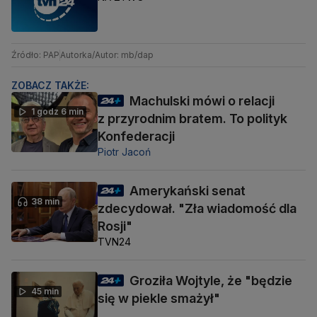
Źródło: PAP
Autorka/Autor: mb/dap
ZOBACZ TAKŻE:
Machulski mówi o relacji
1 godz 6 min
z przyrodnim bratem. To polityk
Konfederacji
Piotr Jacoń
Amerykański senat
38 min
zdecydował. "Zła wiadomość dla
Rosji"
TVN24
Groziła Wojtyle, że "będzie
45 min
się w piekle smażył"