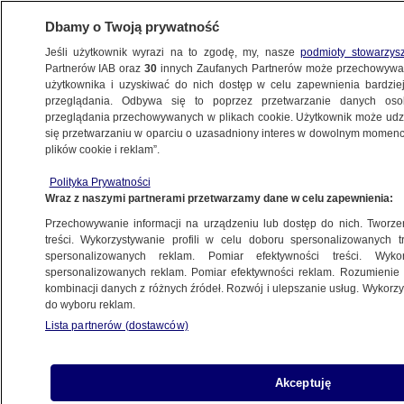
Dbamy o Twoją prywatność
Jeśli użytkownik wyrazi na to zgodę, my, nasze
podmioty stowarzys
Partnerów IAB oraz
30
innych Zaufanych Partnerów może przechowywa
BIZNES
użytkownika i uzyskiwać do nich dostęp w celu zapewnienia bardzi
przeglądania. Odbywa się to poprzez przetwarzanie danych os
przeglądania przechowywanych w plikach cookie. Użytkownik może udzie
RYNKI
się przetwarzaniu w oparciu o uzasadniony interes w dowolnym momencie
plików cookie i reklam”.
Nowy rekord ceny gazu po zapowiedzi
Polityka Prywatności
Gazpromu
Wraz z naszymi partnerami przetwarzamy dane w celu zapewnienia:
Przechowywanie informacji na urządzeniu lub dostęp do nich. Tworzeni
22.08.2022, 10:39
treści. Wykorzystywanie profili w celu doboru spersonalizowanych tr
spersonalizowanych reklam. Pomiar efektywności treści. Wyko
spersonalizowanych reklam. Pomiar efektywności reklam. Rozumienie o
Udostępnij
kombinacji danych z różnych źródeł. Rozwój i ulepszanie usług. Wykor
do wyboru reklam.
Lista partnerów (dostawców)
Akceptuję