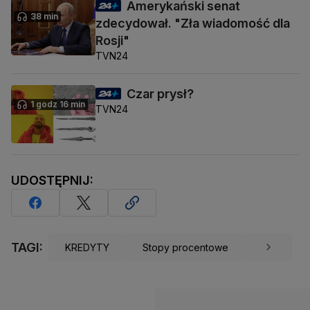
Amerykański senat
38 min
zdecydował. "Zła wiadomość dla
Rosji"
TVN24
Czar prysł?
1 godz 16 min
TVN24
UDOSTĘPNIJ:
TAGI:
KREDYTY
Stopy procentowe