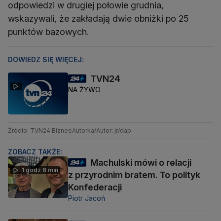
odpowiedzi w drugiej połowie grudnia,
wskazywali, że zakładają dwie obniżki po 25
punktów bazowych.
DOWIEDZ SIĘ WIĘCEJ:
TVN24
NA ŻYWO
Źródło: TVN24 Biznes
Autorka/Autor: jr/dap
ZOBACZ TAKŻE:
Machulski mówi o relacji
1 godz 6 min
z przyrodnim bratem. To polityk
Konfederacji
Piotr Jacoń