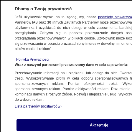
Dbamy o Twoją prywatność
Jeśli użytkownik wyrazi na to zgodę, my, nasze
podmioty stowarzys
Partnerów IAB oraz
30
innych Zaufanych Partnerów może przechowywa
BIZNES
użytkownika i uzyskiwać do nich dostęp w celu zapewnienia bardzi
przeglądania. Odbywa się to poprzez przetwarzanie danych os
przeglądania przechowywanych w plikach cookie. Użytkownik może udzie
PIENIĄDZE
się przetwarzaniu w oparciu o uzasadniony interes w dowolnym momencie
plików cookie i reklam”.
"Zaczyna się odwracać krzywa". To może
Polityka Prywatności
być dobry sygnał dla kredytobiorców
Wraz z naszymi partnerami przetwarzamy dane w celu zapewnienia:
Przechowywanie informacji na urządzeniu lub dostęp do nich. Tworzeni
14.01.2023, 15:58
treści. Wykorzystywanie profili w celu doboru spersonalizowanych tr
spersonalizowanych reklam. Pomiar efektywności treści. Wyko
spersonalizowanych reklam. Pomiar efektywności reklam. Rozumienie o
Udostępnij
kombinacji danych z różnych źródeł. Rozwój i ulepszanie usług. Wykor
do wyboru reklam.
Lista partnerów (dostawców)
Akceptuję