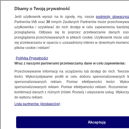
Dbamy o Twoją prywatność
Jeśli użytkownik wyrazi na to zgodę, my, nasze
podmioty stowarzys
Partnerów IAB oraz
30
innych Zaufanych Partnerów może przechowywa
BIZNES
użytkownika i uzyskiwać do nich dostęp w celu zapewnienia bardzi
przeglądania. Odbywa się to poprzez przetwarzanie danych os
przeglądania przechowywanych w plikach cookie. Użytkownik może udzie
TECH
się przetwarzaniu w oparciu o uzasadniony interes w dowolnym momencie
plików cookie i reklam”.
Czarne chmury nad rynkiem. "Grudzień
Polityka Prywatności
to zdecydowanie najgorszy miesiąc"
Wraz z naszymi partnerami przetwarzamy dane w celu zapewnienia:
Przechowywanie informacji na urządzeniu lub dostęp do nich. Tworzeni
2.12.2025, 11:40
treści. Wykorzystywanie profili w celu doboru spersonalizowanych tr
spersonalizowanych reklam. Pomiar efektywności treści. Wyko
Posłuchaj artykułu
spersonalizowanych reklam. Pomiar efektywności reklam. Rozumienie o
Czyta lektor AI
kombinacji danych z różnych źródeł. Rozwój i ulepszanie usług. Wykor
do wyboru reklam.
Lista partnerów (dostawców)
Akceptuję