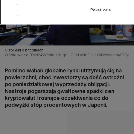
Pokaż cele
Glapiński o bitcoinach
Źródło wideo: TVN24
Źródło zdj. gł.: JOHN ANGELILLO/Newscom/PAP/EP
Pomimo wahań globalne rynki utrzymują się na
powierzchni, choć inwestorzy są dość ostrożni
po poniedziałkowej wyprzedaży obligacji.
Nastroje pogarszają gwałtowne spadki cen
kryptowalut i rosnące oczekiwania co do
podwyżki stóp procentowych w Japonii.