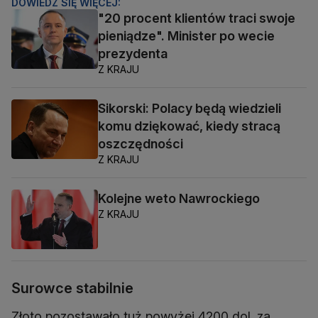
DOWIEDZ SIĘ WIĘCEJ:
"20 procent klientów traci swoje
pieniądze". Minister po wecie
prezydenta
Z KRAJU
Sikorski: Polacy będą wiedzieli
komu dziękować, kiedy stracą
oszczędności
Z KRAJU
Kolejne weto Nawrockiego
Z KRAJU
Surowce stabilnie
Złoto pozostawało tuż powyżej 4200 dol. za