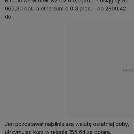
Bitcoin we wtorek wzrósł o 0,6 proc. - osiągnął 86
965,30 dol., a ethereum o 0,3 proc. - do 2800,42
dol.
Jen pozostawał najsilniejszą walutą ostatniej doby,
utrzymując kurs w rejonie 155,64 za dolara.