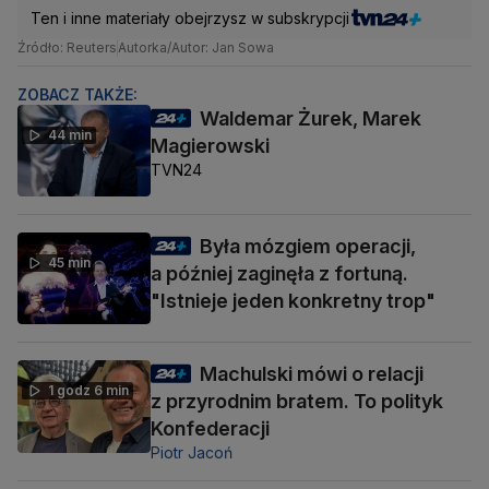
Ten i inne materiały obejrzysz w subskrypcji
Źródło: Reuters
Autorka/Autor: Jan Sowa
ZOBACZ TAKŻE:
Waldemar Żurek, Marek
44 min
Magierowski
TVN24
Była mózgiem operacji,
45 min
a później zaginęła z fortuną.
"Istnieje jeden konkretny trop"
Machulski mówi o relacji
1 godz 6 min
z przyrodnim bratem. To polityk
Konfederacji
Piotr Jacoń