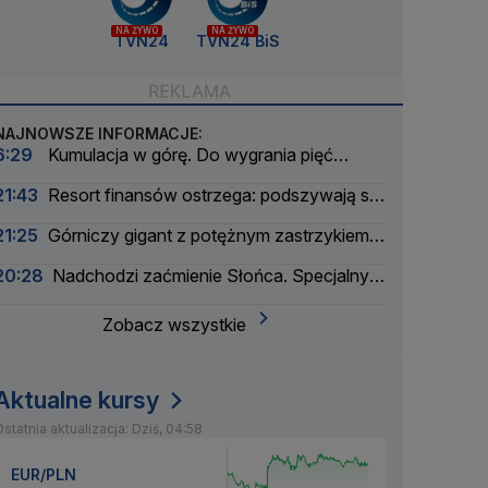
NA ŻYWO
NA ŻYWO
TVN24
TVN24 BiS
NAJNOWSZE INFORMACJE:
6:29
Kumulacja w górę. Do wygrania pięć
milionów złotych
21:43
Resort finansów ostrzega: podszywają się
pod skarbówkę
21:25
Górniczy gigant z potężnym zastrzykiem
finansowym. "Może ustabilizować sytuację"
20:28
Nadchodzi zaćmienie Słońca. Specjalny
zespół oceni zagrożenie
Zobacz wszystkie
Aktualne kursy
statnia aktualizacja: Dziś, 04:58
EUR/PLN