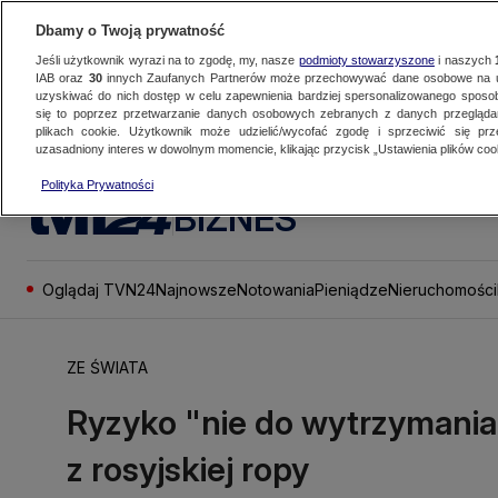
Dbamy o Twoją prywatność
Jeśli użytkownik wyrazi na to zgodę, my, nasze
podmioty stowarzyszone
i naszych
IAB oraz
30
innych Zaufanych Partnerów może przechowywać dane osobowe na ur
uzyskiwać do nich dostęp w celu zapewnienia bardziej spersonalizowanego sposo
się to poprzez przetwarzanie danych osobowych zebranych z danych przegląd
plikach cookie. Użytkownik może udzielić/wycofać zgodę i sprzeciwić się pr
uzasadniony interes w dowolnym momencie, klikając przycisk „Ustawienia plików cook
Polityka Prywatności
BIZNES
Oglądaj TVN24
Najnowsze
Notowania
Pieniądze
Nieruchomości
ZE ŚWIATA
Ryzyko "nie do wytrzymania"
z rosyjskiej ropy