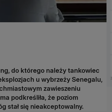
ing, do którego należy tankowiec
eksplozjach u wybrzeży Senegalu,
ychmiastowym zawieszeniu
rma podkreśliła, że poziom
óg stał się nieakceptowalny.