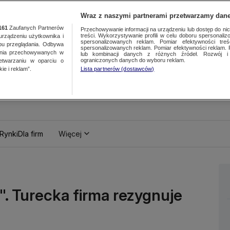
Wraz z naszymi partnerami przetwarzamy dane
161
Zaufanych Partnerów
Przechowywanie informacji na urządzeniu lub dostęp do nich.
treści. Wykorzystywanie profili w celu doboru spersonalizo
ządzeniu użytkownika i
spersonalizowanych reklam. Pomiar efektywności treś
bu przeglądania. Odbywa
spersonalizowanych reklam. Pomiar efektywności reklam. 
ania przechowywanych w
lub kombinacji danych z różnych źródeł. Rozwój i 
ograniczonych danych do wyboru reklam.
zetwarzaniu w oparciu o
ie i reklam”.
Lista partnerów (dostawców)
Rynki
Dla firm
Więcej
. Turecka firma rezygnuje