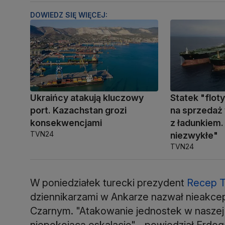
DOWIEDZ SIĘ WIĘCEJ:
Ukraińcy atakują kluczowy
Statek "floty
port. Kazachstan grozi
na sprzedaż
konsekwencjami
z ładunkiem.
TVN24
niezwykłe"
TVN24
W poniedziałek turecki prezydent
Recep T
dziennikarzami w Ankarze nazwał nieakcep
Czarnym. "Atakowanie jednostek w naszej 