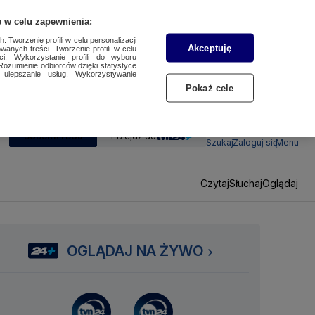
 w celu zapewnienia:
 Tworzenie profili w celu personalizacji
Akceptuję
wanych treści. Tworzenie profili w celu
ci. Wykorzystanie profili do wyboru
Rozumienie odbiorców dzięki statystyce
ulepszanie usług. Wykorzystywanie
Pokaż cele
SUBSKRYBUJ
Przejdź do
Szukaj
Zaloguj się
Menu
Czytaj
Słuchaj
Oglądaj
OGLĄDAJ NA ŻYWO