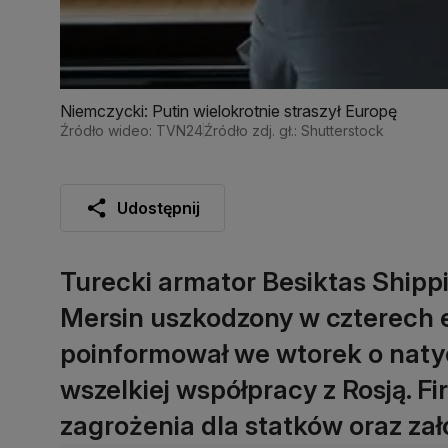
Niemczycki: Putin wielokrotnie straszył Europę
Źródło wideo: TVN24
Źródło zdj. gł.: Shutterstock
Udostępnij
Turecki armator Besiktas Shipp
Mersin uszkodzony w czterech 
poinformował we wtorek o nat
wszelkiej współpracy z Rosją. Fi
zagrożenia dla statków oraz zał