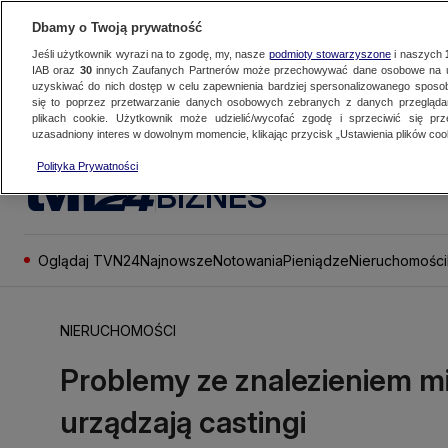
Dbamy o Twoją prywatność
Jeśli użytkownik wyrazi na to zgodę, my, nasze
podmioty stowarzyszone
i naszych
IAB oraz
30
innych Zaufanych Partnerów może przechowywać dane osobowe na ur
uzyskiwać do nich dostęp w celu zapewnienia bardziej spersonalizowanego sposo
się to poprzez przetwarzanie danych osobowych zebranych z danych przegląd
plikach cookie. Użytkownik może udzielić/wycofać zgodę i sprzeciwić się pr
uzasadniony interes w dowolnym momencie, klikając przycisk „Ustawienia plików cook
Polityka Prywatności
BIZNES
Oglądaj TVN24
Najnowsze
Notowania
Pieniądze
Nieruchomości
NIERUCHOMOŚCI
Problemy ze znalezieniem mi
urządzają castingi