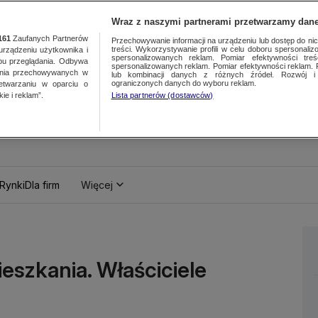
Wraz z naszymi partnerami przetwarzamy dane
161
Zaufanych Partnerów
Przechowywanie informacji na urządzeniu lub dostęp do nich.
treści. Wykorzystywanie profili w celu doboru spersonalizo
ządzeniu użytkownika i
spersonalizowanych reklam. Pomiar efektywności treś
bu przeglądania. Odbywa
spersonalizowanych reklam. Pomiar efektywności reklam. 
ania przechowywanych w
lub kombinacji danych z różnych źródeł. Rozwój i 
ograniczonych danych do wyboru reklam.
zetwarzaniu w oparciu o
ie i reklam”.
Lista partnerów (dostawców)
Rynki
Dla firm
Więcej
eszkania. Właściciele