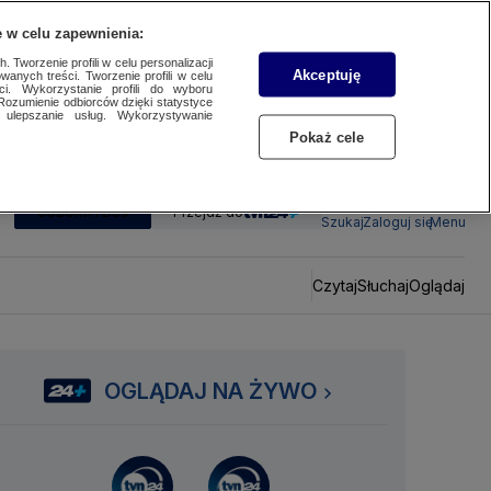
 w celu zapewnienia:
 Tworzenie profili w celu personalizacji
Akceptuję
wanych treści. Tworzenie profili w celu
ci. Wykorzystanie profili do wyboru
Rozumienie odbiorców dzięki statystyce
ulepszanie usług. Wykorzystywanie
Pokaż cele
SUBSKRYBUJ
Przejdź do
Szukaj
Zaloguj się
Menu
Czytaj
Słuchaj
Oglądaj
OGLĄDAJ NA ŻYWO