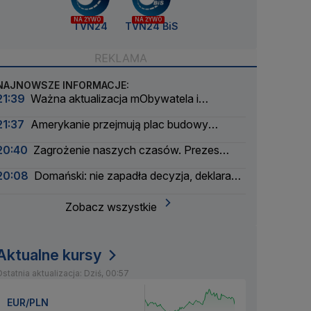
NA ŻYWO
NA ŻYWO
TVN24
TVN24 BiS
NAJNOWSZE INFORMACJE:
21:39
Ważna aktualizacja mObywatela i
problemy. Zgłoszenia użytkowników
21:37
Amerykanie przejmują plac budowy
pierwszej polskiej elektrowni atomowej
20:40
Zagrożenie naszych czasów. Prezes
wielkiego banku apeluje
20:08
Domański: nie zapadła decyzja, deklaracja
nie padła
Zobacz wszystkie
Aktualne kursy
statnia aktualizacja: Dziś, 00:57
EUR/PLN