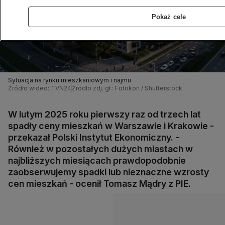
Pokaż cele
Sytuacja na rynku mieszkaniowym i najmu
Źródło wideo: TVN24
Źródło zdj. gł.: Fotokon / Shutterstock
W lutym 2025 roku pierwszy raz od trzech lat
spadły ceny mieszkań w Warszawie i Krakowie -
przekazał Polski Instytut Ekonomiczny. -
Również w pozostałych dużych miastach w
najbliższych miesiącach prawdopodobnie
zaobserwujemy spadki lub nieznaczne wzrosty
cen mieszkań - ocenił Tomasz Mądry z PIE.