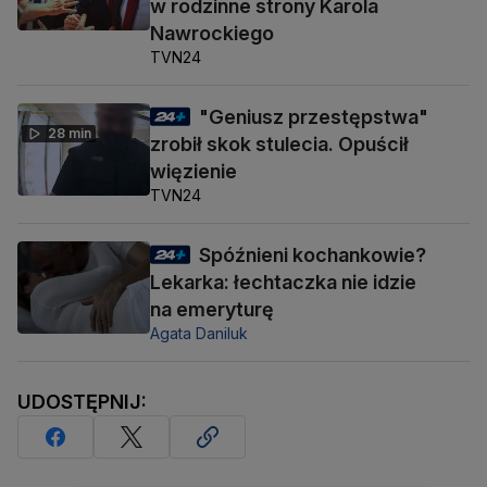
w rodzinne strony Karola
Nawrockiego
TVN24
"Geniusz przestępstwa"
28 min
zrobił skok stulecia. Opuścił
więzienie
TVN24
Spóźnieni kochankowie?
Lekarka: łechtaczka nie idzie
na emeryturę
Agata Daniluk
UDOSTĘPNIJ: