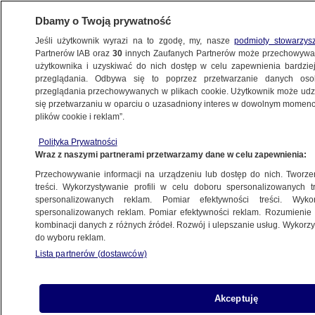
Dbamy o Twoją prywatność
Jeśli użytkownik wyrazi na to zgodę, my, nasze
podmioty stowarzys
Partnerów IAB oraz
30
innych Zaufanych Partnerów może przechowywa
BIZNES
użytkownika i uzyskiwać do nich dostęp w celu zapewnienia bardzi
przeglądania. Odbywa się to poprzez przetwarzanie danych os
przeglądania przechowywanych w plikach cookie. Użytkownik może udzie
NIERUCHOMOŚCI
się przetwarzaniu w oparciu o uzasadniony interes w dowolnym momencie
plików cookie i reklam”.
Zaskoczenie w dwóch miastach.
Polityka Prywatności
Nie widzieliśmy tego od trzech lat
Wraz z naszymi partnerami przetwarzamy dane w celu zapewnienia:
Przechowywanie informacji na urządzeniu lub dostęp do nich. Tworzeni
5.03.2025, 12:02
treści. Wykorzystywanie profili w celu doboru spersonalizowanych tr
spersonalizowanych reklam. Pomiar efektywności treści. Wyko
spersonalizowanych reklam. Pomiar efektywności reklam. Rozumienie o
Udostępnij
kombinacji danych z różnych źródeł. Rozwój i ulepszanie usług. Wykor
do wyboru reklam.
Lista partnerów (dostawców)
Akceptuję