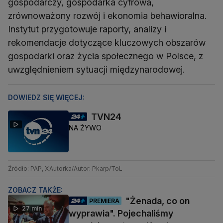
gospodarczy, gospodarka cyfrowa,
zrównoważony rozwój i ekonomia behawioralna.
Instytut przygotowuje raporty, analizy i
rekomendacje dotyczące kluczowych obszarów
gospodarki oraz życia społecznego w Polsce, z
uwzględnieniem sytuacji międzynarodowej.
DOWIEDZ SIĘ WIĘCEJ:
TVN24
NA ŻYWO
Źródło: PAP, X
Autorka/Autor: Pkarp/ToL
ZOBACZ TAKŻE:
"Żenada, co on
PREMIERA
27 min
wyprawia". Pojechaliśmy