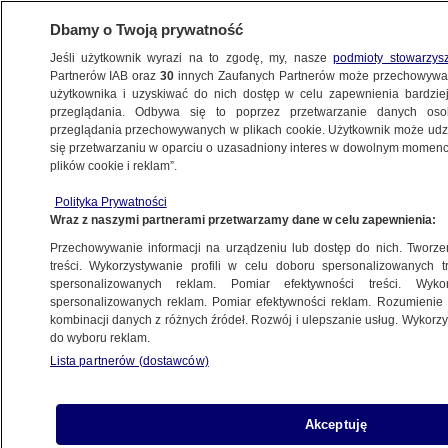
Dbamy o Twoją prywatność
Jeśli użytkownik wyrazi na to zgodę, my, nasze
podmioty stowarzys
Partnerów IAB oraz
30
innych Zaufanych Partnerów może przechowywa
BIZNES
użytkownika i uzyskiwać do nich dostęp w celu zapewnienia bardzi
przeglądania. Odbywa się to poprzez przetwarzanie danych os
przeglądania przechowywanych w plikach cookie. Użytkownik może udzie
NAJNOWSZE
się przetwarzaniu w oparciu o uzasadniony interes w dowolnym momencie
plików cookie i reklam”.
"Teatr Tuska" kontra "skuteczność w 24
Polityka Prywatności
godziny". Politycy o reakcji na alkotubki
Wraz z naszymi partnerami przetwarzamy dane w celu zapewnienia:
Przechowywanie informacji na urządzeniu lub dostęp do nich. Tworzeni
6.10.2024, 12:38
treści. Wykorzystywanie profili w celu doboru spersonalizowanych tr
spersonalizowanych reklam. Pomiar efektywności treści. Wyko
spersonalizowanych reklam. Pomiar efektywności reklam. Rozumienie o
Udostępnij
kombinacji danych z różnych źródeł. Rozwój i ulepszanie usług. Wykor
do wyboru reklam.
Lista partnerów (dostawców)
Akceptuję