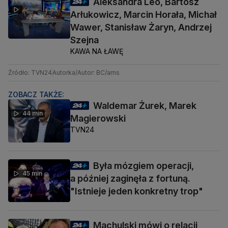
Aleksandra Leo, Bartosz
Arłukowicz, Marcin Horała, Michał
Wawer, Stanisław Żaryn, Andrzej
Szejna
KAWA NA ŁAWĘ
Źródło: TVN24
Autorka/Autor: BC/ams
ZOBACZ TAKŻE:
Waldemar Żurek, Marek
44 min
Magierowski
TVN24
Była mózgiem operacji,
45 min
a później zaginęła z fortuną.
"Istnieje jeden konkretny trop"
Machulski mówi o relacji