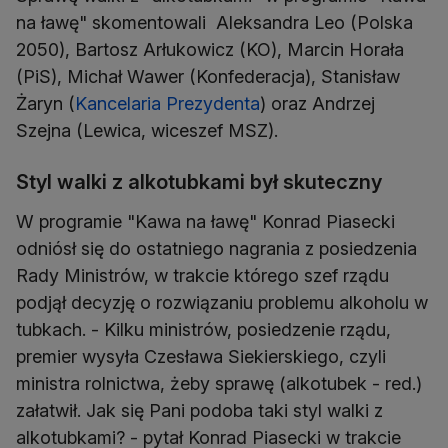
na ławę" skomentowali Aleksandra Leo (Polska
2050), Bartosz Arłukowicz (KO), Marcin Horała
(PiS), Michał Wawer (Konfederacja), Stanisław
Żaryn (
Kancelaria Prezydenta
) oraz Andrzej
Szejna (Lewica, wiceszef MSZ).
Styl walki z alkotubkami był skuteczny
W programie "Kawa na ławę" Konrad Piasecki
odniósł się do ostatniego nagrania z posiedzenia
Rady Ministrów, w trakcie którego szef rządu
podjął decyzję o rozwiązaniu problemu alkoholu w
tubkach. - Kilku ministrów, posiedzenie rządu,
premier wysyła Czesława Siekierskiego, czyli
ministra rolnictwa, żeby sprawę (alkotubek - red.)
załatwił. Jak się Pani podoba taki styl walki z
alkotubkami? - pytał Konrad Piasecki w trakcie