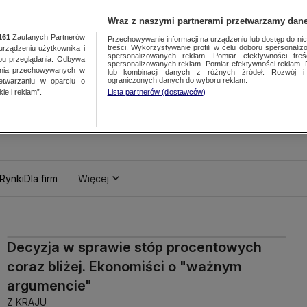
Wraz z naszymi partnerami przetwarzamy dane
161
Zaufanych Partnerów
Przechowywanie informacji na urządzeniu lub dostęp do nich.
treści. Wykorzystywanie profili w celu doboru spersonalizo
ządzeniu użytkownika i
spersonalizowanych reklam. Pomiar efektywności treś
bu przeglądania. Odbywa
spersonalizowanych reklam. Pomiar efektywności reklam. 
ania przechowywanych w
lub kombinacji danych z różnych źródeł. Rozwój i 
ograniczonych danych do wyboru reklam.
zetwarzaniu w oparciu o
ie i reklam”.
Lista partnerów (dostawców)
Rynki
Dla firm
Więcej
Decyzja w sprawie stóp procentowych
coraz bliżej. Ekonomiści o "ważnym
argumencie"
Z KRAJU