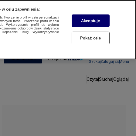
 w celu zapewnienia:
 Tworzenie profili w celu personalizacji
Akceptuję
wanych treści. Tworzenie profili w celu
ci. Wykorzystanie profili do wyboru
Rozumienie odbiorców dzięki statystyce
ulepszanie usług. Wykorzystywanie
Pokaż cele
SUBSKRYBUJ
Przejdź do
Szukaj
Zaloguj się
Menu
Czytaj
Słuchaj
Oglądaj