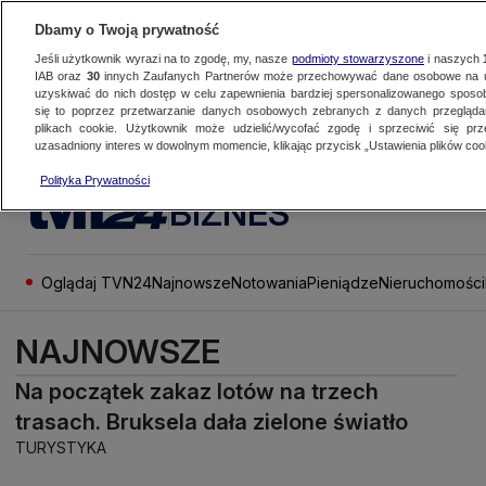
Dbamy o Twoją prywatność
Jeśli użytkownik wyrazi na to zgodę, my, nasze
podmioty stowarzyszone
i naszych
IAB oraz
30
innych Zaufanych Partnerów może przechowywać dane osobowe na ur
uzyskiwać do nich dostęp w celu zapewnienia bardziej spersonalizowanego sposo
się to poprzez przetwarzanie danych osobowych zebranych z danych przegląd
plikach cookie. Użytkownik może udzielić/wycofać zgodę i sprzeciwić się pr
uzasadniony interes w dowolnym momencie, klikając przycisk „Ustawienia plików cook
Polityka Prywatności
BIZNES
Oglądaj TVN24
Najnowsze
Notowania
Pieniądze
Nieruchomości
NAJNOWSZE
Na początek zakaz lotów na trzech
trasach. Bruksela dała zielone światło
TURYSTYKA