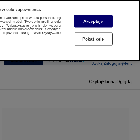
 w celu zapewnienia:
 Tworzenie profili w celu personalizacji
Akceptuję
wanych treści. Tworzenie profili w celu
ci. Wykorzystanie profili do wyboru
Rozumienie odbiorców dzięki statystyce
ulepszanie usług. Wykorzystywanie
Pokaż cele
SUBSKRYBUJ
Przejdź do
Szukaj
Zaloguj się
Menu
Czytaj
Słuchaj
Oglądaj