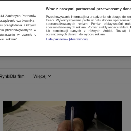
Wraz z naszymi partnerami przetwarzamy dane
161
Zaufanych Partnerów
Przechowywanie informacji na urządzeniu lub dostęp do nich.
treści. Wykorzystywanie profili w celu doboru spersonalizo
ządzeniu użytkownika i
spersonalizowanych reklam. Pomiar efektywności treś
bu przeglądania. Odbywa
spersonalizowanych reklam. Pomiar efektywności reklam. 
ania przechowywanych w
lub kombinacji danych z różnych źródeł. Rozwój i 
ograniczonych danych do wyboru reklam.
zetwarzaniu w oparciu o
ie i reklam”.
Lista partnerów (dostawców)
Rynki
Dla firm
Więcej