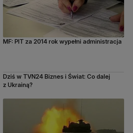
MF: PIT za 2014 rok wypełni administracja
Dziś w TVN24 Biznes i Świat: Co dalej
z Ukrainą?