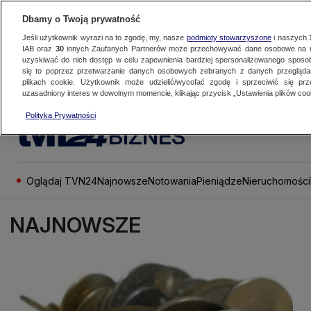
Dbamy o Twoją prywatność
Jeśli użytkownik wyrazi na to zgodę, my, nasze
podmioty stowarzyszone
i naszych
IAB oraz
30
innych Zaufanych Partnerów może przechowywać dane osobowe na ur
uzyskiwać do nich dostęp w celu zapewnienia bardziej spersonalizowanego sposo
się to poprzez przetwarzanie danych osobowych zebranych z danych przegląd
plikach cookie. Użytkownik może udzielić/wycofać zgodę i sprzeciwić się pr
uzasadniony interes w dowolnym momencie, klikając przycisk „Ustawienia plików cook
Polityka Prywatności
BIZNES
Oglądaj TVN24
Najnowsze
Notowania
Pieniądze
Nieruchomości
NAJNOWSZE