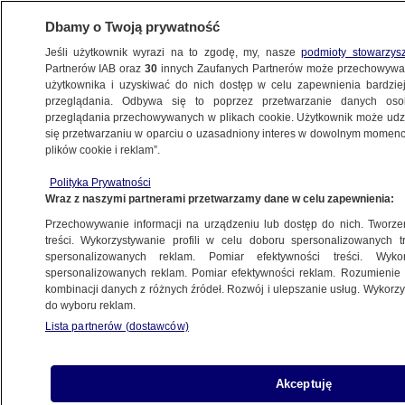
Dbamy o Twoją prywatność
Jeśli użytkownik wyrazi na to zgodę, my, nasze
podmioty stowarzys
Partnerów IAB oraz
30
innych Zaufanych Partnerów może przechowywa
BIZNES
użytkownika i uzyskiwać do nich dostęp w celu zapewnienia bardzi
przeglądania. Odbywa się to poprzez przetwarzanie danych os
przeglądania przechowywanych w plikach cookie. Użytkownik może udzie
NAJNOWSZE
się przetwarzaniu w oparciu o uzasadniony interes w dowolnym momencie
plików cookie i reklam”.
Trend Micro: celem cyberataków
dane osobowe i urządzenia mobilne
Polityka Prywatności
Wraz z naszymi partnerami przetwarzamy dane w celu zapewnienia:
TECH
Przechowywanie informacji na urządzeniu lub dostęp do nich. Tworzeni
treści. Wykorzystywanie profili w celu doboru spersonalizowanych tr
spersonalizowanych reklam. Pomiar efektywności treści. Wyko
Najnowsza płyta Adele niedostępna
spersonalizowanych reklam. Pomiar efektywności reklam. Rozumienie o
online
kombinacji danych z różnych źródeł. Rozwój i ulepszanie usług. Wykor
PIENIĄDZE
do wyboru reklam.
Lista partnerów (dostawców)
Rosja wstrzymała import z 13
białoruskich przedsiębiorstw
Akceptuję
ZE ŚWIATA