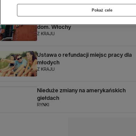
Pokaż cele
Ojciec po rozwodzie dostanie nowy
dom. Włochy
Z KRAJU
Ustawa o refundacji miejsc pracy dla
młodych
Z KRAJU
Nieduże zmiany na amerykańskich
giełdach
RYNKI