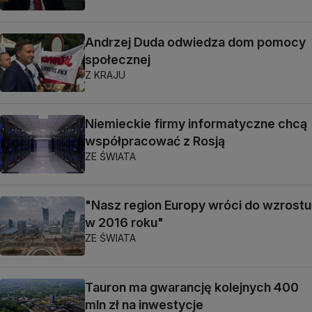
Andrzej Duda odwiedza dom pomocy
społecznej
Z KRAJU
Niemieckie firmy informatyczne chcą
współpracować z Rosją
ZE ŚWIATA
"Nasz region Europy wróci do wzrostu
w 2016 roku"
ZE ŚWIATA
Tauron ma gwarancję kolejnych 400
mln zł na inwestycje