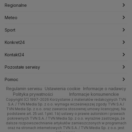
Nieruchomości
Polska
Kryptowaluty
Filmy dokumentalne
Krzysztof Bosak
Krzysztof Hetman
Oglądaj Fakty
Regionalne
Lasy Państwowe
Lech Wałęsa
Lewica
Rynki
Biznes
Podcasty
Fakty po Faktach
Warszawa
Meteo
Lotnisko Chopina
Lotto
Maciej Wąsik
Marcin Przydacz
Marcin Kierwiński
Marian Banaś
Dla firm
Meteo
Artykuły
Fakty o Świecie
Łódź
Pogoda godzinowa
Sport
Mariusz Błaszczak
Mariusz Kamiński
Mark Zuckerberg
Mateusz Morawiecki
Handel
Sport
Newslettery
Ludzie Faktów
Katowice
Pogoda długoterminowa
Piłka Nożna
Konkret24
Michał Kamiński
Ze świata
Zdrowie
Kraków
Pogoda na jutro
Ministerstwo Aktywów Państwowych
Tenis
Najnowsze
Kontakt24
Ministerstwo Edukacji i Nauki
Tech
Technologia
Poznań
Pogoda na weekend
Kolarstwo
Polska
Najnowsze
Pozostałe serwisy
Ministerstwo Infrastruktury
Ministerstwo Kultury
Ministerstwo Obrony Narodowej
Moto
Kultura i styl
Trójmiasto
Najnowsze
Skoki Narciarskie
Świat
Gorące Tematy
TVN
Pomoc
Ministerstwo Rolnictwa
Regulamin serwisu
Dla seniora
Ustawienia cookie
Informacje o nadawcy
Ciekawostki
Ministerstwo Rozwoju i Technologii
Wrocław
Polska
Sporty zimowe
Polityka
Wyślij zgłoszenie
Dzień Dobry TVN
Centrum pomocy
Polityka prywatności
Informacje konsumenckie
Ministerstwo Sportu i Turystyki
Copyright (C) 1997-2026 Korzystanie z materiałów redakcyjnych TVN
Turystyka
Quizy
Kielce
Prognoza
Lekkoatletyka
Zdrowie
Uwaga TVN
Ministerstwo Cyfryzacji
Test zgodności
S.A. / TVN Media Sp. z o.o. wymaga wcześniejszej zgody TVN S.A./
TVN Media Sp. z o.o. oraz zawarcia stosownej umowy licencyjnej. Na
Ministerstwo Edukacji Narodowej
podstawie art. 25 ust. 1 pkt. 1 b) ustawy o prawie autorskim i prawach
Kujawsko-pomorskie
Świat
Siatkówka
Tech
HGTV
Oglądaj na TV
Ministerstwo Finansów
pokrewnych TVN S.A. / TVN Media Sp. z o.o. wyraźnie zastrzega, że
dalsze rozpowszechnianie artykułów zamieszczonych w programach
Ministerstwo Klimatu i Środowiska
Lublin
Nauka
F1
Nauka
TVN Turbo
Zrealizuj voucher
oraz na stronach internetowych TVN S.A. / TVN Media Sp. z o.o. jest
Ministerstwo Nauki i Szkolnictwa Wyższego