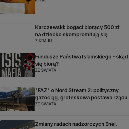
Karczewski: bogaci biorący 500 zł
na dziecko skompromitują się
Z KRAJU
Fundusze Państwa Islamskiego - skąd
się biorą?
ZE ŚWIATA
"FAZ" o Nord Stream 2: polityczny
gazociąg, groteskowa postawa rządu
ZE ŚWIATA
Zmiany radach nadzorczych Enei,