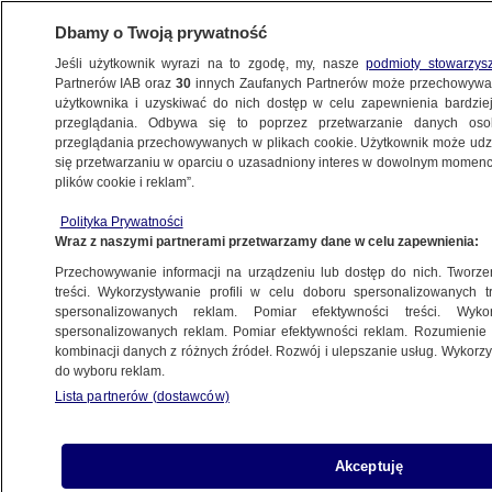
Dbamy o Twoją prywatność
Jeśli użytkownik wyrazi na to zgodę, my, nasze
podmioty stowarzys
Partnerów IAB oraz
30
innych Zaufanych Partnerów może przechowywa
BIZNES
użytkownika i uzyskiwać do nich dostęp w celu zapewnienia bardzi
przeglądania. Odbywa się to poprzez przetwarzanie danych os
przeglądania przechowywanych w plikach cookie. Użytkownik może udzie
NAJNOWSZE
się przetwarzaniu w oparciu o uzasadniony interes w dowolnym momencie
plików cookie i reklam”.
EBC obniżył depozytową stopę proc.
do -0,3 proc., pozostałe bez zmian
Polityka Prywatności
Wraz z naszymi partnerami przetwarzamy dane w celu zapewnienia:
ZE ŚWIATA
Przechowywanie informacji na urządzeniu lub dostęp do nich. Tworzeni
treści. Wykorzystywanie profili w celu doboru spersonalizowanych tr
spersonalizowanych reklam. Pomiar efektywności treści. Wyko
Jacek Bojarowicz nowym szefem
spersonalizowanych reklam. Pomiar efektywności reklam. Rozumienie o
GDDKiA
kombinacji danych z różnych źródeł. Rozwój i ulepszanie usług. Wykor
Z KRAJU
do wyboru reklam.
Lista partnerów (dostawców)
PKP Intercity odebrało pierwszy
Akceptuję
pociąg Dart