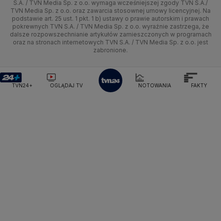
Zdrowie
Uwaga TVN
Ministerstwo Cyfryzacji
Test zgodności
S.A. / TVN Media Sp. z o.o. wymaga wcześniejszej zgody TVN S.A./
TVN Media Sp. z o.o. oraz zawarcia stosownej umowy licencyjnej. Na
Ministerstwo Edukacji Narodowej
podstawie art. 25 ust. 1 pkt. 1 b) ustawy o prawie autorskim i prawach
Kujawsko-pomorskie
Świat
Siatkówka
Tech
HGTV
Oglądaj na TV
Ministerstwo Finansów
pokrewnych TVN S.A. / TVN Media Sp. z o.o. wyraźnie zastrzega, że
dalsze rozpowszechnianie artykułów zamieszczonych w programach
Ministerstwo Klimatu i Środowiska
Lublin
Nauka
F1
Nauka
TVN Turbo
Zrealizuj voucher
oraz na stronach internetowych TVN S.A. / TVN Media Sp. z o.o. jest
Ministerstwo Nauki i Szkolnictwa Wyższego
zabronione.
Lubuskie
Ciekawostki
Ministerstwo Sprawiedliwości
Rozrywka
TVN Style
Ministerstwo Rodziny, Pracy i Polityki Społecznej
Olsztyn
Podróże
TVN7
Ministerstwo Spraw Zagranicznych
Moskwa
TVN24+
OGLĄDAJ TV
NOTOWANIA
FAKTY
Naczelny Sąd Administracyjny
Opole
Smog
TTV
Najwyższa Izba Kontroli
Narodowe Centrum Badań i Rozwoju
Rzeszów
Narodowy Bank Polski
Narodowy Fundusz Zdrowia
Szczecin
NASA
NATO
Niemcy
Nord Stream 2
Nowa Lewica
Ordo Iuris
Organizacja Narodów Zjednoczonych
Białystok
Orlen
Parlament Europejski
Partia Demokratyczna USA
Partia Republikańska
Pentagon
Piotr Gliński
PIT
PKB Polski
PKO BP
PKP Cargo
PKP Intercity
PKP PLK
Platforma Obywatelska
PLL LOT
Poczta Polska