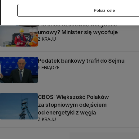
Z KRAJU
Pokaż cele
PiS chce ozusować wszystkie
umowy? Minister się wycofuje
Z KRAJU
Podatek bankowy trafił do Sejmu
PIENIĄDZE
CBOS: Większość Polaków
za stopniowym odejściem
od energetyki z węgla
Z KRAJU