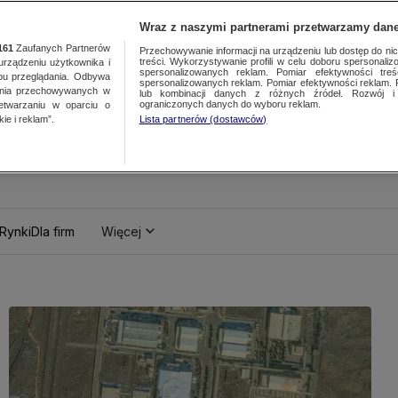
Wraz z naszymi partnerami przetwarzamy dane
161
Zaufanych Partnerów
Przechowywanie informacji na urządzeniu lub dostęp do nich.
treści. Wykorzystywanie profili w celu doboru spersonalizo
ządzeniu użytkownika i
spersonalizowanych reklam. Pomiar efektywności treś
bu przeglądania. Odbywa
spersonalizowanych reklam. Pomiar efektywności reklam. 
ania przechowywanych w
lub kombinacji danych z różnych źródeł. Rozwój i 
ograniczonych danych do wyboru reklam.
zetwarzaniu w oparciu o
ie i reklam”.
Lista partnerów (dostawców)
Rynki
Dla firm
Więcej