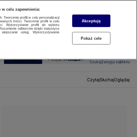
 w celu zapewnienia:
 Tworzenie profili w celu personalizacji
Akceptuję
wanych treści. Tworzenie profili w celu
ci. Wykorzystanie profili do wyboru
Rozumienie odbiorców dzięki statystyce
ulepszanie usług. Wykorzystywanie
Pokaż cele
SUBSKRYBUJ
Przejdź do
Szukaj
Zaloguj się
Menu
Czytaj
Słuchaj
Oglądaj