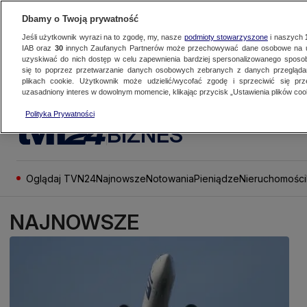
Dbamy o Twoją prywatność
Jeśli użytkownik wyrazi na to zgodę, my, nasze
podmioty stowarzyszone
i naszych
IAB oraz
30
innych Zaufanych Partnerów może przechowywać dane osobowe na ur
uzyskiwać do nich dostęp w celu zapewnienia bardziej spersonalizowanego sposo
się to poprzez przetwarzanie danych osobowych zebranych z danych przegląd
plikach cookie. Użytkownik może udzielić/wycofać zgodę i sprzeciwić się pr
uzasadniony interes w dowolnym momencie, klikając przycisk „Ustawienia plików cook
Polityka Prywatności
BIZNES
Oglądaj TVN24
Najnowsze
Notowania
Pieniądze
Nieruchomości
NAJNOWSZE