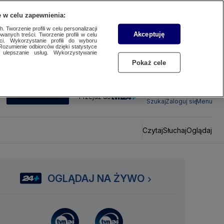
 w celu zapewnienia:
 Tworzenie profili w celu personalizacji
Akceptuję
wanych treści. Tworzenie profili w celu
ci. Wykorzystanie profili do wyboru
Rozumienie odbiorców dzięki statystyce
ulepszanie usług. Wykorzystywanie
Pokaż cele
SUBSKRYBUJ
Przejdź do
Szukaj
Zaloguj się
Menu
Czytaj
Słuchaj
Oglądaj
OGLĄDAJ NA ŻYWO