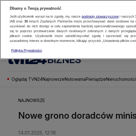
Dbamy o Twoją prywatność
Jeśli użytkownik wyrazi na to zgodę, my, nasze
podmioty stowarzyszone
i naszych
IAB oraz
30
innych Zaufanych Partnerów może przechowywać dane osobowe na ur
uzyskiwać do nich dostęp w celu zapewnienia bardziej spersonalizowanego sposo
się to poprzez przetwarzanie danych osobowych zebranych z danych przegląd
plikach cookie. Użytkownik może udzielić/wycofać zgodę i sprzeciwić się pr
uzasadniony interes w dowolnym momencie, klikając przycisk „Ustawienia plików cook
Polityka Prywatności
BIZNES
Oglądaj TVN24
Najnowsze
Notowania
Pieniądze
Nieruchomości
NAJNOWSZE
Nowe grono doradców minis
14.01.2025, 12:16