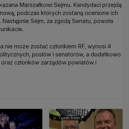
zekazana Marszałkowi Sejmu. Kandydaci przejdą
jmową, podczas których zostaną ocenione ich
e. Następnie Sejm, za zgodą Senatu, powoła
unikacie.
oba nie może zostać członkiem RF, wynosi 4
 politycznych, posłów i senatorów, a dodatkowo
t oraz członków zarządów powiatów i
1 godz 6 min