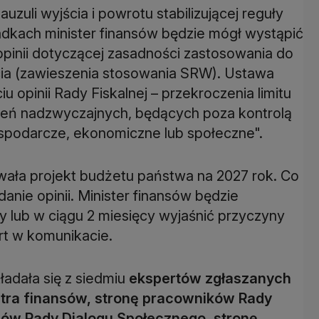
uzuli wyjścia i powrotu stabilizującej reguły
kach minister finansów będzie mógł wystąpić
opinii dotyczącej zasadności zastosowania do
cia (zawieszenia stosowania SRW). Ustawa
 opinii Rady Fiskalnej – przekroczenia limitu
eń nadzwyczajnych, będących poza kontrolą
spodarcze, ekonomiczne lub społeczne".
owała projekt budżetu państwa na 2027 rok. Co
anie opinii. Minister finansów będzie
y lub w ciągu 2 miesięcy wyjaśnić przyczyny
ort w komunikacie.
ładała się z siedmiu
ekspertów zgłaszanych
istra finansów, stronę pracowników Rady
ów Rady Dialogu Społecznego, stronę