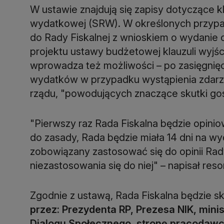
W ustawie znajdują się zapisy dotyczące kla
wydatkowej (SRW). W określonych przypad
do Rady Fiskalnej z wnioskiem o wydanie 
projektu ustawy budżetowej klauzuli wyjś
wprowadza też możliwości – po zasięgnięciu
wydatków w przypadku wystąpienia zdarz
rządu, "powodujących znaczące skutki go
"Pierwszy raz Rada Fiskalna będzie opini
do zasady, Rada będzie miała 14 dni na wyd
zobowiązany zastosować się do opinii Rad
niezastosowania się do niej" – napisał res
Zgodnie z ustawą, Rada Fiskalna będzie sk
przez: Prezydenta RP, Prezesa NIK, min
Dialogu Społecznego, stronę pracodawc