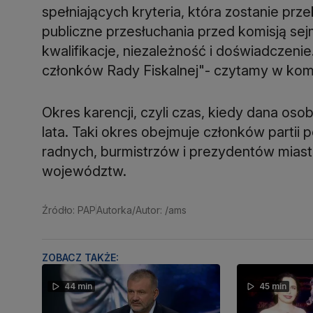
spełniających kryteria, która zostanie pr
publiczne przesłuchania przed komisją se
kwalifikacje, niezależność i doświadczeni
członków Rady Fiskalnej"- czytamy w kom
Okres karencji, czyli czas, kiedy dana os
lata. Taki okres obejmuje członków partii
radnych, burmistrzów i prezydentów mias
województw.
Źródło: PAP
Autorka/Autor: /ams
ZOBACZ TAKŻE:
44 min
45 min