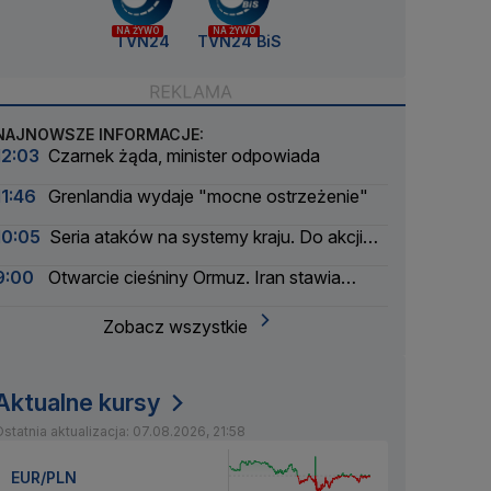
NA ŻYWO
NA ŻYWO
TVN24
TVN24 BiS
NAJNOWSZE INFORMACJE:
12:03
Czarnek żąda, minister odpowiada
11:46
Grenlandia wydaje "mocne ostrzeżenie"
10:05
Seria ataków na systemy kraju. Do akcji
wkracza wywiad
9:00
Otwarcie cieśniny Ormuz. Iran stawia
warunki
Zobacz wszystkie
Aktualne kursy
statnia aktualizacja: 07.08.2026, 21:58
EUR/PLN