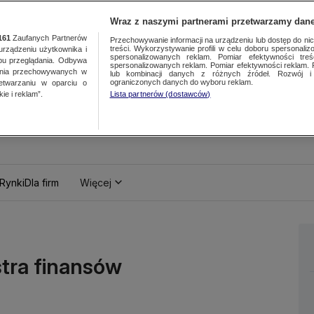
Wraz z naszymi partnerami przetwarzamy dane
161
Zaufanych Partnerów
Przechowywanie informacji na urządzeniu lub dostęp do nich.
treści. Wykorzystywanie profili w celu doboru spersonalizo
ządzeniu użytkownika i
spersonalizowanych reklam. Pomiar efektywności treś
bu przeglądania. Odbywa
spersonalizowanych reklam. Pomiar efektywności reklam. 
ania przechowywanych w
lub kombinacji danych z różnych źródeł. Rozwój i 
ograniczonych danych do wyboru reklam.
zetwarzaniu w oparciu o
ie i reklam”.
Lista partnerów (dostawców)
Rynki
Dla firm
Więcej
tra finansów