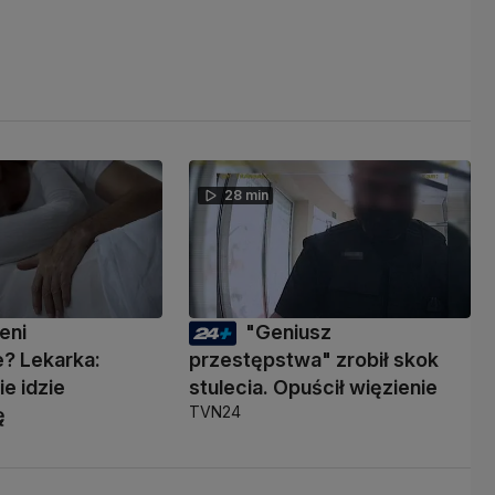
28 min
eni
"Geniusz
? Lekarka:
przestępstwa" zrobił skok
ie idzie
stulecia. Opuścił więzienie
TVN24
ę