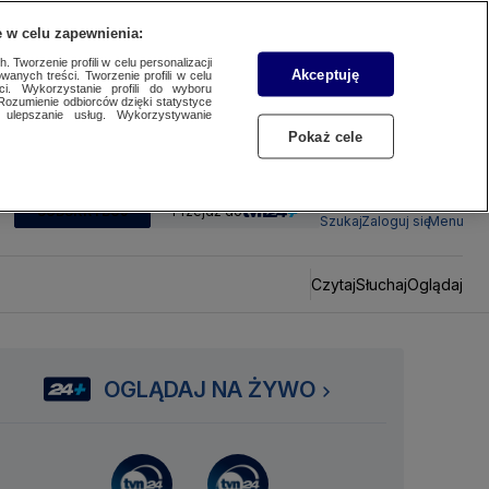
 w celu zapewnienia:
 Tworzenie profili w celu personalizacji
Akceptuję
wanych treści. Tworzenie profili w celu
ci. Wykorzystanie profili do wyboru
Rozumienie odbiorców dzięki statystyce
ulepszanie usług. Wykorzystywanie
Pokaż cele
SUBSKRYBUJ
Przejdź do
Szukaj
Zaloguj się
Menu
Czytaj
Słuchaj
Oglądaj
OGLĄDAJ NA ŻYWO