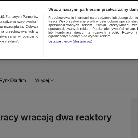
Wraz z naszymi partnerami przetwarzamy dane
161
Zaufanych Partnerów
Przechowywanie informacji na urządzeniu lub dostęp do nich.
treści. Wykorzystywanie profili w celu doboru spersonalizo
ządzeniu użytkownika i
spersonalizowanych reklam. Pomiar efektywności treś
bu przeglądania. Odbywa
spersonalizowanych reklam. Pomiar efektywności reklam. 
ania przechowywanych w
lub kombinacji danych z różnych źródeł. Rozwój i 
ograniczonych danych do wyboru reklam.
zetwarzaniu w oparciu o
ie i reklam”.
Lista partnerów (dostawców)
Rynki
Dla firm
Więcej
pracy wracają dwa reaktory