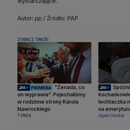
wystarczające.
Autor: pp / Źródło: PAP
ZOBACZ TAKŻE:
27 min
"Żenada, co
Spóźni
PREMIERA
on wyprawia". Pojechaliśmy
kochankowie
w rodzinne strony Karola
łechtaczka n
Nawrockiego
na emerytur
TVN24
Agata Daniluk