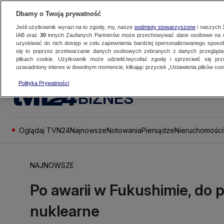
Dbamy o Twoją prywatność
Jeśli użytkownik wyrazi na to zgodę, my, nasze
podmioty stowarzyszone
i naszych
IAB oraz
30
innych Zaufanych Partnerów może przechowywać dane osobowe na ur
uzyskiwać do nich dostęp w celu zapewnienia bardziej spersonalizowanego sposo
się to poprzez przetwarzanie danych osobowych zebranych z danych przegląd
plikach cookie. Użytkownik może udzielić/wycofać zgodę i sprzeciwić się pr
uzasadniony interes w dowolnym momencie, klikając przycisk „Ustawienia plików cook
Polityka Prywatności
BIZNES
Oglądaj TVN24
Najnowsze
Notowania
Pieniądze
Nieruchomości
NAJNOWSZE
Po awarii w Fukushimie, do 
nuklearne