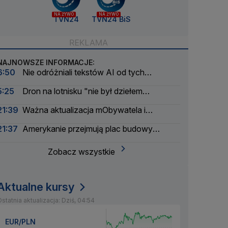
NA ŻYWO
NA ŻYWO
TVN24
TVN24 BiS
NAJNOWSZE INFORMACJE:
6:50
Nie odróżniali tekstów AI od tych
napisanych przez ludzi. Wyniki nowego badania
5:25
Dron na lotnisku "nie był dziełem
amatorów". Pierwsze ustalenia
21:39
Ważna aktualizacja mObywatela i
problemy. Zgłoszenia użytkowników
21:37
Amerykanie przejmują plac budowy
pierwszej polskiej elektrowni atomowej
Zobacz wszystkie
Aktualne kursy
statnia aktualizacja: Dziś, 04:54
EUR/PLN