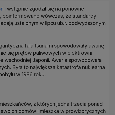
nii
wstępnie zgodził się na ponowne
i, poinformowano wówczas, że standardy
adają ustalonym w lipcu ub.r. podwyższonym
i gigantyczna fala tsunami spowodowały awarię
nie się prętów paliwowych w elektrowni
e wschodniej Japonii. Awaria spowodowała
ych. Była to największa katastrofa nuklearna
nobylu w 1986 roku.
mieszkańców, z których jedna trzecia ponad
do swoich domów i mieszka w prowizorycznych