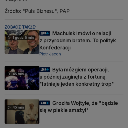
Źródło: "Puls Biznesu", PAP
ZOBACZ TAKŻE:
Machulski mówi o relacji
1 godz 6 min
z przyrodnim bratem. To polityk
Konfederacji
Piotr Jacoń
Była mózgiem operacji,
45 min
a później zaginęła z fortuną.
"Istnieje jeden konkretny trop"
Groziła Wojtyle, że "będzie
45 min
się w piekle smażył"