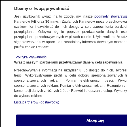
Dbamy o Twoją prywatność
Jeśli użytkownik wyrazi na to zgodę, my, nasze
podmioty stowarzys
Partnerów IAB oraz
30
innych Zaufanych Partnerów może przechowywa
BIZNES
użytkownika i uzyskiwać do nich dostęp w celu zapewnienia bardzi
przeglądania. Odbywa się to poprzez przetwarzanie danych os
przeglądania przechowywanych w plikach cookie. Użytkownik może udzie
NAJNOWSZE
się przetwarzaniu w oparciu o uzasadniony interes w dowolnym momencie
plików cookie i reklam”.
Gazprom: nie chcemy przejmować
Polityka Prywatności
Europolgazu
Wraz z naszymi partnerami przetwarzamy dane w celu zapewnienia:
Przechowywanie informacji na urządzeniu lub dostęp do nich. Tworzeni
3.07.2007, 08:31
Aktualizacja:
3.07.2007, 09:05
treści. Wykorzystywanie profili w celu doboru spersonalizowanych tr
spersonalizowanych reklam. Pomiar efektywności treści. Wyko
spersonalizowanych reklam. Pomiar efektywności reklam. Rozumienie o
Udostępnij
kombinacji danych z różnych źródeł. Rozwój i ulepszanie usług. Wykor
do wyboru reklam.
Lista partnerów (dostawców)
Akceptuję