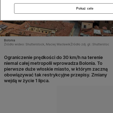
Pokaż cele
Bolonia
Źródło wideo: Shutterstock, Maciej Wacławik
Źródło zdj. gł.: Shutterstock
Ograniczenie prędkości do 30 km/h na terenie
niemal całej metropolii wprowadza Bolonia. To
pierwsze duże włoskie miasto, w którym zaczną
obowiązywać tak restrykcyjne przepisy. Zmiany
wejdą w życie 1 lipca.