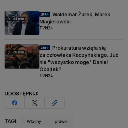
Waldemar Żurek, Marek
44 min
Magierowski
TVN24
Prokuratura wzięła się
28 min
za człowieka Kaczyńskiego. Już
nie "wszystko mogę" Daniel
Obajtek?
TVN24
UDOSTĘPNIJ:
TAGI:
Włochy
prawo