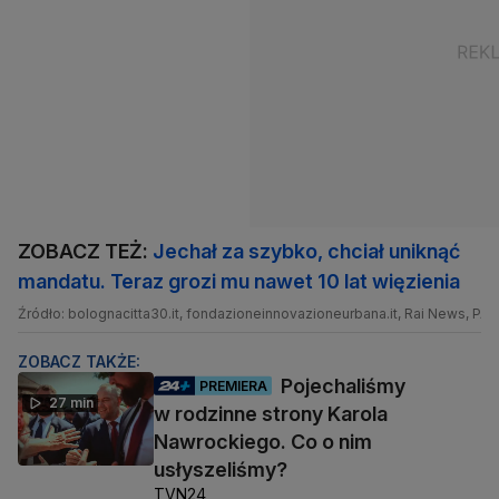
ZOBACZ TEŻ:
Jechał za szybko, chciał uniknąć
mandatu. Teraz grozi mu nawet 10 lat więzienia
Źródło: bolognacitta30.it, fondazioneinnovazioneurbana.it, Rai News, PAP
ZOBACZ TAKŻE:
Pojechaliśmy
PREMIERA
27 min
w rodzinne strony Karola
Nawrockiego. Co o nim
usłyszeliśmy?
TVN24