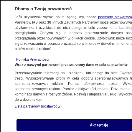
Dbamy o Twoją prywatność
Jeśli użytkownik wyrazi na to zgodę, my, nasze
podmioty stowarzys
Partnerów IAB oraz
30
innych Zaufanych Partnerów może przechowywa
BIZNES
użytkownika i uzyskiwać do nich dostęp w celu zapewnienia bardzi
przeglądania. Odbywa się to poprzez przetwarzanie danych os
przeglądania przechowywanych w plikach cookie. Użytkownik może udzie
MOTO
się przetwarzaniu w oparciu o uzasadniony interes w dowolnym momencie
plików cookie i reklam”.
Kolejne miasto wprowadza ograniczenie
Polityka Prywatności
prędkości do 30 km/h
Wraz z naszymi partnerami przetwarzamy dane w celu zapewnienia:
Przechowywanie informacji na urządzeniu lub dostęp do nich. Tworzeni
19.06.2023, 12:45
treści. Wykorzystywanie profili w celu doboru spersonalizowanych tr
spersonalizowanych reklam. Pomiar efektywności treści. Wyko
spersonalizowanych reklam. Pomiar efektywności reklam. Rozumienie o
Udostępnij
kombinacji danych z różnych źródeł. Rozwój i ulepszanie usług. Wykor
do wyboru reklam.
Lista partnerów (dostawców)
Akceptuję