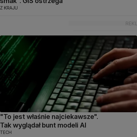
smak". GIS ostrzega
Z KRAJU
"To jest właśnie najciekawsze".
Tak wyglądał bunt modeli AI
TECH