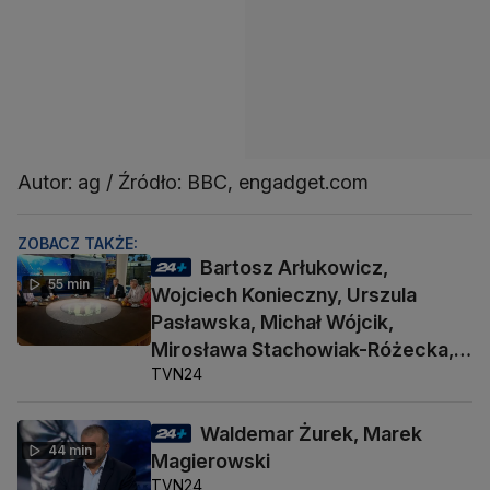
Autor: ag / Źródło: BBC, engadget.com
ZOBACZ TAKŻE:
Bartosz Arłukowicz,
55 min
Wojciech Konieczny, Urszula
Pasławska, Michał Wójcik,
Mirosława Stachowiak-Różecka,
TVN24
Barbara Socha
Waldemar Żurek, Marek
44 min
Magierowski
TVN24