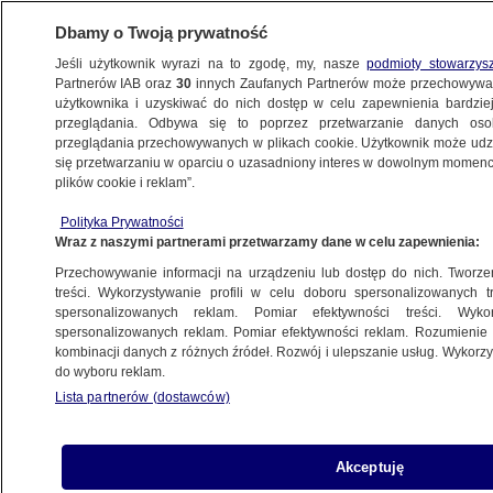
Dbamy o Twoją prywatność
Jeśli użytkownik wyrazi na to zgodę, my, nasze
podmioty stowarzys
Partnerów IAB oraz
30
innych Zaufanych Partnerów może przechowywa
BIZNES
użytkownika i uzyskiwać do nich dostęp w celu zapewnienia bardzi
przeglądania. Odbywa się to poprzez przetwarzanie danych os
przeglądania przechowywanych w plikach cookie. Użytkownik może udzie
MOTO
się przetwarzaniu w oparciu o uzasadniony interes w dowolnym momencie
plików cookie i reklam”.
Tesla bryluje w Paryżu. Choć wcześniej
Polityka Prywatności
została zhakowana
Wraz z naszymi partnerami przetwarzamy dane w celu zapewnienia:
Przechowywanie informacji na urządzeniu lub dostęp do nich. Tworzeni
3.10.2016, 15:38
treści. Wykorzystywanie profili w celu doboru spersonalizowanych tr
spersonalizowanych reklam. Pomiar efektywności treści. Wyko
spersonalizowanych reklam. Pomiar efektywności reklam. Rozumienie o
Udostępnij
kombinacji danych z różnych źródeł. Rozwój i ulepszanie usług. Wykor
do wyboru reklam.
Amerykański producent samochodów
Lista partnerów (dostawców)
elektrycznych zanotował ostry wzrost dostaw w
ciągu ostatniego kwartału - donosi BBC. Sukces
nadszedł po fali krytyki wywołanej serią
Akceptuję
wypadków z autopilotem i sukcesem chińskich