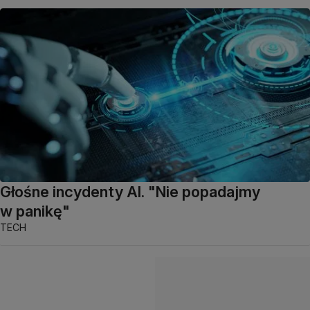
Głośne incydenty AI. "Nie popadajmy
w panikę"
TECH